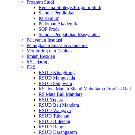
Program Studi
Rencana Strategis Program Studi
Standar Pendidikan
Kurikulum
Pedoman Akademik
SOP Prodi
Standar Pengabdian Masyarakat
Pelayanan Institusi
Peningkatan Suasana Akademik
Monitoring dan Evaluasi
Ilmiah Residen
RS Jejaring
PKS
RSUD Klungkung
RSUD Mangusada
RSUD Sanjiwani
RS Jiwa Manah Shanti Mahottama Provinsi Bali
RS Mata Bali Mandara
RSU Negara
RSUD Bali Mandara
RSUD Wangaya
RSUD Tabanan
RSUD Buleleng
RSUD Bangli
RSUD Karangasem