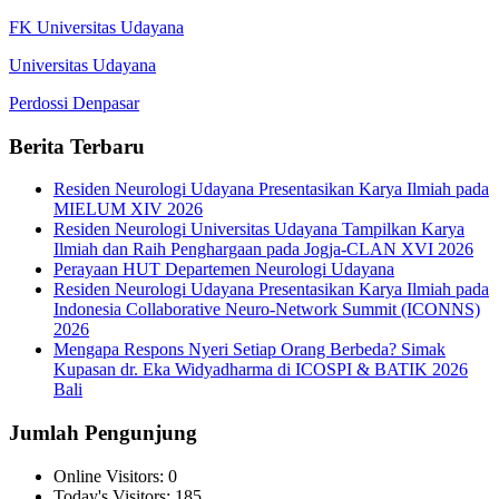
FK Universitas Udayana
Universitas Udayana
Perdossi Denpasar
Berita Terbaru
Residen Neurologi Udayana Presentasikan Karya Ilmiah pada
MIELUM XIV 2026
Residen Neurologi Universitas Udayana Tampilkan Karya
Ilmiah dan Raih Penghargaan pada Jogja-CLAN XVI 2026
Perayaan HUT Departemen Neurologi Udayana
Residen Neurologi Udayana Presentasikan Karya Ilmiah pada
Indonesia Collaborative Neuro-Network Summit (ICONNS)
2026
Mengapa Respons Nyeri Setiap Orang Berbeda? Simak
Kupasan dr. Eka Widyadharma di ICOSPI & BATIK 2026
Bali
Jumlah Pengunjung
Online Visitors:
0
Today's Visitors:
185