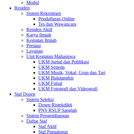
Modul
Residen
Sistem Rekrutmen
Pendaftaran Online
Tes dan Wawancara
Residen Aktif
Karya Ilmiah
Kegiatan Ilmiah
Prestasi
Layanan
Unit Kegiatan Mahasiswa
UKM Jurnal dan Publikasi
UKM Sepeda
UKM Musik, Vokal, Grup dan Tari
UKM Bulutangkis
UKM Futsal
UKM Fotografi dan Videografi
Staf Dosen
Sistem Seleksi
Dosen Ristekdikti
PNS RSUP Sanglah
Sistem Pengembangan
Daftar Staf
Staf Aktif
Staf Purnatugas