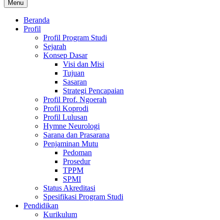
Menu
Beranda
Profil
Profil Program Studi
Sejarah
Konsep Dasar
Visi dan Misi
Tujuan
Sasaran
Strategi Pencapaian
Profil Prof. Ngoerah
Profil Koprodi
Profil Lulusan
Hymne Neurologi
Sarana dan Prasarana
Penjaminan Mutu
Pedoman
Prosedur
TPPM
SPMI
Status Akreditasi
Spesifikasi Program Studi
Pendidikan
Kurikulum