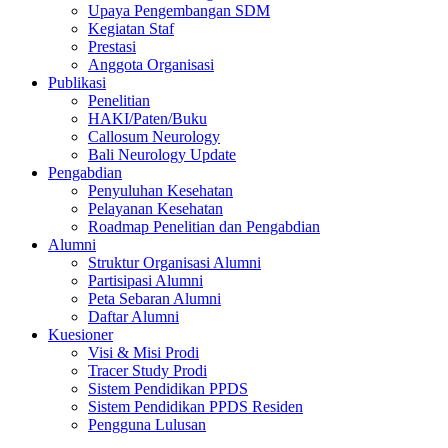
Upaya Pengembangan SDM
Kegiatan Staf
Prestasi
Anggota Organisasi
Publikasi
Penelitian
HAKI/Paten/Buku
Callosum Neurology
Bali Neurology Update
Pengabdian
Penyuluhan Kesehatan
Pelayanan Kesehatan
Roadmap Penelitian dan Pengabdian
Alumni
Struktur Organisasi Alumni
Partisipasi Alumni
Peta Sebaran Alumni
Daftar Alumni
Kuesioner
Visi & Misi Prodi
Tracer Study Prodi
Sistem Pendidikan PPDS
Sistem Pendidikan PPDS Residen
Pengguna Lulusan