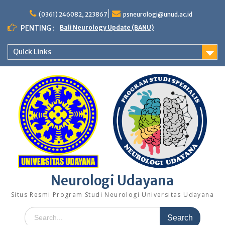
Skip
to
(0361) 246082, 223867
psneurologi@unud.ac.id
content
PENTING :
Bali Neurology Update (BANU)
Quick Links
Neurologi Udayana
Situs Resmi Program Studi Neurologi Universitas Udayana
Search
for: