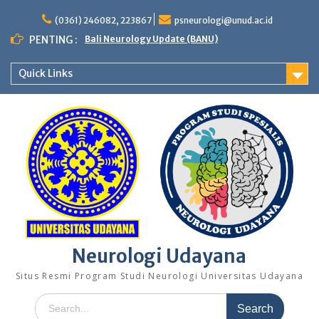
Skip
to
(0361) 246082, 223867
psneurologi@unud.ac.id
content
PENTING :
Bali Neurology Update (BANU)
Quick Links
Neurologi Udayana
Situs Resmi Program Studi Neurologi Universitas Udayana
Search
for: