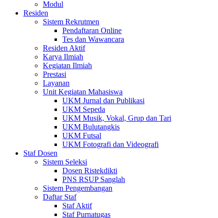
Modul
Residen
Sistem Rekrutmen
Pendaftaran Online
Tes dan Wawancara
Residen Aktif
Karya Ilmiah
Kegiatan Ilmiah
Prestasi
Layanan
Unit Kegiatan Mahasiswa
UKM Jurnal dan Publikasi
UKM Sepeda
UKM Musik, Vokal, Grup dan Tari
UKM Bulutangkis
UKM Futsal
UKM Fotografi dan Videografi
Staf Dosen
Sistem Seleksi
Dosen Ristekdikti
PNS RSUP Sanglah
Sistem Pengembangan
Daftar Staf
Staf Aktif
Staf Purnatugas