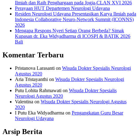
Ilmiah dan Raih Penghargaan pada Jogja-CLAN XVI 2026
Perayaan HUT Departemen Neurologi Udayana
Residen Neurologi Udayana Presentasikan Karya Ilmiah pada
Indonesia Collaborative Neuro-Network Summit (ICONNS)
2026
Mengapa Respons Nyeri Setiap Orang Berbeda? Simak
Kupasan dr. Eka Widyadharma di ICOSPI & BATIK 2026
Bali
Komentar Terbaru
Pristanova Larasanti
on
Wisuda Dokter Spesialis Neurologi
Agustus 2020
Aria Tristayanthi
on
Wisuda Dokter Spesialis Neurologi
Agustus 2020
Putu Lohita Rahmawati
on
Wisuda Dokter Spesialis
Neurologi Agustus 2020
Valentina
on
Wisuda Dokter Spesialis Neurologi Agustus
2020
I Putu Eka Widyadharma
on
Pengangkatan Guru Besar
Neurologi Udayana
Arsip Berita