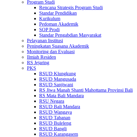
Program Studi
Rencana Strategis Program Studi
Standar Pendidikan
Kurikulum
Pedoman Akademik
SOP Prodi
Standar Pengabdian Masyarakat
Pelayanan Institusi
Peningkatan Suasana Akademik
Monitoring dan Evaluasi
Ilmiah Residen
RS Jejaring
PKS
RSUD Klungkung
RSUD Mangusada
RSUD Sanjiwani
RS Jiwa Manah Shanti Mahottama Provinsi Bali
RS Mata Bali Mandara
RSU Negara
RSUD Bali Mandara
RSUD Wangaya
RSUD Tabanan
RSUD Buleleng
RSUD Bangli
RSUD Karangasem