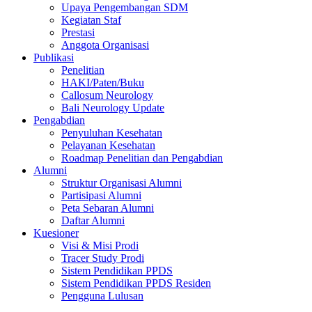
Upaya Pengembangan SDM
Kegiatan Staf
Prestasi
Anggota Organisasi
Publikasi
Penelitian
HAKI/Paten/Buku
Callosum Neurology
Bali Neurology Update
Pengabdian
Penyuluhan Kesehatan
Pelayanan Kesehatan
Roadmap Penelitian dan Pengabdian
Alumni
Struktur Organisasi Alumni
Partisipasi Alumni
Peta Sebaran Alumni
Daftar Alumni
Kuesioner
Visi & Misi Prodi
Tracer Study Prodi
Sistem Pendidikan PPDS
Sistem Pendidikan PPDS Residen
Pengguna Lulusan