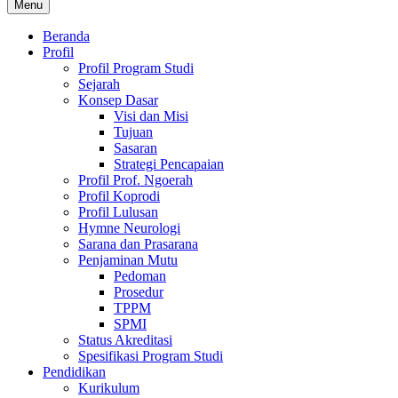
Menu
Beranda
Profil
Profil Program Studi
Sejarah
Konsep Dasar
Visi dan Misi
Tujuan
Sasaran
Strategi Pencapaian
Profil Prof. Ngoerah
Profil Koprodi
Profil Lulusan
Hymne Neurologi
Sarana dan Prasarana
Penjaminan Mutu
Pedoman
Prosedur
TPPM
SPMI
Status Akreditasi
Spesifikasi Program Studi
Pendidikan
Kurikulum