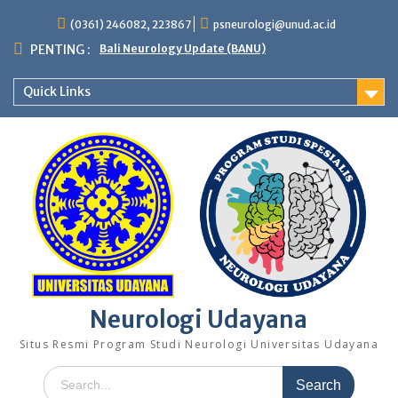
Skip
(0361) 246082, 223867
psneurologi@unud.ac.id
to
content
PENTING :
Bali Neurology Update (BANU)
Quick Links
Neurologi Udayana
Situs Resmi Program Studi Neurologi Universitas Udayana
Search
for: