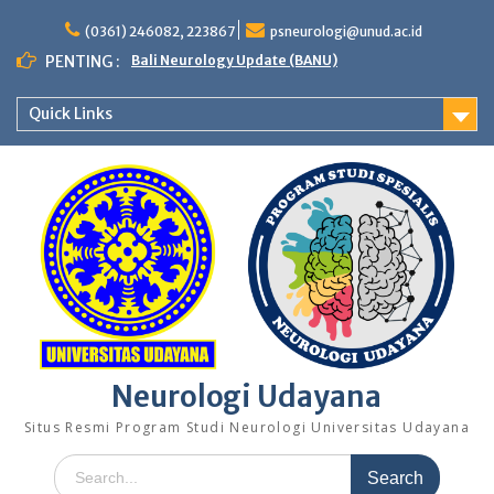
Skip
to
(0361) 246082, 223867
psneurologi@unud.ac.id
content
PENTING :
Bali Neurology Update (BANU)
Quick Links
Neurologi Udayana
Situs Resmi Program Studi Neurologi Universitas Udayana
Search
for: