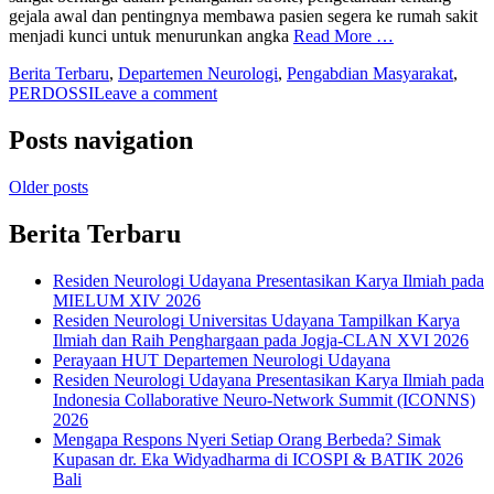
gejala awal dan pentingnya membawa pasien segera ke rumah sakit
menjadi kunci untuk menurunkan angka
Read More …
Berita Terbaru
,
Departemen Neurologi
,
Pengabdian Masyarakat
,
PERDOSSI
Leave a comment
Posts navigation
Older posts
Berita Terbaru
Residen Neurologi Udayana Presentasikan Karya Ilmiah pada
MIELUM XIV 2026
Residen Neurologi Universitas Udayana Tampilkan Karya
Ilmiah dan Raih Penghargaan pada Jogja-CLAN XVI 2026
Perayaan HUT Departemen Neurologi Udayana
Residen Neurologi Udayana Presentasikan Karya Ilmiah pada
Indonesia Collaborative Neuro-Network Summit (ICONNS)
2026
Mengapa Respons Nyeri Setiap Orang Berbeda? Simak
Kupasan dr. Eka Widyadharma di ICOSPI & BATIK 2026
Bali