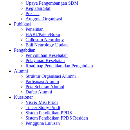
Upaya Pengembangan SDM
Kegiatan Staf
Prestasi
Anggota Organisasi
Publikasi
Penelitian
HAKI/Paten/Buku
Callosum Neurology
Bali Neurology Update
Pengabdian
Penyuluhan Kesehatan
Pelayanan Kesehatan
Roadmap Penelitian dan Pengabdian
Alumni
Struktur Organisasi Alumni
Partisipasi Alumni
Peta Sebaran Alumni
Daftar Alumni
Kuesioner
Visi & Misi Prodi
Tracer Study Prodi
Sistem Pendidikan PPDS
Sistem Pendidikan PPDS Residen
Pengguna Lulusan