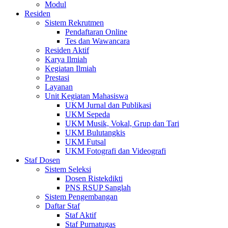
Modul
Residen
Sistem Rekrutmen
Pendaftaran Online
Tes dan Wawancara
Residen Aktif
Karya Ilmiah
Kegiatan Ilmiah
Prestasi
Layanan
Unit Kegiatan Mahasiswa
UKM Jurnal dan Publikasi
UKM Sepeda
UKM Musik, Vokal, Grup dan Tari
UKM Bulutangkis
UKM Futsal
UKM Fotografi dan Videografi
Staf Dosen
Sistem Seleksi
Dosen Ristekdikti
PNS RSUP Sanglah
Sistem Pengembangan
Daftar Staf
Staf Aktif
Staf Purnatugas