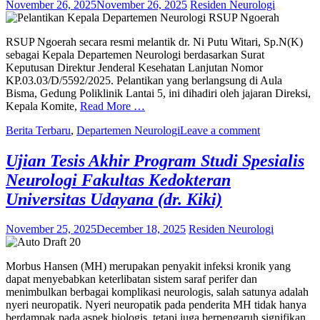
November 26, 2025
November 26, 2025
Residen Neurologi
RSUP Ngoerah secara resmi melantik dr. Ni Putu Witari, Sp.N(K)
sebagai Kepala Departemen Neurologi berdasarkan Surat
Keputusan Direktur Jenderal Kesehatan Lanjutan Nomor
KP.03.03/D/5592/2025. Pelantikan yang berlangsung di Aula
Bisma, Gedung Poliklinik Lantai 5, ini dihadiri oleh jajaran Direksi,
Kepala Komite,
Read More …
Berita Terbaru
,
Departemen Neurologi
Leave a comment
Ujian Tesis Akhir Program Studi Spesialis
Neurologi Fakultas Kedokteran
Universitas Udayana (dr. Kiki)
November 25, 2025
December 18, 2025
Residen Neurologi
Morbus Hansen (MH) merupakan penyakit infeksi kronik yang
dapat menyebabkan keterlibatan sistem saraf perifer dan
menimbulkan berbagai komplikasi neurologis, salah satunya adalah
nyeri neuropatik. Nyeri neuropatik pada penderita MH tidak hanya
berdampak pada aspek biologis, tetapi juga berpengaruh signifikan