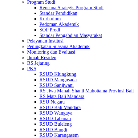
Program Studi
Rencana Strategis Program Studi
Standar Pendidikan
Kurikulum
Pedoman Akademik
SOP Prodi
Standar Pengabdian Masyarakat
Pelayanan Institusi
Peningkatan Suasana Akademik
Monitoring dan Evaluasi
Ilmiah Residen
RS Jejaring
PKS
RSUD Klungkung
RSUD Mangusada
RSUD Sanjiwani
RS Jiwa Manah Shanti Mahottama Provinsi Bali
RS Mata Bali Mandara
RSU Negara
RSUD Bali Mandara
RSUD Wangaya
RSUD Tabanan
RSUD Buleleng
RSUD Bangli
RSUD Karangasem