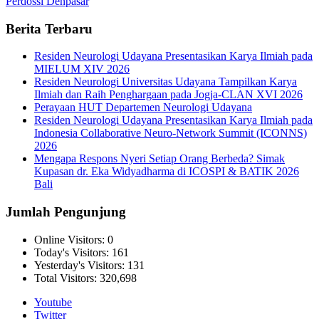
Perdossi Denpasar
Berita Terbaru
Residen Neurologi Udayana Presentasikan Karya Ilmiah pada
MIELUM XIV 2026
Residen Neurologi Universitas Udayana Tampilkan Karya
Ilmiah dan Raih Penghargaan pada Jogja-CLAN XVI 2026
Perayaan HUT Departemen Neurologi Udayana
Residen Neurologi Udayana Presentasikan Karya Ilmiah pada
Indonesia Collaborative Neuro-Network Summit (ICONNS)
2026
Mengapa Respons Nyeri Setiap Orang Berbeda? Simak
Kupasan dr. Eka Widyadharma di ICOSPI & BATIK 2026
Bali
Jumlah Pengunjung
Online Visitors:
0
Today's Visitors:
161
Yesterday's Visitors:
131
Total Visitors:
320,698
Youtube
Twitter