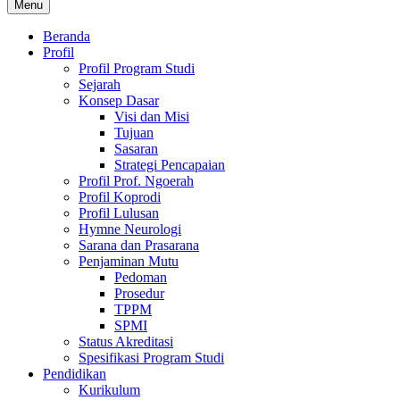
Menu
Beranda
Profil
Profil Program Studi
Sejarah
Konsep Dasar
Visi dan Misi
Tujuan
Sasaran
Strategi Pencapaian
Profil Prof. Ngoerah
Profil Koprodi
Profil Lulusan
Hymne Neurologi
Sarana dan Prasarana
Penjaminan Mutu
Pedoman
Prosedur
TPPM
SPMI
Status Akreditasi
Spesifikasi Program Studi
Pendidikan
Kurikulum