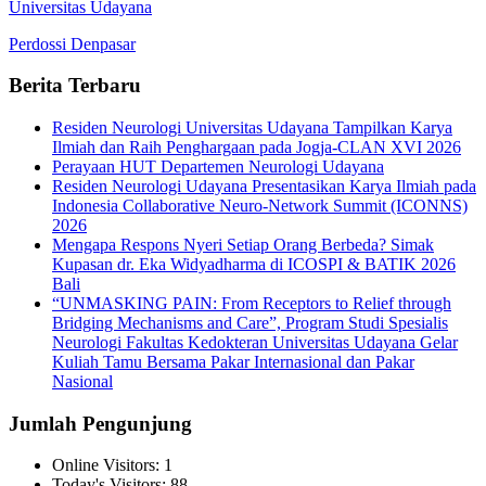
Universitas Udayana
Perdossi Denpasar
Berita Terbaru
Residen Neurologi Universitas Udayana Tampilkan Karya
Ilmiah dan Raih Penghargaan pada Jogja-CLAN XVI 2026
Perayaan HUT Departemen Neurologi Udayana
Residen Neurologi Udayana Presentasikan Karya Ilmiah pada
Indonesia Collaborative Neuro-Network Summit (ICONNS)
2026
Mengapa Respons Nyeri Setiap Orang Berbeda? Simak
Kupasan dr. Eka Widyadharma di ICOSPI & BATIK 2026
Bali
“UNMASKING PAIN: From Receptors to Relief through
Bridging Mechanisms and Care”, Program Studi Spesialis
Neurologi Fakultas Kedokteran Universitas Udayana Gelar
Kuliah Tamu Bersama Pakar Internasional dan Pakar
Nasional
Jumlah Pengunjung
Online Visitors:
1
Today's Visitors:
88