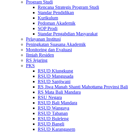
Program Studi
Rencana Strategis Program Studi
Standar Pendidikan
Kurikulum
Pedoman Akademik
SOP Prodi
Standar Pengabdian Masyarakat
Pelayanan Institusi
Peningkatan Suasana Akademik
Monitoring dan Evaluasi
Ilmiah Residen
RS Jejaring
PKS
RSUD Klungkung
RSUD Mangusada
RSUD Sanjiwani
RS Jiwa Manah Shanti Mahottama Provinsi Bali
RS Mata Bali Mandara
RSU Negara
RSUD Bali Mandara
RSUD Wangaya
RSUD Tabanan
RSUD Buleleng
RSUD Bangli
RSUD Karangasem