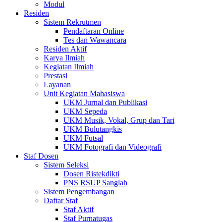
Modul
Residen
Sistem Rekrutmen
Pendaftaran Online
Tes dan Wawancara
Residen Aktif
Karya Ilmiah
Kegiatan Ilmiah
Prestasi
Layanan
Unit Kegiatan Mahasiswa
UKM Jurnal dan Publikasi
UKM Sepeda
UKM Musik, Vokal, Grup dan Tari
UKM Bulutangkis
UKM Futsal
UKM Fotografi dan Videografi
Staf Dosen
Sistem Seleksi
Dosen Ristekdikti
PNS RSUP Sanglah
Sistem Pengembangan
Daftar Staf
Staf Aktif
Staf Purnatugas