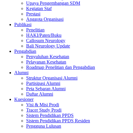
Upaya Pengembangan SDM
Kegiatan Staf
Prestasi
Anggota Organisasi
Publikasi
Penelitian
HAKI/Paten/Buku
Callosum Neurology
Bali Neurology Update
Pengabdian
Penyuluhan Kesehatan
Pelayanan Kesehatan
Roadmap Penelitian dan Pengabdian
Alumni
Struktur Organisasi Alumni
Partisipasi Alumni
Peta Sebaran Alumni
Daftar Alumni
Kuesioner
Visi & Misi Prodi
Tracer Study Prodi
Sistem Pendidikan PPDS
Sistem Pendidikan PPDS Residen
Pengguna Lulusan