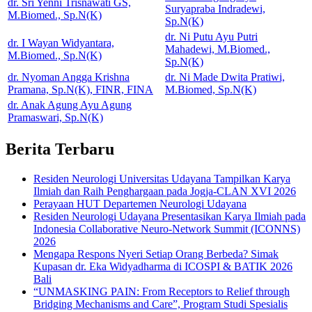
dr. Sri Yenni Trisnawati GS,
Suryapraba Indradewi,
M.Biomed., Sp.N(K)
Sp.N(K)
dr. Ni Putu Ayu Putri
dr. I Wayan Widyantara,
Mahadewi, M.Biomed.,
M.Biomed., Sp.N(K)
Sp.N(K)
dr. Nyoman Angga Krishna
dr. Ni Made Dwita Pratiwi,
Pramana, Sp.N(K), FINR, FINA
M.Biomed, Sp.N(K)
dr. Anak Agung Ayu Agung
Pramaswari, Sp.N(K)
Berita Terbaru
Residen Neurologi Universitas Udayana Tampilkan Karya
Ilmiah dan Raih Penghargaan pada Jogja-CLAN XVI 2026
Perayaan HUT Departemen Neurologi Udayana
Residen Neurologi Udayana Presentasikan Karya Ilmiah pada
Indonesia Collaborative Neuro-Network Summit (ICONNS)
2026
Mengapa Respons Nyeri Setiap Orang Berbeda? Simak
Kupasan dr. Eka Widyadharma di ICOSPI & BATIK 2026
Bali
“UNMASKING PAIN: From Receptors to Relief through
Bridging Mechanisms and Care”, Program Studi Spesialis