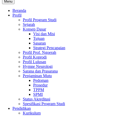
Menu
Beranda
Profil
Profil Program Studi
Sejarah
Konsep Dasar
Visi dan Misi
Tujuan
Sasaran
Strategi Pencapaian
Profil Prof. Ngoerah
Profil Koprodi
Profil Lulusan
Hymne Neurologi
Sarana dan Prasarana
Penjaminan Mutu
Pedoman
Prosedur
TPPM
SPMI
Status Akreditasi
Spesifikasi Program Studi
Pendidikan
Kurikulum