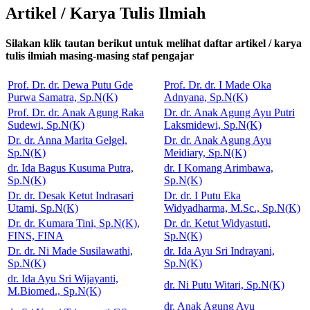
Artikel / Karya Tulis Ilmiah
Silakan klik tautan berikut untuk melihat daftar artikel / karya
tulis ilmiah masing-masing staf pengajar
Prof. Dr. dr. Dewa Putu Gde
Prof. Dr. dr. I Made Oka
Purwa Samatra, Sp.N(K)
Adnyana, Sp.N(K)
Prof. Dr. dr. Anak Agung Raka
Dr. dr. Anak Agung Ayu Putri
Sudewi, Sp.N(K)
Laksmidewi, Sp.N(K)
Dr. dr. Anna Marita Gelgel,
Dr. dr. Anak Agung Ayu
Sp.N(K)
Meidiary, Sp.N(K)
dr. Ida Bagus Kusuma Putra,
dr. I Komang Arimbawa,
Sp.N(K)
Sp.N(K)
Dr. dr. Desak Ketut Indrasari
Dr. dr. I Putu Eka
Utami, Sp.N(K)
Widyadharma, M.Sc., Sp.N(K)
Dr. dr. Kumara Tini, Sp.N(K),
Dr. dr. Ketut Widyastuti,
FINS, FINA
Sp.N(K)
Dr. dr. Ni Made Susilawathi,
dr. Ida Ayu Sri Indrayani,
Sp.N(K)
Sp.N(K)
dr. Ida Ayu Sri Wijayanti,
dr. Ni Putu Witari, Sp.N(K)
M.Biomed., Sp.N(K)
dr. Anak Agung Ayu