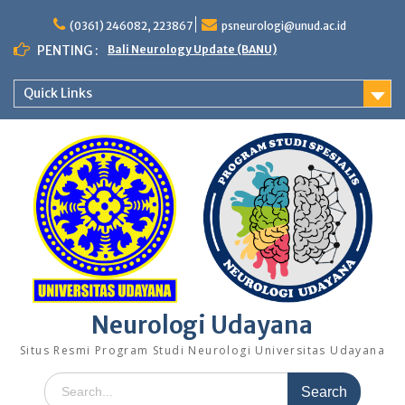
Skip
to
(0361) 246082, 223867
psneurologi@unud.ac.id
content
PENTING :
Bali Neurology Update (BANU)
Quick Links
Neurologi Udayana
Situs Resmi Program Studi Neurologi Universitas Udayana
Search
for: