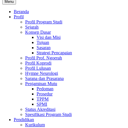
Menu
Beranda
Profil
Profil Program Studi
Sejarah
Konsep Dasar
Visi dan Misi
Tujuan
Sasaran
Strategi Pencapaian
Profil Prof. Ngoerah
Profil Koprodi
Profil Lulusan
Hymne Neurologi
Sarana dan Prasarana
Penjaminan Mutu
Pedoman
Prosedur
TPPM
SPMI
Status Akreditasi
Spesifikasi Program Studi
Pendidikan
Kurikulum