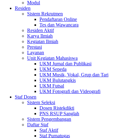
Modul
Residen
Sistem Rekrutmen
Pendaftaran Online
Tes dan Wawancara
Residen Aktif
Karya Ilmiah
Kegiatan Ilmiah
Prestasi
Layanan
Unit Kegiatan Mahasiswa
UKM Jurnal dan Publikasi
UKM Sepeda
UKM Musik, Vokal, Grup dan Tari
UKM Bulutangkis
UKM Futsal
UKM Fotografi dan Videografi
Staf Dosen
Sistem Seleksi
Dosen Ristekdikti
PNS RSUP Sanglah
Sistem Pengembangan
Daftar Staf
Staf Aktif
Staf Purnatugas