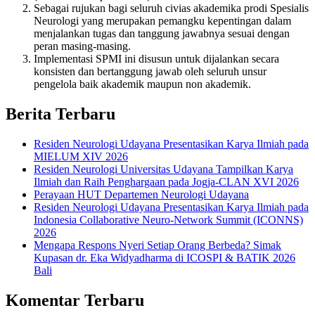
Sebagai rujukan bagi seluruh civias akademika prodi Spesialis
Neurologi yang merupakan pemangku kepentingan dalam
menjalankan tugas dan tanggung jawabnya sesuai dengan
peran masing-masing.
Implementasi SPMI ini disusun untuk dijalankan secara
konsisten dan bertanggung jawab oleh seluruh unsur
pengelola baik akademik maupun non akademik.
Berita Terbaru
Residen Neurologi Udayana Presentasikan Karya Ilmiah pada
MIELUM XIV 2026
Residen Neurologi Universitas Udayana Tampilkan Karya
Ilmiah dan Raih Penghargaan pada Jogja-CLAN XVI 2026
Perayaan HUT Departemen Neurologi Udayana
Residen Neurologi Udayana Presentasikan Karya Ilmiah pada
Indonesia Collaborative Neuro-Network Summit (ICONNS)
2026
Mengapa Respons Nyeri Setiap Orang Berbeda? Simak
Kupasan dr. Eka Widyadharma di ICOSPI & BATIK 2026
Bali
Komentar Terbaru