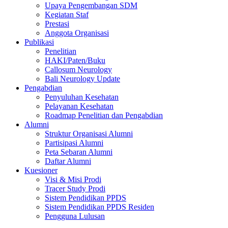
Upaya Pengembangan SDM
Kegiatan Staf
Prestasi
Anggota Organisasi
Publikasi
Penelitian
HAKI/Paten/Buku
Callosum Neurology
Bali Neurology Update
Pengabdian
Penyuluhan Kesehatan
Pelayanan Kesehatan
Roadmap Penelitian dan Pengabdian
Alumni
Struktur Organisasi Alumni
Partisipasi Alumni
Peta Sebaran Alumni
Daftar Alumni
Kuesioner
Visi & Misi Prodi
Tracer Study Prodi
Sistem Pendidikan PPDS
Sistem Pendidikan PPDS Residen
Pengguna Lulusan