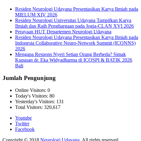
Residen Neurologi Udayana Presentasikan Karya Ilmiah pada
MIELUM XIV 2026
Residen Neurologi Universitas Udayana Tampilkan Karya
Ilmiah dan Raih Penghargaan pada Jogja-CLAN XVI 2026
Perayaan HUT Departemen Neurologi Udayana
Residen Neurologi Udayana Presentasikan Karya Ilmiah pada
Indonesia Collaborative Neuro-Network Summit (ICONNS)
2026
Mengapa Respons Nyeri Setiap Orang Berbeda? Simak
Kupasan dr. Eka Widyadharma di ICOSPI & BATIK 2026
Bali
Jumlah Pengunjung
Online Visitors:
0
Today's Visitors:
80
Yesterday's Visitors:
131
Total Visitors:
320,617
Youtube
Twitter
Facebook
Copyright © 2018
Neurologi Udayana
. All rights reserved.