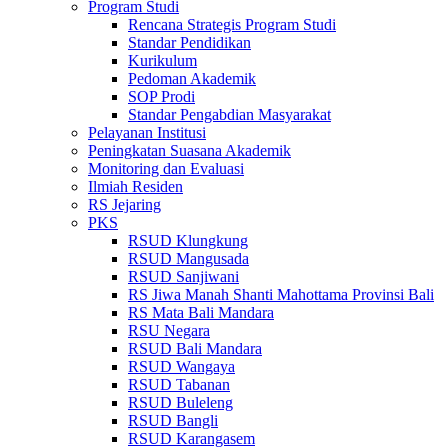
Program Studi
Rencana Strategis Program Studi
Standar Pendidikan
Kurikulum
Pedoman Akademik
SOP Prodi
Standar Pengabdian Masyarakat
Pelayanan Institusi
Peningkatan Suasana Akademik
Monitoring dan Evaluasi
Ilmiah Residen
RS Jejaring
PKS
RSUD Klungkung
RSUD Mangusada
RSUD Sanjiwani
RS Jiwa Manah Shanti Mahottama Provinsi Bali
RS Mata Bali Mandara
RSU Negara
RSUD Bali Mandara
RSUD Wangaya
RSUD Tabanan
RSUD Buleleng
RSUD Bangli
RSUD Karangasem