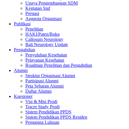
Upaya Pengembangan SDM
Kegiatan Staf
Prestasi
Anggota Organisasi
Publikasi
Penelitian
HAKI/Paten/Buku
Callosum Neurology
Bali Neurology Update
Pengabdian
Penyuluhan Kesehatan
Pelayanan Kesehatan
Roadmap Penelitian dan Pengabdian
Alumni
Struktur Organisasi Alumni
Partisipasi Alumni
Peta Sebaran Alumni
Daftar Alumni
Kuesioner
Visi & Misi Prodi
Tracer Study Prodi
Sistem Pendidikan PPDS
Sistem Pendidikan PPDS Residen
Pengguna Lulusan