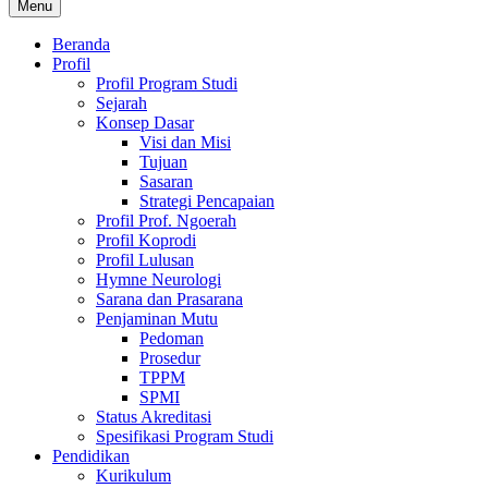
Menu
Beranda
Profil
Profil Program Studi
Sejarah
Konsep Dasar
Visi dan Misi
Tujuan
Sasaran
Strategi Pencapaian
Profil Prof. Ngoerah
Profil Koprodi
Profil Lulusan
Hymne Neurologi
Sarana dan Prasarana
Penjaminan Mutu
Pedoman
Prosedur
TPPM
SPMI
Status Akreditasi
Spesifikasi Program Studi
Pendidikan
Kurikulum