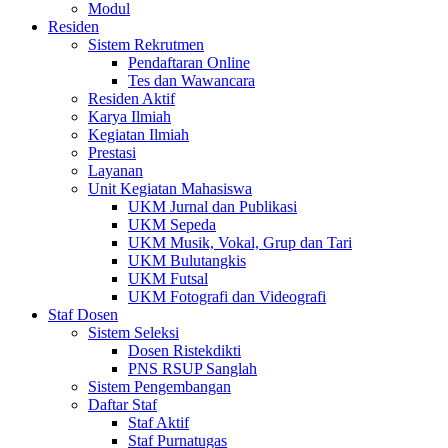
Modul
Residen
Sistem Rekrutmen
Pendaftaran Online
Tes dan Wawancara
Residen Aktif
Karya Ilmiah
Kegiatan Ilmiah
Prestasi
Layanan
Unit Kegiatan Mahasiswa
UKM Jurnal dan Publikasi
UKM Sepeda
UKM Musik, Vokal, Grup dan Tari
UKM Bulutangkis
UKM Futsal
UKM Fotografi dan Videografi
Staf Dosen
Sistem Seleksi
Dosen Ristekdikti
PNS RSUP Sanglah
Sistem Pengembangan
Daftar Staf
Staf Aktif
Staf Purnatugas