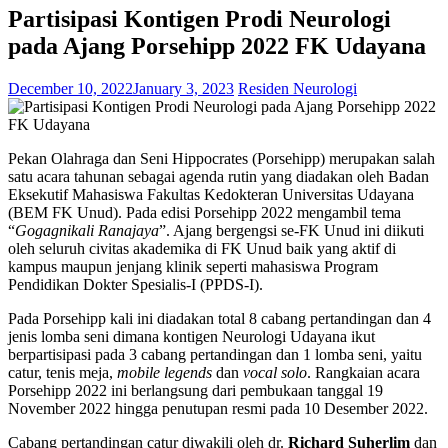
Partisipasi Kontigen Prodi Neurologi
pada Ajang Porsehipp 2022 FK Udayana
December 10, 2022
January 3, 2023
Residen Neurologi
Pekan Olahraga dan Seni Hippocrates (Porsehipp) merupakan salah
satu acara tahunan sebagai agenda rutin yang diadakan oleh Badan
Eksekutif Mahasiswa Fakultas Kedokteran Universitas Udayana
(BEM FK Unud). Pada edisi Porsehipp 2022 mengambil tema
“
Gogagnikali Ranajaya
”. Ajang bergengsi se-FK Unud ini diikuti
oleh seluruh civitas akademika di FK Unud baik yang aktif di
kampus maupun jenjang klinik seperti mahasiswa Program
Pendidikan Dokter Spesialis-I (PPDS-I).
Pada Porsehipp kali ini diadakan total 8 cabang pertandingan dan 4
jenis lomba seni dimana kontigen Neurologi Udayana ikut
berpartisipasi pada 3 cabang pertandingan dan 1 lomba seni, yaitu
catur, tenis meja,
mobile legends
dan
vocal solo
. Rangkaian acara
Porsehipp 2022 ini berlangsung dari pembukaan tanggal 19
November 2022 hingga penutupan resmi pada 10 Desember 2022.
Cabang pertandingan catur diwakili oleh dr.
Richard Suherlim
dan