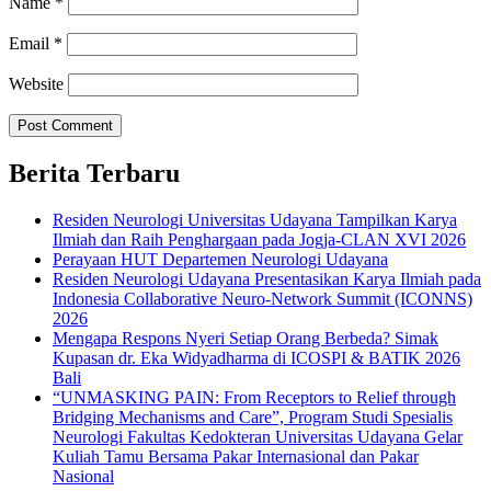
Name
*
Email
*
Website
Berita Terbaru
Residen Neurologi Universitas Udayana Tampilkan Karya
Ilmiah dan Raih Penghargaan pada Jogja-CLAN XVI 2026
Perayaan HUT Departemen Neurologi Udayana
Residen Neurologi Udayana Presentasikan Karya Ilmiah pada
Indonesia Collaborative Neuro-Network Summit (ICONNS)
2026
Mengapa Respons Nyeri Setiap Orang Berbeda? Simak
Kupasan dr. Eka Widyadharma di ICOSPI & BATIK 2026
Bali
“UNMASKING PAIN: From Receptors to Relief through
Bridging Mechanisms and Care”, Program Studi Spesialis
Neurologi Fakultas Kedokteran Universitas Udayana Gelar
Kuliah Tamu Bersama Pakar Internasional dan Pakar
Nasional