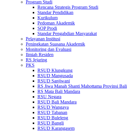
Program Studi
Rencana Strategis Program Studi
Standar Pendidikan
Kurikulum
Pedoman Akademik
SOP Prodi
Standar Pengabdian Masyarakat
Pelayanan Institusi
Peningkatan Suasana Akademik
Monitoring dan Evaluasi
Ilmiah Residen
RS Jejaring
PKS
RSUD Klungkung
RSUD Mangusada
RSUD Sanjiwani
RS Jiwa Manah Shanti Mahottama Provinsi Bali
RS Mata Bali Mandara
RSU Negara
RSUD Bali Mandara
RSUD Wangaya
RSUD Tabanan
RSUD Buleleng
RSUD Bangli
RSUD Karangasem