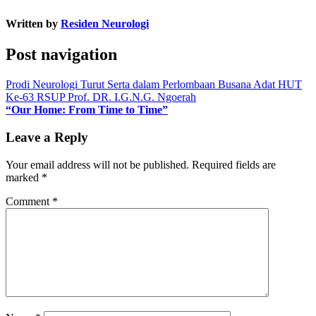
Written by
Residen Neurologi
Post navigation
Prodi Neurologi Turut Serta dalam Perlombaan Busana Adat HUT
Ke-63 RSUP Prof. DR. I.G.N.G. Ngoerah
“Our Home: From Time to Time”
Leave a Reply
Your email address will not be published.
Required fields are
marked
*
Comment
*