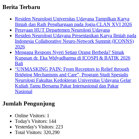
Berita Terbaru
Residen Neurologi Universitas Udayana Tampilkan Karya
Ilmiah dan Raih Penghargaan pada Jogja-CLAN XVI 2026
Perayaan HUT Departemen Neurologi Udayana
Residen Neurologi Udayana Presentasikan Karya Ilmiah pada
Indonesia Collaborative Neuro-Network Summit (ICONNS)
2026
Mengapa Respons Nyeri Setiap Orang Berbeda? Simak
Kupasan dr. Eka Widyadharma di ICOSPI & BATIK 2026
Bali
“UNMASKING PAIN: From Receptors to Relief through
Bridging Mechanisms and Care”, Program Studi Spesialis
Neurologi Fakultas Kedokteran Universitas Udayana Gelar
Kuliah Tamu Bersama Pakar Internasional dan Pakar
Nasional
Jumlah Pengunjung
Online Visitors:
1
Today's Visitors:
144
Yesterday's Visitors:
223
Total Visitors:
320,290