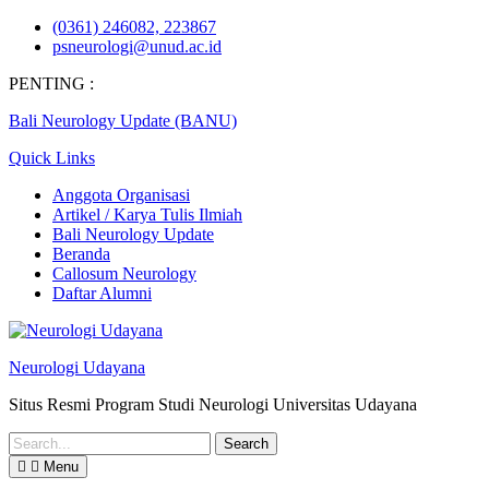
Skip
(0361) 246082, 223867
to
psneurologi@unud.ac.id
content
PENTING :
Bali Neurology Update (BANU)
Quick Links
Anggota Organisasi
Artikel / Karya Tulis Ilmiah
Bali Neurology Update
Beranda
Callosum Neurology
Daftar Alumni
Neurologi Udayana
Situs Resmi Program Studi Neurologi Universitas Udayana
Search
for:
Menu