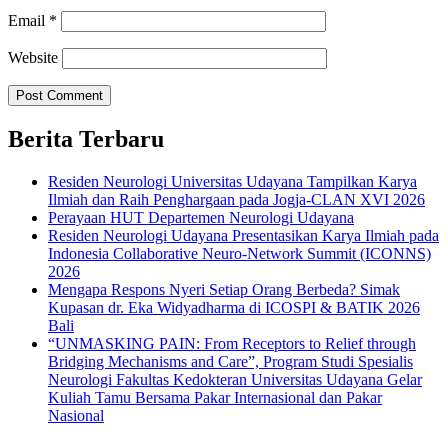
Email
*
Website
Berita Terbaru
Residen Neurologi Universitas Udayana Tampilkan Karya
Ilmiah dan Raih Penghargaan pada Jogja-CLAN XVI 2026
Perayaan HUT Departemen Neurologi Udayana
Residen Neurologi Udayana Presentasikan Karya Ilmiah pada
Indonesia Collaborative Neuro-Network Summit (ICONNS)
2026
Mengapa Respons Nyeri Setiap Orang Berbeda? Simak
Kupasan dr. Eka Widyadharma di ICOSPI & BATIK 2026
Bali
“UNMASKING PAIN: From Receptors to Relief through
Bridging Mechanisms and Care”, Program Studi Spesialis
Neurologi Fakultas Kedokteran Universitas Udayana Gelar
Kuliah Tamu Bersama Pakar Internasional dan Pakar
Nasional