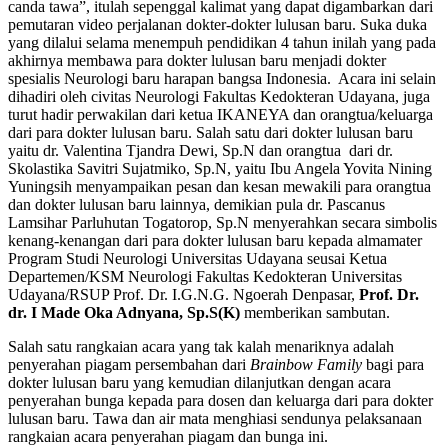
canda tawa”, itulah sepenggal kalimat yang dapat digambarkan dari
pemutaran video perjalanan dokter-dokter lulusan baru. Suka duka
yang dilalui selama menempuh pendidikan 4 tahun inilah yang pada
akhirnya membawa para dokter lulusan baru menjadi dokter
spesialis Neurologi baru harapan bangsa Indonesia. Acara ini selain
dihadiri oleh civitas Neurologi Fakultas Kedokteran Udayana, juga
turut hadir perwakilan dari ketua IKANEYA dan orangtua/keluarga
dari para dokter lulusan baru. Salah satu dari dokter lulusan baru
yaitu dr. Valentina Tjandra Dewi, Sp.N dan orangtua dari dr.
Skolastika Savitri Sujatmiko, Sp.N, yaitu Ibu Angela Yovita Nining
Yuningsih menyampaikan pesan dan kesan mewakili para orangtua
dan dokter lulusan baru lainnya, demikian pula dr. Pascanus
Lamsihar Parluhutan Togatorop, Sp.N menyerahkan secara simbolis
kenang-kenangan dari para dokter lulusan baru kepada almamater
Program Studi Neurologi Universitas Udayana seusai Ketua
Departemen/KSM Neurologi Fakultas Kedokteran Universitas
Udayana/RSUP Prof. Dr. I.G.N.G. Ngoerah Denpasar,
Prof. Dr.
dr. I Made Oka Adnyana, Sp.S(K)
memberikan sambutan.
Salah satu rangkaian acara yang tak kalah menariknya adalah
penyerahan piagam persembahan dari
Brainbow Family
bagi para
dokter lulusan baru yang kemudian dilanjutkan dengan acara
penyerahan bunga kepada para dosen dan keluarga dari para dokter
lulusan baru. Tawa dan air mata menghiasi sendunya pelaksanaan
rangkaian acara penyerahan piagam dan bunga ini.