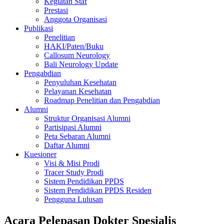
Kegiatan Staf
Prestasi
Anggota Organisasi
Publikasi
Penelitian
HAKI/Paten/Buku
Callosum Neurology
Bali Neurology Update
Pengabdian
Penyuluhan Kesehatan
Pelayanan Kesehatan
Roadmap Penelitian dan Pengabdian
Alumni
Struktur Organisasi Alumni
Partisipasi Alumni
Peta Sebaran Alumni
Daftar Alumni
Kuesioner
Visi & Misi Prodi
Tracer Study Prodi
Sistem Pendidikan PPDS
Sistem Pendidikan PPDS Residen
Pengguna Lulusan
Acara Pelepasan Dokter Spesialis