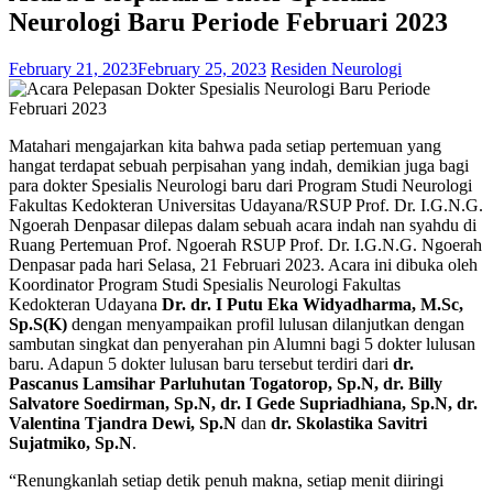
Neurologi Baru Periode Februari 2023
February 21, 2023
February 25, 2023
Residen Neurologi
Matahari mengajarkan kita bahwa pada setiap pertemuan yang
hangat terdapat sebuah perpisahan yang indah, demikian juga bagi
para dokter Spesialis Neurologi baru dari Program Studi Neurologi
Fakultas Kedokteran Universitas Udayana/RSUP Prof. Dr. I.G.N.G.
Ngoerah Denpasar dilepas dalam sebuah acara indah nan syahdu di
Ruang Pertemuan Prof. Ngoerah RSUP Prof. Dr. I.G.N.G. Ngoerah
Denpasar pada hari Selasa, 21 Februari 2023. Acara ini dibuka oleh
Koordinator Program Studi Spesialis Neurologi Fakultas
Kedokteran Udayana
Dr. dr. I Putu Eka Widyadharma, M.Sc,
Sp.S(K)
dengan menyampaikan profil lulusan dilanjutkan dengan
sambutan singkat dan penyerahan pin Alumni bagi 5 dokter lulusan
baru. Adapun 5 dokter lulusan baru tersebut terdiri dari
dr.
Pascanus Lamsihar Parluhutan Togatorop, Sp.N, dr. Billy
Salvatore Soedirman, Sp.N, dr. I Gede Supriadhiana, Sp.N, dr.
Valentina Tjandra Dewi, Sp.N
dan
dr. Skolastika Savitri
Sujatmiko, Sp.N
.
“Renungkanlah setiap detik penuh makna, setiap menit diiringi