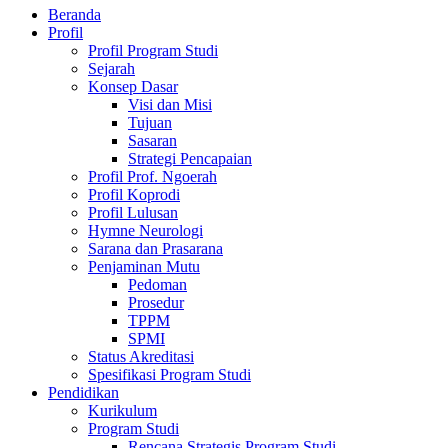
Beranda
Profil
Profil Program Studi
Sejarah
Konsep Dasar
Visi dan Misi
Tujuan
Sasaran
Strategi Pencapaian
Profil Prof. Ngoerah
Profil Koprodi
Profil Lulusan
Hymne Neurologi
Sarana dan Prasarana
Penjaminan Mutu
Pedoman
Prosedur
TPPM
SPMI
Status Akreditasi
Spesifikasi Program Studi
Pendidikan
Kurikulum
Program Studi
Rencana Strategis Program Studi