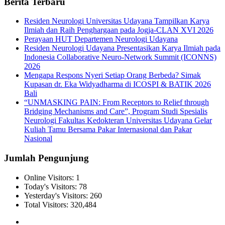
Berita Terbaru
Residen Neurologi Universitas Udayana Tampilkan Karya
Ilmiah dan Raih Penghargaan pada Jogja-CLAN XVI 2026
Perayaan HUT Departemen Neurologi Udayana
Residen Neurologi Udayana Presentasikan Karya Ilmiah pada
Indonesia Collaborative Neuro-Network Summit (ICONNS)
2026
Mengapa Respons Nyeri Setiap Orang Berbeda? Simak
Kupasan dr. Eka Widyadharma di ICOSPI & BATIK 2026
Bali
“UNMASKING PAIN: From Receptors to Relief through
Bridging Mechanisms and Care”, Program Studi Spesialis
Neurologi Fakultas Kedokteran Universitas Udayana Gelar
Kuliah Tamu Bersama Pakar Internasional dan Pakar
Nasional
Jumlah Pengunjung
Online Visitors:
1
Today's Visitors:
78
Yesterday's Visitors:
260
Total Visitors:
320,484
Youtube