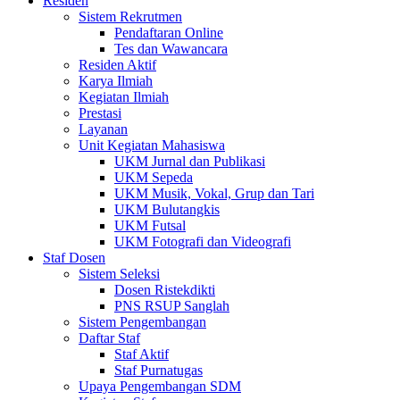
Residen
Sistem Rekrutmen
Pendaftaran Online
Tes dan Wawancara
Residen Aktif
Karya Ilmiah
Kegiatan Ilmiah
Prestasi
Layanan
Unit Kegiatan Mahasiswa
UKM Jurnal dan Publikasi
UKM Sepeda
UKM Musik, Vokal, Grup dan Tari
UKM Bulutangkis
UKM Futsal
UKM Fotografi dan Videografi
Staf Dosen
Sistem Seleksi
Dosen Ristekdikti
PNS RSUP Sanglah
Sistem Pengembangan
Daftar Staf
Staf Aktif
Staf Purnatugas
Upaya Pengembangan SDM