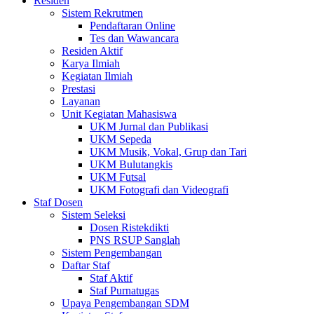
Residen
Sistem Rekrutmen
Pendaftaran Online
Tes dan Wawancara
Residen Aktif
Karya Ilmiah
Kegiatan Ilmiah
Prestasi
Layanan
Unit Kegiatan Mahasiswa
UKM Jurnal dan Publikasi
UKM Sepeda
UKM Musik, Vokal, Grup dan Tari
UKM Bulutangkis
UKM Futsal
UKM Fotografi dan Videografi
Staf Dosen
Sistem Seleksi
Dosen Ristekdikti
PNS RSUP Sanglah
Sistem Pengembangan
Daftar Staf
Staf Aktif
Staf Purnatugas
Upaya Pengembangan SDM