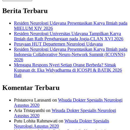
Berita Terbaru
Residen Neurologi Udayana Presentasikan Karya Ilmiah pada
MIELUM XIV 2026
Residen Neurologi Universitas Udayana Tampilkan Karya
Ilmiah dan Raih Penghargaan pada Jogja-CLAN XVI 2026
Perayaan HUT Departemen Neurologi Udayana
Residen Neurologi Udayana Presentasikan Karya Ilmiah pada
Indonesia Collaborative Neuro-Network Summit (ICONNS)
2026
Mengapa Respons Nyeri Setiap Orang Berbeda? Simak
Kupasan dr. Eka Widyadharma di ICOSPI & BATIK 2026
Bali
Komentar Terbaru
Pristanova Larasanti
on
Wisuda Dokter Spesialis Neurologi
Agustus 2020
Aria Tristayanthi
on
Wisuda Dokter Spesialis Neurologi
Agustus 2020
Putu Lohita Rahmawati
on
Wisuda Dokter Spesialis
Neurologi Agustus 2020