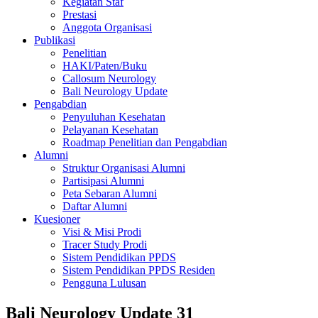
Kegiatan Staf
Prestasi
Anggota Organisasi
Publikasi
Penelitian
HAKI/Paten/Buku
Callosum Neurology
Bali Neurology Update
Pengabdian
Penyuluhan Kesehatan
Pelayanan Kesehatan
Roadmap Penelitian dan Pengabdian
Alumni
Struktur Organisasi Alumni
Partisipasi Alumni
Peta Sebaran Alumni
Daftar Alumni
Kuesioner
Visi & Misi Prodi
Tracer Study Prodi
Sistem Pendidikan PPDS
Sistem Pendidikan PPDS Residen
Pengguna Lulusan
Bali Neurology Update 31