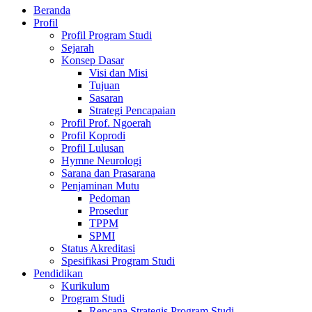
Beranda
Profil
Profil Program Studi
Sejarah
Konsep Dasar
Visi dan Misi
Tujuan
Sasaran
Strategi Pencapaian
Profil Prof. Ngoerah
Profil Koprodi
Profil Lulusan
Hymne Neurologi
Sarana dan Prasarana
Penjaminan Mutu
Pedoman
Prosedur
TPPM
SPMI
Status Akreditasi
Spesifikasi Program Studi
Pendidikan
Kurikulum
Program Studi
Rencana Strategis Program Studi