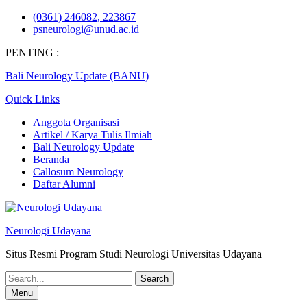
Skip
(0361) 246082, 223867
to
psneurologi@unud.ac.id
content
PENTING :
Bali Neurology Update (BANU)
Quick Links
Anggota Organisasi
Artikel / Karya Tulis Ilmiah
Bali Neurology Update
Beranda
Callosum Neurology
Daftar Alumni
Neurologi Udayana
Situs Resmi Program Studi Neurologi Universitas Udayana
Search
for:
Menu