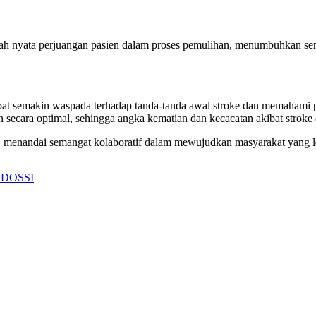
isah nyata perjuangan pasien dalam proses pemulihan, menumbuhkan s
dapat semakin waspada terhadap tanda-tanda awal stroke dan memaham
an secara optimal, sehingga angka kematian dan kecacatan akibat stroke 
a, menandai semangat kolaboratif dalam mewujudkan masyarakat yang le
DOSSI