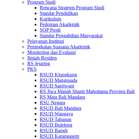
Program Studi
Rencana Strategis Program Studi
Standar Pendidikan
Kurikulum
Pedoman Akademik
SOP Prodi
Standar Pengabdian Masyarakat
Pelayanan Institusi
Peningkatan Suasana Akademik
Monitoring dan Evaluasi
Ilmiah Residen
RS Jejaring
PKS
RSUD Klungkung
RSUD Mangusada
RSUD Sanjiwani
RS Jiwa Manah Shanti Mahottama Provinsi Bali
RS Mata Bali Mandara
RSU Negara
RSUD Bali Mandara
RSUD Wangaya
RSUD Tabanan
RSUD Buleleng
RSUD Bangli
RSUD Karangasem