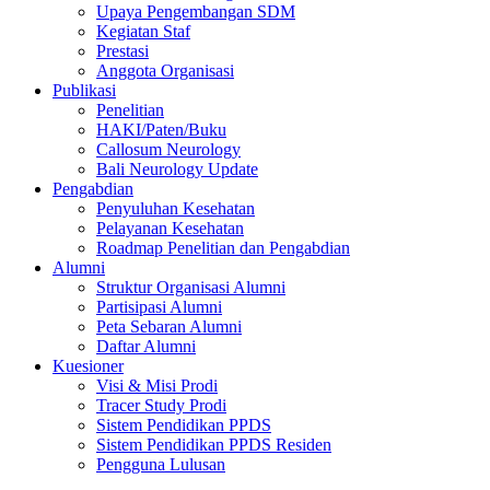
Upaya Pengembangan SDM
Kegiatan Staf
Prestasi
Anggota Organisasi
Publikasi
Penelitian
HAKI/Paten/Buku
Callosum Neurology
Bali Neurology Update
Pengabdian
Penyuluhan Kesehatan
Pelayanan Kesehatan
Roadmap Penelitian dan Pengabdian
Alumni
Struktur Organisasi Alumni
Partisipasi Alumni
Peta Sebaran Alumni
Daftar Alumni
Kuesioner
Visi & Misi Prodi
Tracer Study Prodi
Sistem Pendidikan PPDS
Sistem Pendidikan PPDS Residen
Pengguna Lulusan