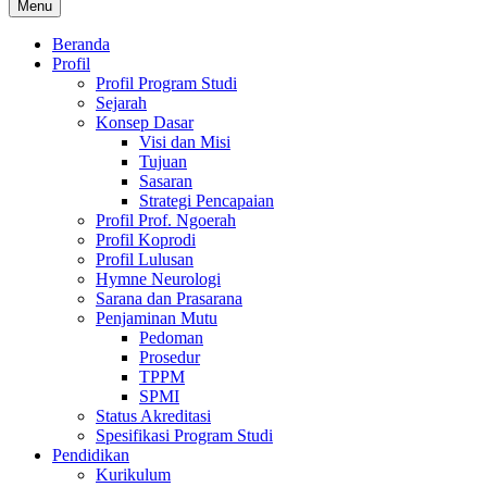
Menu
Beranda
Profil
Profil Program Studi
Sejarah
Konsep Dasar
Visi dan Misi
Tujuan
Sasaran
Strategi Pencapaian
Profil Prof. Ngoerah
Profil Koprodi
Profil Lulusan
Hymne Neurologi
Sarana dan Prasarana
Penjaminan Mutu
Pedoman
Prosedur
TPPM
SPMI
Status Akreditasi
Spesifikasi Program Studi
Pendidikan
Kurikulum