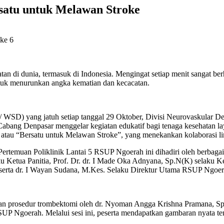
rsatu untuk Melawan Stroke
an di dunia, termasuk di Indonesia. Mengingat setiap menit sangat be
tuk menurunkan angka kematian dan kecacatan.
 WSD) yang jatuh setiap tanggal 29 Oktober, Divisi Neurovaskular D
ang Denpasar menggelar kegiatan edukatif bagi tenaga kesehatan la
tau “Bersatu untuk Melawan Stroke”, yang menekankan kolaborasi lin
temuan Poliklinik Lantai 5 RSUP Ngoerah ini dihadiri oleh berbagai t
ku Ketua Panitia, Prof. Dr. dr. I Made Oka Adnyana, Sp.N(K) selaku 
rta dr. I Wayan Sudana, M.Kes. Selaku Direktur Utama RSUP Ngoer
, dan prosedur trombektomi oleh dr. Nyoman Angga Krishna Pramana, 
RSUP Ngoerah. Melalui sesi ini, peserta mendapatkan gambaran nyata t