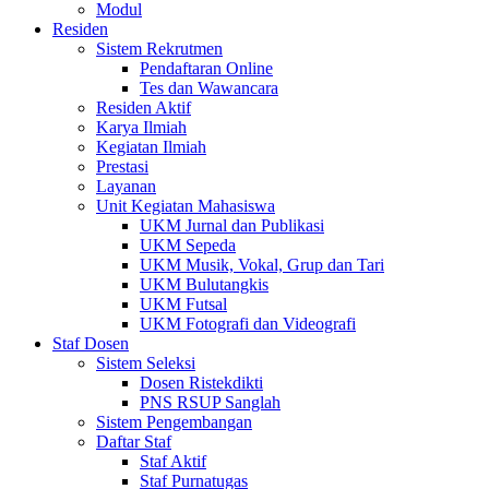
Modul
Residen
Sistem Rekrutmen
Pendaftaran Online
Tes dan Wawancara
Residen Aktif
Karya Ilmiah
Kegiatan Ilmiah
Prestasi
Layanan
Unit Kegiatan Mahasiswa
UKM Jurnal dan Publikasi
UKM Sepeda
UKM Musik, Vokal, Grup dan Tari
UKM Bulutangkis
UKM Futsal
UKM Fotografi dan Videografi
Staf Dosen
Sistem Seleksi
Dosen Ristekdikti
PNS RSUP Sanglah
Sistem Pengembangan
Daftar Staf
Staf Aktif
Staf Purnatugas