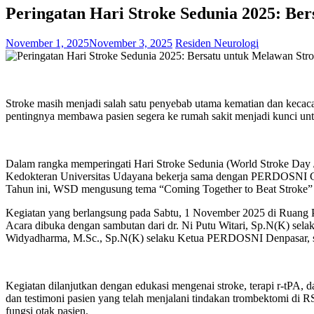
Peringatan Hari Stroke Sedunia 2025: Be
November 1, 2025
November 3, 2025
Residen Neurologi
Stroke masih menjadi salah satu penyebab utama kematian dan kecacat
pentingnya membawa pasien segera ke rumah sakit menjadi kunci un
Dalam rangka memperingati Hari Stroke Sedunia (World Stroke Day /
Kedokteran Universitas Udayana bekerja sama dengan PERDOSNI Cab
Tahun ini, WSD mengusung tema “Coming Together to Beat Stroke” a
Kegiatan yang berlangsung pada Sabtu, 1 November 2025 di Ruang Per
Acara dibuka dengan sambutan dari dr. Ni Putu Witari, Sp.N(K) sela
Widyadharma, M.Sc., Sp.N(K) selaku Ketua PERDOSNI Denpasar, se
Kegiatan dilanjutkan dengan edukasi mengenai stroke, terapi r-tPA
dan testimoni pasien yang telah menjalani tindakan trombektomi di 
fungsi otak pasien.