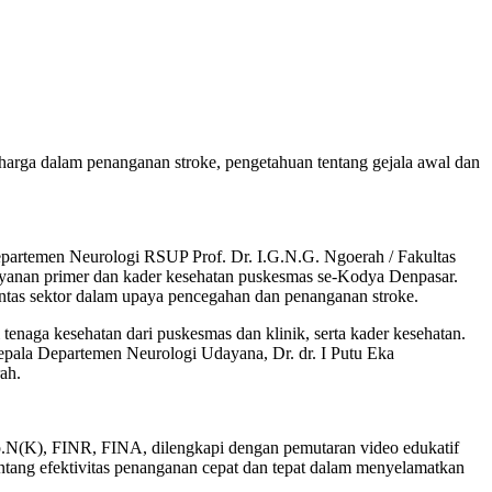
rharga dalam penanganan stroke, pengetahuan tentang gejala awal dan
epartemen Neurologi RSUP Prof. Dr. I.G.N.G. Ngoerah / Fakultas
yanan primer dan kader kesehatan puskesmas se-Kodya Denpasar.
tas sektor dalam upaya pencegahan dan penanganan stroke.
enaga kesehatan dari puskesmas dan klinik, serta kader kesehatan.
Kepala Departemen Neurologi Udayana, Dr. dr. I Putu Eka
ah.
Sp.N(K), FINR, FINA, dilengkapi dengan pemutaran video edukatif
entang efektivitas penanganan cepat dan tepat dalam menyelamatkan