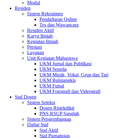
Modul
Residen
Sistem Rekrutmen
Pendaftaran Online
Tes dan Wawancara
Residen Aktif
Karya Ilmiah
Kegiatan Ilmiah
Prestasi
Layanan
Unit Kegiatan Mahasiswa
UKM Jurnal dan Publikasi
UKM Sepeda
UKM Musik, Vokal, Grup dan Tari
UKM Bulutangkis
UKM Futsal
UKM Fotografi dan Videografi
Staf Dosen
Sistem Seleksi
Dosen Ristekdikti
PNS RSUP Sanglah
Sistem Pengembangan
Daftar Staf
Staf Aktif
Staf Purnatugas