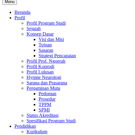
Menu
Beranda
Profil
Profil Program Studi
Sejarah
Konsep Dasar
Visi dan Misi
Tujuan
Sasaran
Strategi Pencapaian
Profil Prof. Ngoerah
Profil Koprodi
Profil Lulusan
Hymne Neurologi
Sarana dan Prasarana
Penjaminan Mutu
Pedoman
Prosedur
TPPM
SPMI
Status Akreditasi
Spesifikasi Program Studi
Pendidikan
Kurikulum