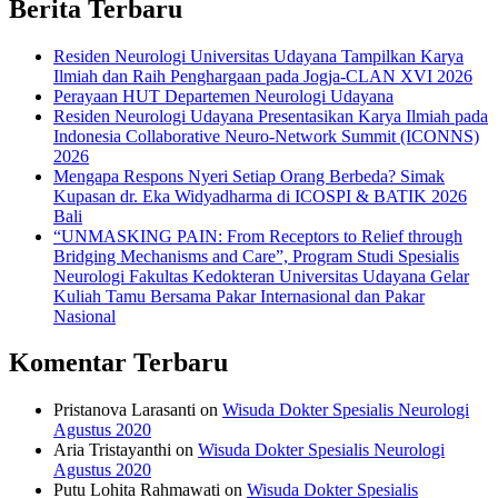
Berita Terbaru
Residen Neurologi Universitas Udayana Tampilkan Karya
Ilmiah dan Raih Penghargaan pada Jogja-CLAN XVI 2026
Perayaan HUT Departemen Neurologi Udayana
Residen Neurologi Udayana Presentasikan Karya Ilmiah pada
Indonesia Collaborative Neuro-Network Summit (ICONNS)
2026
Mengapa Respons Nyeri Setiap Orang Berbeda? Simak
Kupasan dr. Eka Widyadharma di ICOSPI & BATIK 2026
Bali
“UNMASKING PAIN: From Receptors to Relief through
Bridging Mechanisms and Care”, Program Studi Spesialis
Neurologi Fakultas Kedokteran Universitas Udayana Gelar
Kuliah Tamu Bersama Pakar Internasional dan Pakar
Nasional
Komentar Terbaru
Pristanova Larasanti
on
Wisuda Dokter Spesialis Neurologi
Agustus 2020
Aria Tristayanthi
on
Wisuda Dokter Spesialis Neurologi
Agustus 2020
Putu Lohita Rahmawati
on
Wisuda Dokter Spesialis