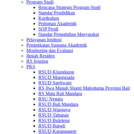
Program Studi
Rencana Strategis Program Studi
Standar Pendidikan
Kurikulum
Pedoman Akademik
SOP Prodi
Standar Pengabdian Masyarakat
Pelayanan Institusi
Peningkatan Suasana Akademik
Monitoring dan Evaluasi
Ilmiah Residen
RS Jejaring
PKS
RSUD Klungkung
RSUD Mangusada
RSUD Sanjiwani
RS Jiwa Manah Shanti Mahottama Provinsi Bali
RS Mata Bali Mandara
RSU Negara
RSUD Bali Mandara
RSUD Wangaya
RSUD Tabanan
RSUD Buleleng
RSUD Bangli
RSUD Karangasem