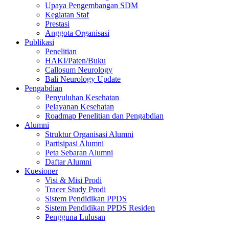
Upaya Pengembangan SDM
Kegiatan Staf
Prestasi
Anggota Organisasi
Publikasi
Penelitian
HAKI/Paten/Buku
Callosum Neurology
Bali Neurology Update
Pengabdian
Penyuluhan Kesehatan
Pelayanan Kesehatan
Roadmap Penelitian dan Pengabdian
Alumni
Struktur Organisasi Alumni
Partisipasi Alumni
Peta Sebaran Alumni
Daftar Alumni
Kuesioner
Visi & Misi Prodi
Tracer Study Prodi
Sistem Pendidikan PPDS
Sistem Pendidikan PPDS Residen
Pengguna Lulusan