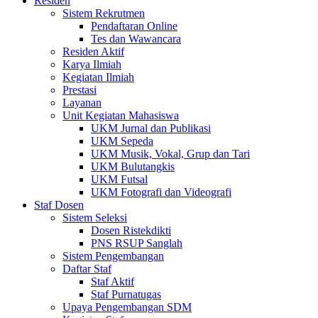
Residen
Sistem Rekrutmen
Pendaftaran Online
Tes dan Wawancara
Residen Aktif
Karya Ilmiah
Kegiatan Ilmiah
Prestasi
Layanan
Unit Kegiatan Mahasiswa
UKM Jurnal dan Publikasi
UKM Sepeda
UKM Musik, Vokal, Grup dan Tari
UKM Bulutangkis
UKM Futsal
UKM Fotografi dan Videografi
Staf Dosen
Sistem Seleksi
Dosen Ristekdikti
PNS RSUP Sanglah
Sistem Pengembangan
Daftar Staf
Staf Aktif
Staf Purnatugas
Upaya Pengembangan SDM