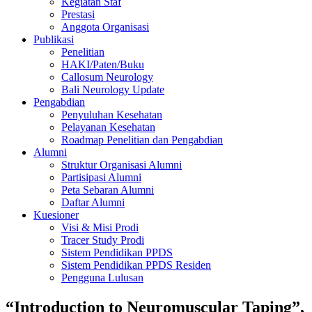
Kegiatan Staf
Prestasi
Anggota Organisasi
Publikasi
Penelitian
HAKI/Paten/Buku
Callosum Neurology
Bali Neurology Update
Pengabdian
Penyuluhan Kesehatan
Pelayanan Kesehatan
Roadmap Penelitian dan Pengabdian
Alumni
Struktur Organisasi Alumni
Partisipasi Alumni
Peta Sebaran Alumni
Daftar Alumni
Kuesioner
Visi & Misi Prodi
Tracer Study Prodi
Sistem Pendidikan PPDS
Sistem Pendidikan PPDS Residen
Pengguna Lulusan
“Introduction to Neuromuscular Taping”,