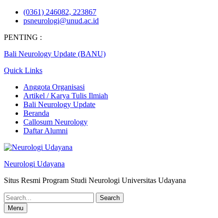
Skip
(0361) 246082, 223867
to
psneurologi@unud.ac.id
content
PENTING :
Bali Neurology Update (BANU)
Quick Links
Anggota Organisasi
Artikel / Karya Tulis Ilmiah
Bali Neurology Update
Beranda
Callosum Neurology
Daftar Alumni
Neurologi Udayana
Situs Resmi Program Studi Neurologi Universitas Udayana
Search
for:
Menu