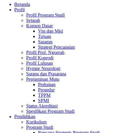
Beranda
Profil
Profil Program Studi
Sejarah
Konsep Dasar
Visi dan Misi
Tujuan
Sasaran
Strategi Pencapaian
Profil Prof. Ngoerah
Profil Koprodi
Profil Lulusan
Hymne Neurologi
Sarana dan Prasarana
Penjaminan Mutu
Pedoman
Prosedur
TPPM
SPMI
Status Akreditasi
Spesifikasi Program Studi
Pendidikan
Kurikulum
Program Studi
Rencana Strategis Program Studi