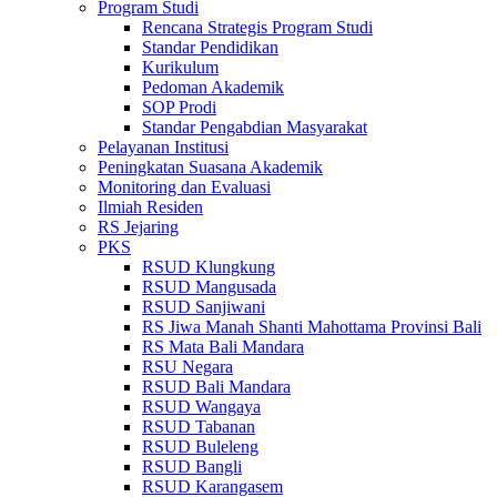
Program Studi
Rencana Strategis Program Studi
Standar Pendidikan
Kurikulum
Pedoman Akademik
SOP Prodi
Standar Pengabdian Masyarakat
Pelayanan Institusi
Peningkatan Suasana Akademik
Monitoring dan Evaluasi
Ilmiah Residen
RS Jejaring
PKS
RSUD Klungkung
RSUD Mangusada
RSUD Sanjiwani
RS Jiwa Manah Shanti Mahottama Provinsi Bali
RS Mata Bali Mandara
RSU Negara
RSUD Bali Mandara
RSUD Wangaya
RSUD Tabanan
RSUD Buleleng
RSUD Bangli
RSUD Karangasem