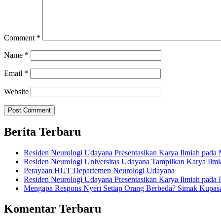
Comment
*
Name
*
Email
*
Website
Berita Terbaru
Residen Neurologi Udayana Presentasikan Karya Ilmiah pa
Residen Neurologi Universitas Udayana Tampilkan Karya Il
Perayaan HUT Departemen Neurologi Udayana
Residen Neurologi Udayana Presentasikan Karya Ilmiah pada
Mengapa Respons Nyeri Setiap Orang Berbeda? Simak Kupas
Komentar Terbaru