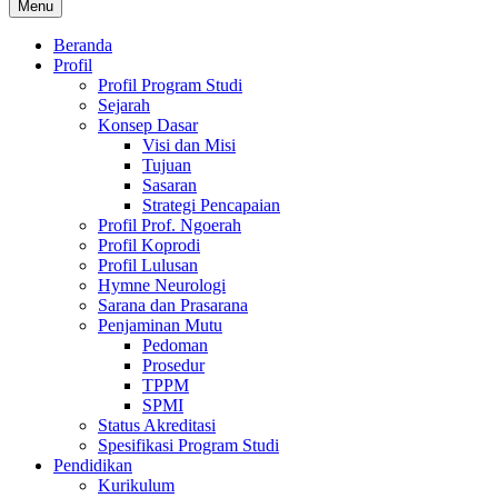
Menu
Beranda
Profil
Profil Program Studi
Sejarah
Konsep Dasar
Visi dan Misi
Tujuan
Sasaran
Strategi Pencapaian
Profil Prof. Ngoerah
Profil Koprodi
Profil Lulusan
Hymne Neurologi
Sarana dan Prasarana
Penjaminan Mutu
Pedoman
Prosedur
TPPM
SPMI
Status Akreditasi
Spesifikasi Program Studi
Pendidikan
Kurikulum