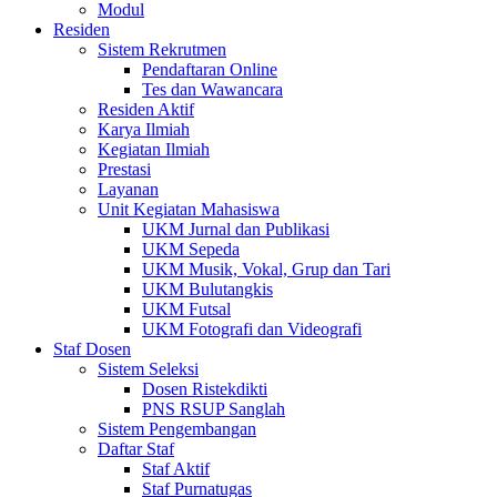
Modul
Residen
Sistem Rekrutmen
Pendaftaran Online
Tes dan Wawancara
Residen Aktif
Karya Ilmiah
Kegiatan Ilmiah
Prestasi
Layanan
Unit Kegiatan Mahasiswa
UKM Jurnal dan Publikasi
UKM Sepeda
UKM Musik, Vokal, Grup dan Tari
UKM Bulutangkis
UKM Futsal
UKM Fotografi dan Videografi
Staf Dosen
Sistem Seleksi
Dosen Ristekdikti
PNS RSUP Sanglah
Sistem Pengembangan
Daftar Staf
Staf Aktif
Staf Purnatugas