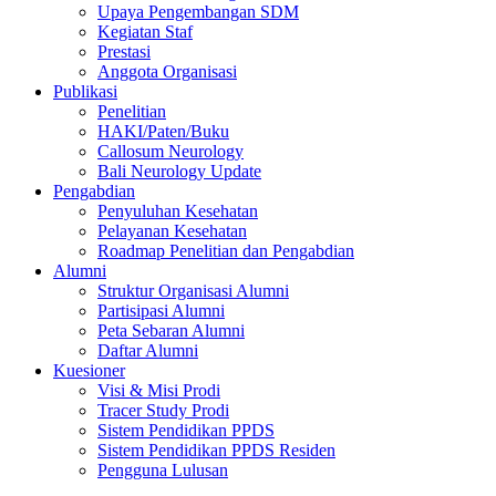
Upaya Pengembangan SDM
Kegiatan Staf
Prestasi
Anggota Organisasi
Publikasi
Penelitian
HAKI/Paten/Buku
Callosum Neurology
Bali Neurology Update
Pengabdian
Penyuluhan Kesehatan
Pelayanan Kesehatan
Roadmap Penelitian dan Pengabdian
Alumni
Struktur Organisasi Alumni
Partisipasi Alumni
Peta Sebaran Alumni
Daftar Alumni
Kuesioner
Visi & Misi Prodi
Tracer Study Prodi
Sistem Pendidikan PPDS
Sistem Pendidikan PPDS Residen
Pengguna Lulusan