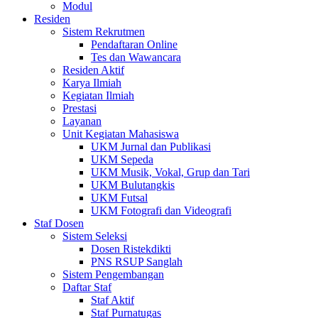
Modul
Residen
Sistem Rekrutmen
Pendaftaran Online
Tes dan Wawancara
Residen Aktif
Karya Ilmiah
Kegiatan Ilmiah
Prestasi
Layanan
Unit Kegiatan Mahasiswa
UKM Jurnal dan Publikasi
UKM Sepeda
UKM Musik, Vokal, Grup dan Tari
UKM Bulutangkis
UKM Futsal
UKM Fotografi dan Videografi
Staf Dosen
Sistem Seleksi
Dosen Ristekdikti
PNS RSUP Sanglah
Sistem Pengembangan
Daftar Staf
Staf Aktif
Staf Purnatugas