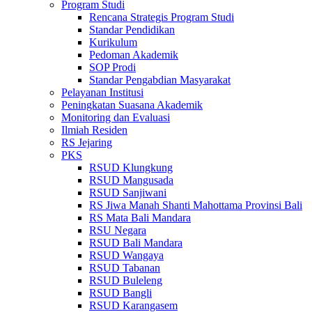
Program Studi
Rencana Strategis Program Studi
Standar Pendidikan
Kurikulum
Pedoman Akademik
SOP Prodi
Standar Pengabdian Masyarakat
Pelayanan Institusi
Peningkatan Suasana Akademik
Monitoring dan Evaluasi
Ilmiah Residen
RS Jejaring
PKS
RSUD Klungkung
RSUD Mangusada
RSUD Sanjiwani
RS Jiwa Manah Shanti Mahottama Provinsi Bali
RS Mata Bali Mandara
RSU Negara
RSUD Bali Mandara
RSUD Wangaya
RSUD Tabanan
RSUD Buleleng
RSUD Bangli
RSUD Karangasem