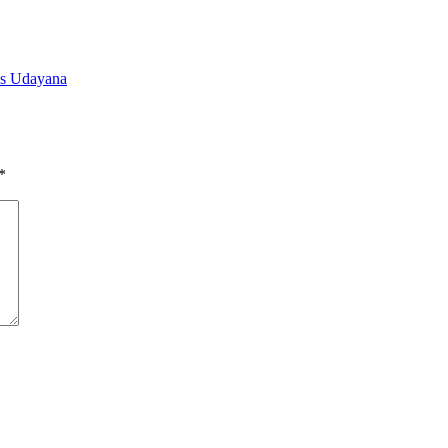
as Udayana
*