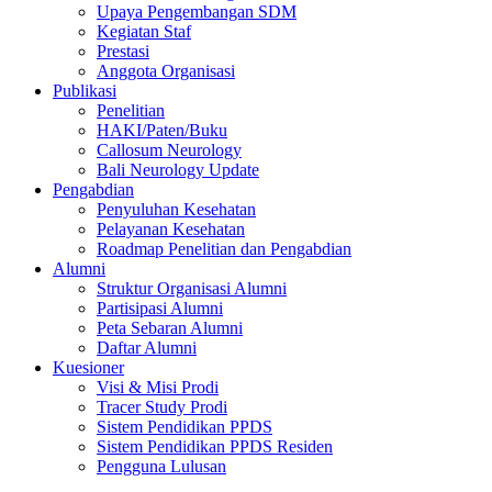
Upaya Pengembangan SDM
Kegiatan Staf
Prestasi
Anggota Organisasi
Publikasi
Penelitian
HAKI/Paten/Buku
Callosum Neurology
Bali Neurology Update
Pengabdian
Penyuluhan Kesehatan
Pelayanan Kesehatan
Roadmap Penelitian dan Pengabdian
Alumni
Struktur Organisasi Alumni
Partisipasi Alumni
Peta Sebaran Alumni
Daftar Alumni
Kuesioner
Visi & Misi Prodi
Tracer Study Prodi
Sistem Pendidikan PPDS
Sistem Pendidikan PPDS Residen
Pengguna Lulusan