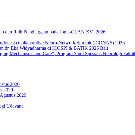
miah dan Raih Penghargaan pada Jogja-CLAN XVI 2026
 Indonesia Collaborative Neuro-Network Summit (ICONNS) 2026
an dr. Eka Widyadharma di ICOSPI & BATIK 2026 Bali
g Mechanisms and Care”, Program Studi Spesialis Neurologi Fakult
ustus 2020
us 2020
 Agustus 2020
ogi Udayana