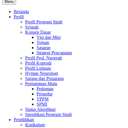
Menu
Beranda
Profil
Profil Program Studi
Sejarah
Konsep Dasar
Visi dan Misi
Tujuan
Sasaran
Strategi Pencapaian
Profil Prof. Ngoerah
Profil Koprodi
Profil Lulusan
Hymne Neurologi
Sarana dan Prasarana
Penjaminan Mutu
Pedoman
Prosedur
TPPM
SPMI
Status Akreditasi
Spesifikasi Program Studi
Pendidikan
Kurikulum