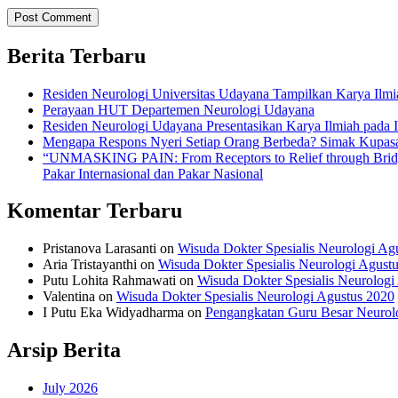
Berita Terbaru
Residen Neurologi Universitas Udayana Tampilkan Karya Il
Perayaan HUT Departemen Neurologi Udayana
Residen Neurologi Udayana Presentasikan Karya Ilmiah pada
Mengapa Respons Nyeri Setiap Orang Berbeda? Simak Kupas
“UNMASKING PAIN: From Receptors to Relief through Bridgin
Pakar Internasional dan Pakar Nasional
Komentar Terbaru
Pristanova Larasanti
on
Wisuda Dokter Spesialis Neurologi Ag
Aria Tristayanthi
on
Wisuda Dokter Spesialis Neurologi Agust
Putu Lohita Rahmawati
on
Wisuda Dokter Spesialis Neurologi
Valentina
on
Wisuda Dokter Spesialis Neurologi Agustus 2020
I Putu Eka Widyadharma
on
Pengangkatan Guru Besar Neurol
Arsip Berita
July 2026