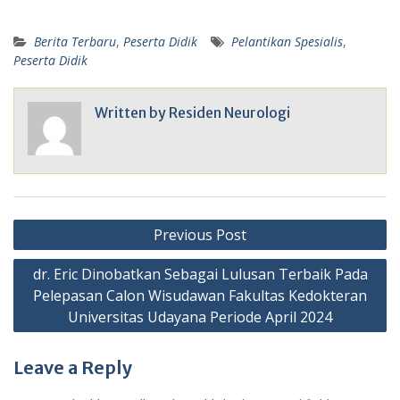
Berita Terbaru
,
Peserta Didik
Pelantikan Spesialis
,
Peserta Didik
Written by
Residen Neurologi
Post
Previous Post
navigation
dr. Eric Dinobatkan Sebagai Lulusan Terbaik Pada
Pelepasan Calon Wisudawan Fakultas Kedokteran
Universitas Udayana Periode April 2024
Leave a Reply