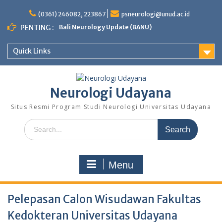
Skip
to
(0361) 246082, 223867
psneurologi@unud.ac.id
content
PENTING :
Bali Neurology Update (BANU)
Quick Links
Neurologi Udayana
Situs Resmi Program Studi Neurologi Universitas Udayana
Search
for:
Menu
Pelepasan Calon Wisudawan Fakultas
Kedokteran Universitas Udayana