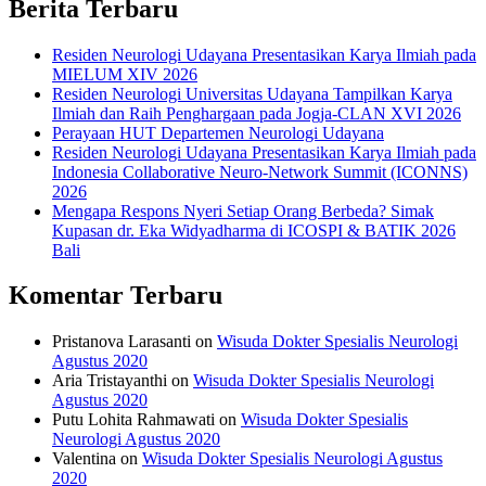
Berita Terbaru
Residen Neurologi Udayana Presentasikan Karya Ilmiah pada
MIELUM XIV 2026
Residen Neurologi Universitas Udayana Tampilkan Karya
Ilmiah dan Raih Penghargaan pada Jogja-CLAN XVI 2026
Perayaan HUT Departemen Neurologi Udayana
Residen Neurologi Udayana Presentasikan Karya Ilmiah pada
Indonesia Collaborative Neuro-Network Summit (ICONNS)
2026
Mengapa Respons Nyeri Setiap Orang Berbeda? Simak
Kupasan dr. Eka Widyadharma di ICOSPI & BATIK 2026
Bali
Komentar Terbaru
Pristanova Larasanti
on
Wisuda Dokter Spesialis Neurologi
Agustus 2020
Aria Tristayanthi
on
Wisuda Dokter Spesialis Neurologi
Agustus 2020
Putu Lohita Rahmawati
on
Wisuda Dokter Spesialis
Neurologi Agustus 2020
Valentina
on
Wisuda Dokter Spesialis Neurologi Agustus
2020