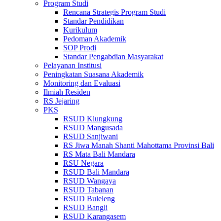
Program Studi
Rencana Strategis Program Studi
Standar Pendidikan
Kurikulum
Pedoman Akademik
SOP Prodi
Standar Pengabdian Masyarakat
Pelayanan Institusi
Peningkatan Suasana Akademik
Monitoring dan Evaluasi
Ilmiah Residen
RS Jejaring
PKS
RSUD Klungkung
RSUD Mangusada
RSUD Sanjiwani
RS Jiwa Manah Shanti Mahottama Provinsi Bali
RS Mata Bali Mandara
RSU Negara
RSUD Bali Mandara
RSUD Wangaya
RSUD Tabanan
RSUD Buleleng
RSUD Bangli
RSUD Karangasem