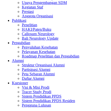
Upaya Pengembangan SDM
Kegiatan Staf
Prestasi
Anggota Organisasi
Publikasi
Penelitian
HAKI/Paten/Buku
Callosum Neurology
Bali Neurology Update
Pengabdian
Penyuluhan Kesehatan
Pelayanan Kesehatan
Roadmap Penelitian dan Pengabdian
Alumni
Struktur Organisasi Alumni
Partisipasi Alumni
Peta Sebaran Alumni
Daftar Alumni
Kuesioner
Visi & Misi Prodi
Tracer Study Prodi
Sistem Pendidikan PPDS
Sistem Pendidikan PPDS Residen
Pengguna Lulusan