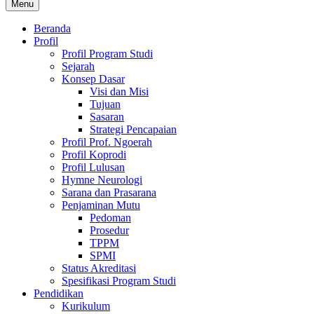
Menu
Beranda
Profil
Profil Program Studi
Sejarah
Konsep Dasar
Visi dan Misi
Tujuan
Sasaran
Strategi Pencapaian
Profil Prof. Ngoerah
Profil Koprodi
Profil Lulusan
Hymne Neurologi
Sarana dan Prasarana
Penjaminan Mutu
Pedoman
Prosedur
TPPM
SPMI
Status Akreditasi
Spesifikasi Program Studi
Pendidikan
Kurikulum