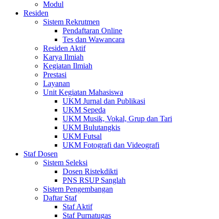
Modul
Residen
Sistem Rekrutmen
Pendaftaran Online
Tes dan Wawancara
Residen Aktif
Karya Ilmiah
Kegiatan Ilmiah
Prestasi
Layanan
Unit Kegiatan Mahasiswa
UKM Jurnal dan Publikasi
UKM Sepeda
UKM Musik, Vokal, Grup dan Tari
UKM Bulutangkis
UKM Futsal
UKM Fotografi dan Videografi
Staf Dosen
Sistem Seleksi
Dosen Ristekdikti
PNS RSUP Sanglah
Sistem Pengembangan
Daftar Staf
Staf Aktif
Staf Purnatugas