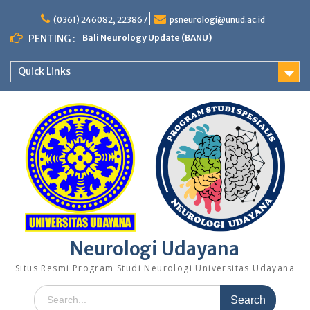
Skip
to
(0361) 246082, 223867
psneurologi@unud.ac.id
content
PENTING :
Bali Neurology Update (BANU)
Quick Links
Neurologi Udayana
Situs Resmi Program Studi Neurologi Universitas Udayana
Search
for: