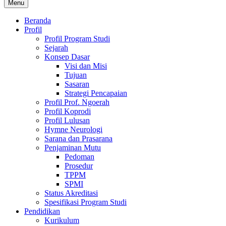
Menu
Beranda
Profil
Profil Program Studi
Sejarah
Konsep Dasar
Visi dan Misi
Tujuan
Sasaran
Strategi Pencapaian
Profil Prof. Ngoerah
Profil Koprodi
Profil Lulusan
Hymne Neurologi
Sarana dan Prasarana
Penjaminan Mutu
Pedoman
Prosedur
TPPM
SPMI
Status Akreditasi
Spesifikasi Program Studi
Pendidikan
Kurikulum