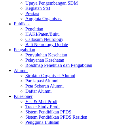
Upaya Pengembangan SDM
Kegiatan Staf
Prestasi
Anggota Organisasi
Publikasi
Penelitian
HAKI/Paten/Buku
Callosum Neurology
Bali Neurology Update
Pengabdian
Penyuluhan Kesehatan
Pelayanan Kesehatan
Roadmap Penelitian dan Pengabdian
Alumni
Struktur Organisasi Alumni
Partisipasi Alumni
Peta Sebaran Alumni
Daftar Alumni
Kuesioner
Visi & Misi Prodi
Tracer Study Prodi
Sistem Pendidikan PPDS
Sistem Pendidikan PPDS Residen
Pengguna Lulusan