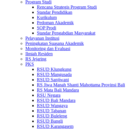
Program Studi
Rencana Strategis Program Studi
Standar Pendidikan
Kurikulum
Pedoman Akademik
SOP Prodi
Standar Pengabdian Masyarakat
Pelayanan Institusi
Peningkatan Suasana Akademik
Monitoring dan Evaluasi
Ilmiah Residen
RS Jejaring
PKS
RSUD Klungkung
RSUD Mangusada
RSUD Sanjiwani
RS Jiwa Manah Shanti Mahottama Provinsi Bali
RS Mata Bali Mandara
RSU Negara
RSUD Bali Mandara
RSUD Wangaya
RSUD Tabanan
RSUD Buleleng
RSUD Bangli
RSUD Karangasem