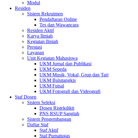
Modul
Residen
Sistem Rekrutmen
Pendaftaran Online
Tes dan Wawancara
Residen Aktif
Karya Ilmiah
Kegiatan Ilmiah
Prestasi
Layanan
Unit Kegiatan Mahasiswa
UKM Jurnal dan Publikasi
UKM Sepeda
UKM Musik, Vokal, Grup dan Tari
UKM Bulutangkis
UKM Futsal
UKM Fotografi dan Videografi
Staf Dosen
Sistem Seleksi
Dosen Ristekdikti
PNS RSUP Sanglah
Sistem Pengembangan
Daftar Staf
Staf Aktif
Staf Purnatugas