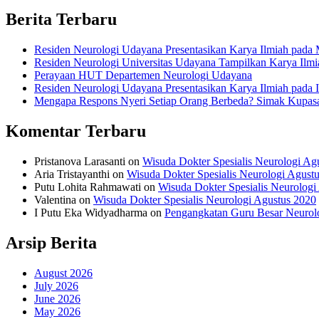
Berita Terbaru
Residen Neurologi Udayana Presentasikan Karya Ilmiah pa
Residen Neurologi Universitas Udayana Tampilkan Karya Il
Perayaan HUT Departemen Neurologi Udayana
Residen Neurologi Udayana Presentasikan Karya Ilmiah pada
Mengapa Respons Nyeri Setiap Orang Berbeda? Simak Kupas
Komentar Terbaru
Pristanova Larasanti
on
Wisuda Dokter Spesialis Neurologi Ag
Aria Tristayanthi
on
Wisuda Dokter Spesialis Neurologi Agust
Putu Lohita Rahmawati
on
Wisuda Dokter Spesialis Neurologi
Valentina
on
Wisuda Dokter Spesialis Neurologi Agustus 2020
I Putu Eka Widyadharma
on
Pengangkatan Guru Besar Neurol
Arsip Berita
August 2026
July 2026
June 2026
May 2026