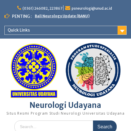
Skip
to
(0361) 246082, 223867
psneurologi@unud.ac.id
content
PENTING :
Bali Neurology Update (BANU)
Quick Links
Neurologi Udayana
Situs Resmi Program Studi Neurologi Universitas Udayana
Search
for: