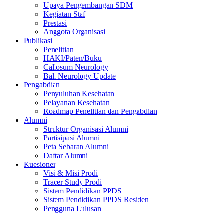
Upaya Pengembangan SDM
Kegiatan Staf
Prestasi
Anggota Organisasi
Publikasi
Penelitian
HAKI/Paten/Buku
Callosum Neurology
Bali Neurology Update
Pengabdian
Penyuluhan Kesehatan
Pelayanan Kesehatan
Roadmap Penelitian dan Pengabdian
Alumni
Struktur Organisasi Alumni
Partisipasi Alumni
Peta Sebaran Alumni
Daftar Alumni
Kuesioner
Visi & Misi Prodi
Tracer Study Prodi
Sistem Pendidikan PPDS
Sistem Pendidikan PPDS Residen
Pengguna Lulusan