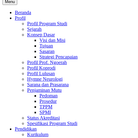
Menu
Beranda
Profil
Profil Program Studi
Sejarah
Konsep Dasar
Visi dan Misi
Tujuan
Sasaran
Strategi Pencapaian
Profil Prof. Ngoerah
Profil Koprodi
Profil Lulusan
Hymne Neurologi
Sarana dan Prasarana
Penjaminan Mutu
Pedoman
Prosedur
TPPM
SPMI
Status Akreditasi
Spesifikasi Program Studi
Pendidikan
Kurikulum