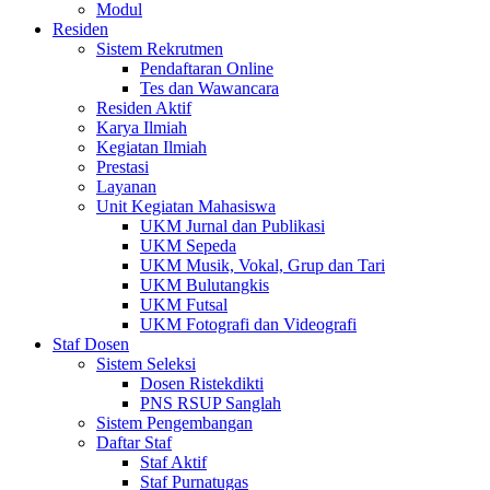
Modul
Residen
Sistem Rekrutmen
Pendaftaran Online
Tes dan Wawancara
Residen Aktif
Karya Ilmiah
Kegiatan Ilmiah
Prestasi
Layanan
Unit Kegiatan Mahasiswa
UKM Jurnal dan Publikasi
UKM Sepeda
UKM Musik, Vokal, Grup dan Tari
UKM Bulutangkis
UKM Futsal
UKM Fotografi dan Videografi
Staf Dosen
Sistem Seleksi
Dosen Ristekdikti
PNS RSUP Sanglah
Sistem Pengembangan
Daftar Staf
Staf Aktif
Staf Purnatugas