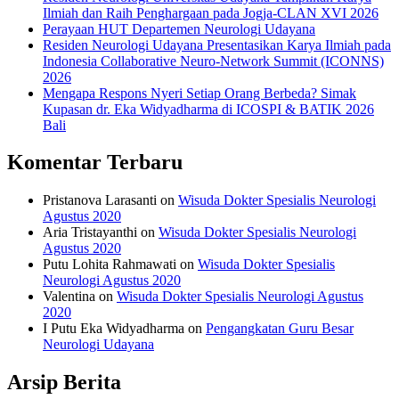
Ilmiah dan Raih Penghargaan pada Jogja-CLAN XVI 2026
Perayaan HUT Departemen Neurologi Udayana
Residen Neurologi Udayana Presentasikan Karya Ilmiah pada
Indonesia Collaborative Neuro-Network Summit (ICONNS)
2026
Mengapa Respons Nyeri Setiap Orang Berbeda? Simak
Kupasan dr. Eka Widyadharma di ICOSPI & BATIK 2026
Bali
Komentar Terbaru
Pristanova Larasanti
on
Wisuda Dokter Spesialis Neurologi
Agustus 2020
Aria Tristayanthi
on
Wisuda Dokter Spesialis Neurologi
Agustus 2020
Putu Lohita Rahmawati
on
Wisuda Dokter Spesialis
Neurologi Agustus 2020
Valentina
on
Wisuda Dokter Spesialis Neurologi Agustus
2020
I Putu Eka Widyadharma
on
Pengangkatan Guru Besar
Neurologi Udayana
Arsip Berita