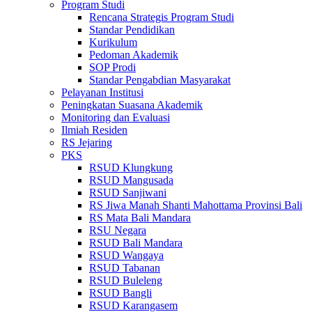
Program Studi
Rencana Strategis Program Studi
Standar Pendidikan
Kurikulum
Pedoman Akademik
SOP Prodi
Standar Pengabdian Masyarakat
Pelayanan Institusi
Peningkatan Suasana Akademik
Monitoring dan Evaluasi
Ilmiah Residen
RS Jejaring
PKS
RSUD Klungkung
RSUD Mangusada
RSUD Sanjiwani
RS Jiwa Manah Shanti Mahottama Provinsi Bali
RS Mata Bali Mandara
RSU Negara
RSUD Bali Mandara
RSUD Wangaya
RSUD Tabanan
RSUD Buleleng
RSUD Bangli
RSUD Karangasem