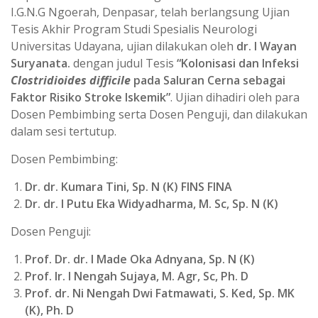
I.G.N.G Ngoerah, Denpasar, telah berlangsung Ujian
Tesis Akhir Program Studi Spesialis Neurologi
Universitas Udayana, ujian dilakukan oleh
dr. I Wayan
Suryanata.
dengan judul Tesis
“Kolonisasi dan Infeksi
Clostridioides difficile
pada Saluran Cerna sebagai
Faktor Risiko Stroke Iskemik”
. Ujian dihadiri oleh para
Dosen Pembimbing serta Dosen Penguji, dan dilakukan
dalam sesi tertutup.
Dosen Pembimbing:
Dr. dr. Kumara Tini, Sp. N (K) FINS FINA
Dr. dr. I Putu Eka Widyadharma, M. Sc, Sp. N (K)
Dosen Penguji:
Prof. Dr. dr. I Made Oka Adnyana, Sp. N (K)
Prof. Ir. I Nengah Sujaya, M. Agr, Sc, Ph. D
Prof. dr. Ni Nengah Dwi Fatmawati, S. Ked, Sp. MK
(K), Ph. D