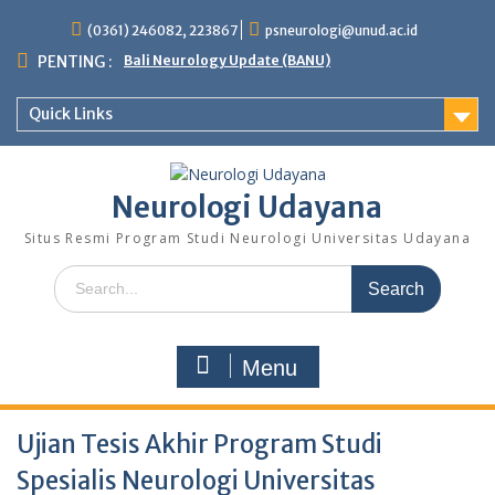
Skip
(0361) 246082, 223867
psneurologi@unud.ac.id
to
content
PENTING :
Bali Neurology Update (BANU)
Quick Links
Neurologi Udayana
Situs Resmi Program Studi Neurologi Universitas Udayana
Search
for:
Menu
Ujian Tesis Akhir Program Studi
Spesialis Neurologi Universitas