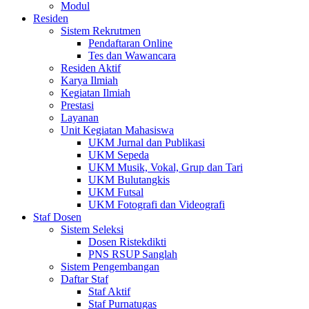
Modul
Residen
Sistem Rekrutmen
Pendaftaran Online
Tes dan Wawancara
Residen Aktif
Karya Ilmiah
Kegiatan Ilmiah
Prestasi
Layanan
Unit Kegiatan Mahasiswa
UKM Jurnal dan Publikasi
UKM Sepeda
UKM Musik, Vokal, Grup dan Tari
UKM Bulutangkis
UKM Futsal
UKM Fotografi dan Videografi
Staf Dosen
Sistem Seleksi
Dosen Ristekdikti
PNS RSUP Sanglah
Sistem Pengembangan
Daftar Staf
Staf Aktif
Staf Purnatugas