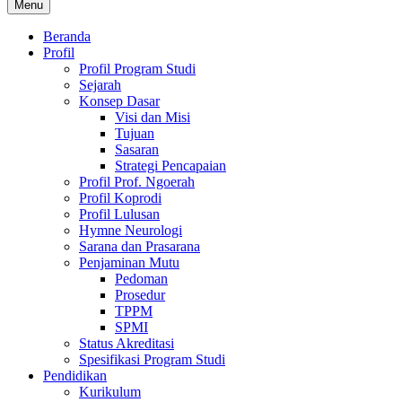
Menu
Beranda
Profil
Profil Program Studi
Sejarah
Konsep Dasar
Visi dan Misi
Tujuan
Sasaran
Strategi Pencapaian
Profil Prof. Ngoerah
Profil Koprodi
Profil Lulusan
Hymne Neurologi
Sarana dan Prasarana
Penjaminan Mutu
Pedoman
Prosedur
TPPM
SPMI
Status Akreditasi
Spesifikasi Program Studi
Pendidikan
Kurikulum