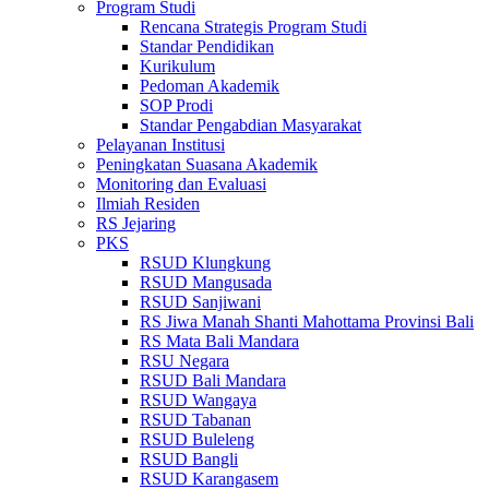
Program Studi
Rencana Strategis Program Studi
Standar Pendidikan
Kurikulum
Pedoman Akademik
SOP Prodi
Standar Pengabdian Masyarakat
Pelayanan Institusi
Peningkatan Suasana Akademik
Monitoring dan Evaluasi
Ilmiah Residen
RS Jejaring
PKS
RSUD Klungkung
RSUD Mangusada
RSUD Sanjiwani
RS Jiwa Manah Shanti Mahottama Provinsi Bali
RS Mata Bali Mandara
RSU Negara
RSUD Bali Mandara
RSUD Wangaya
RSUD Tabanan
RSUD Buleleng
RSUD Bangli
RSUD Karangasem