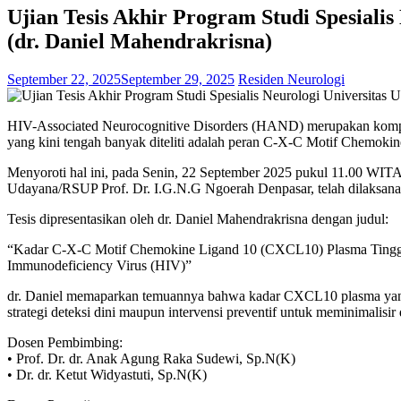
Ujian Tesis Akhir Program Studi Spesialis
(dr. Daniel Mahendrakrisna)
September 22, 2025
September 29, 2025
Residen Neurologi
HIV-Associated Neurocognitive Disorders (HAND) merupakan komplika
yang kini tengah banyak diteliti adalah peran C-X-C Motif Chemoki
Menyoroti hal ini, pada Senin, 22 September 2025 pukul 11.00 WITA
Udayana/RSUP Prof. Dr. I.G.N.G Ngoerah Denpasar, telah dilaksanak
Tesis dipresentasikan oleh dr. Daniel Mahendrakrisna dengan judul:
“Kadar C-X-C Motif Chemokine Ligand 10 (CXCL10) Plasma Tinggi 
Immunodeficiency Virus (HIV)”
dr. Daniel memaparkan temuannya bahwa kadar CXCL10 plasma yang ti
strategi deteksi dini maupun intervensi preventif untuk meminimalisi
Dosen Pembimbing:
•⁠ ⁠Prof. Dr. dr. Anak Agung Raka Sudewi, Sp.N(K)
•⁠ ⁠Dr. dr. Ketut Widyastuti, Sp.N(K)