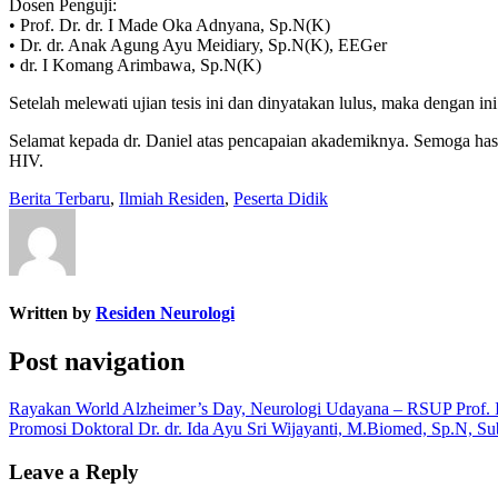
Dosen Penguji:
•⁠ ⁠Prof. Dr. dr. I Made Oka Adnyana, Sp.N(K)
•⁠ ⁠Dr. dr. Anak Agung Ayu Meidiary, Sp.N(K), EEGer
•⁠ ⁠dr. I Komang Arimbawa, Sp.N(K)
Setelah melewati ujian tesis ini dan dinyatakan lulus, maka dengan
Selamat kepada dr. Daniel atas pencapaian akademiknya. Semoga hasi
HIV.
Berita Terbaru
,
Ilmiah Residen
,
Peserta Didik
Written by
Residen Neurologi
Post navigation
Rayakan World Alzheimer’s Day, Neurologi Udayana – RSUP Prof. I
Promosi Doktoral Dr. dr. Ida Ayu Sri Wijayanti, M.Biomed, Sp.N, 
Leave a Reply