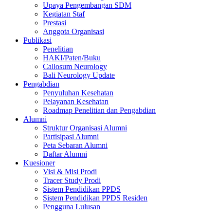
Upaya Pengembangan SDM
Kegiatan Staf
Prestasi
Anggota Organisasi
Publikasi
Penelitian
HAKI/Paten/Buku
Callosum Neurology
Bali Neurology Update
Pengabdian
Penyuluhan Kesehatan
Pelayanan Kesehatan
Roadmap Penelitian dan Pengabdian
Alumni
Struktur Organisasi Alumni
Partisipasi Alumni
Peta Sebaran Alumni
Daftar Alumni
Kuesioner
Visi & Misi Prodi
Tracer Study Prodi
Sistem Pendidikan PPDS
Sistem Pendidikan PPDS Residen
Pengguna Lulusan