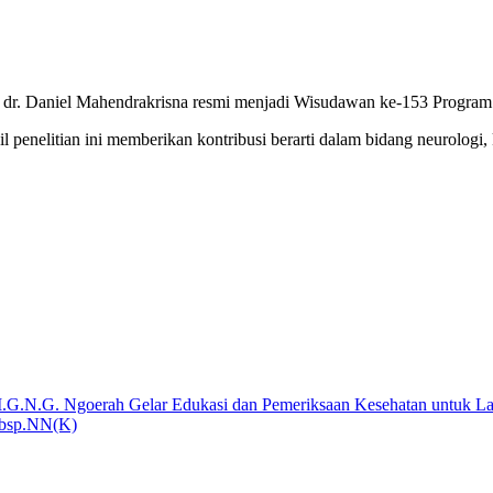
 ini dr. Daniel Mahendrakrisna resmi menjadi Wisudawan ke-153 Program
l penelitian ini memberikan kontribusi berarti dalam bidang neurolog
.G.N.G. Ngoerah Gelar Edukasi dan Pemeriksaan Kesehatan untuk La
Subsp.NN(K)