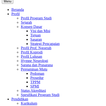
Menu
Beranda
Profil
Profil Program Studi
Sejarah
Konsep Dasar
Visi dan Misi
Tujuan
Sasaran
Strategi Pencapaian
Profil Prof. Ngoerah
Profil Koprodi
Profil Lulusan
Hymne Neurologi
Sarana dan Prasarana
Penjaminan Mutu
Pedoman
Prosedur
TPPM
SPMI
Status Akreditasi
Spesifikasi Program Studi
Pendidikan
Kurikulum