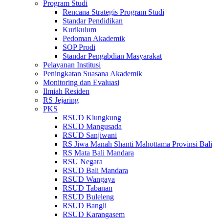
Program Studi
Rencana Strategis Program Studi
Standar Pendidikan
Kurikulum
Pedoman Akademik
SOP Prodi
Standar Pengabdian Masyarakat
Pelayanan Institusi
Peningkatan Suasana Akademik
Monitoring dan Evaluasi
Ilmiah Residen
RS Jejaring
PKS
RSUD Klungkung
RSUD Mangusada
RSUD Sanjiwani
RS Jiwa Manah Shanti Mahottama Provinsi Bali
RS Mata Bali Mandara
RSU Negara
RSUD Bali Mandara
RSUD Wangaya
RSUD Tabanan
RSUD Buleleng
RSUD Bangli
RSUD Karangasem