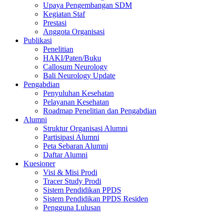
Upaya Pengembangan SDM
Kegiatan Staf
Prestasi
Anggota Organisasi
Publikasi
Penelitian
HAKI/Paten/Buku
Callosum Neurology
Bali Neurology Update
Pengabdian
Penyuluhan Kesehatan
Pelayanan Kesehatan
Roadmap Penelitian dan Pengabdian
Alumni
Struktur Organisasi Alumni
Partisipasi Alumni
Peta Sebaran Alumni
Daftar Alumni
Kuesioner
Visi & Misi Prodi
Tracer Study Prodi
Sistem Pendidikan PPDS
Sistem Pendidikan PPDS Residen
Pengguna Lulusan