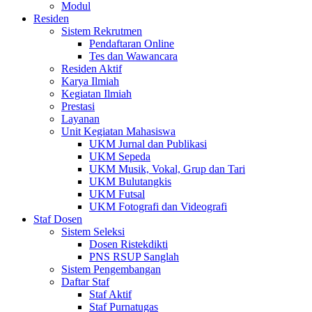
Modul
Residen
Sistem Rekrutmen
Pendaftaran Online
Tes dan Wawancara
Residen Aktif
Karya Ilmiah
Kegiatan Ilmiah
Prestasi
Layanan
Unit Kegiatan Mahasiswa
UKM Jurnal dan Publikasi
UKM Sepeda
UKM Musik, Vokal, Grup dan Tari
UKM Bulutangkis
UKM Futsal
UKM Fotografi dan Videografi
Staf Dosen
Sistem Seleksi
Dosen Ristekdikti
PNS RSUP Sanglah
Sistem Pengembangan
Daftar Staf
Staf Aktif
Staf Purnatugas