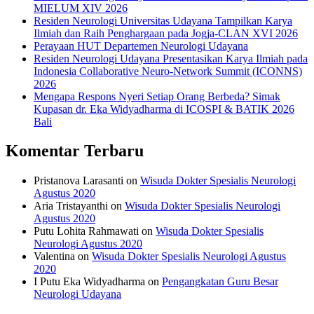
MIELUM XIV 2026
Residen Neurologi Universitas Udayana Tampilkan Karya
Ilmiah dan Raih Penghargaan pada Jogja-CLAN XVI 2026
Perayaan HUT Departemen Neurologi Udayana
Residen Neurologi Udayana Presentasikan Karya Ilmiah pada
Indonesia Collaborative Neuro-Network Summit (ICONNS)
2026
Mengapa Respons Nyeri Setiap Orang Berbeda? Simak
Kupasan dr. Eka Widyadharma di ICOSPI & BATIK 2026
Bali
Komentar Terbaru
Pristanova Larasanti
on
Wisuda Dokter Spesialis Neurologi
Agustus 2020
Aria Tristayanthi
on
Wisuda Dokter Spesialis Neurologi
Agustus 2020
Putu Lohita Rahmawati
on
Wisuda Dokter Spesialis
Neurologi Agustus 2020
Valentina
on
Wisuda Dokter Spesialis Neurologi Agustus
2020
I Putu Eka Widyadharma
on
Pengangkatan Guru Besar
Neurologi Udayana