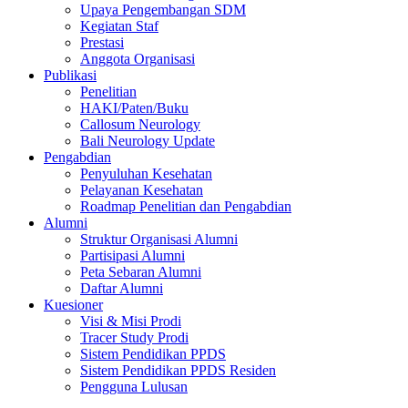
Upaya Pengembangan SDM
Kegiatan Staf
Prestasi
Anggota Organisasi
Publikasi
Penelitian
HAKI/Paten/Buku
Callosum Neurology
Bali Neurology Update
Pengabdian
Penyuluhan Kesehatan
Pelayanan Kesehatan
Roadmap Penelitian dan Pengabdian
Alumni
Struktur Organisasi Alumni
Partisipasi Alumni
Peta Sebaran Alumni
Daftar Alumni
Kuesioner
Visi & Misi Prodi
Tracer Study Prodi
Sistem Pendidikan PPDS
Sistem Pendidikan PPDS Residen
Pengguna Lulusan