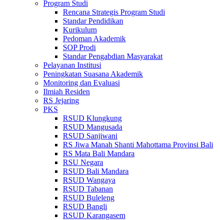
Program Studi
Rencana Strategis Program Studi
Standar Pendidikan
Kurikulum
Pedoman Akademik
SOP Prodi
Standar Pengabdian Masyarakat
Pelayanan Institusi
Peningkatan Suasana Akademik
Monitoring dan Evaluasi
Ilmiah Residen
RS Jejaring
PKS
RSUD Klungkung
RSUD Mangusada
RSUD Sanjiwani
RS Jiwa Manah Shanti Mahottama Provinsi Bali
RS Mata Bali Mandara
RSU Negara
RSUD Bali Mandara
RSUD Wangaya
RSUD Tabanan
RSUD Buleleng
RSUD Bangli
RSUD Karangasem