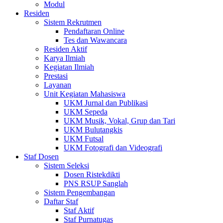
Modul
Residen
Sistem Rekrutmen
Pendaftaran Online
Tes dan Wawancara
Residen Aktif
Karya Ilmiah
Kegiatan Ilmiah
Prestasi
Layanan
Unit Kegiatan Mahasiswa
UKM Jurnal dan Publikasi
UKM Sepeda
UKM Musik, Vokal, Grup dan Tari
UKM Bulutangkis
UKM Futsal
UKM Fotografi dan Videografi
Staf Dosen
Sistem Seleksi
Dosen Ristekdikti
PNS RSUP Sanglah
Sistem Pengembangan
Daftar Staf
Staf Aktif
Staf Purnatugas