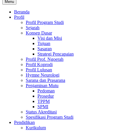
Menu
Beranda
Profil
Profil Program Studi
Sejarah
Konsep Dasar
Visi dan Misi
Tujuan
Sasaran
Strategi Pencapaian
Profil Prof. Ngoerah
Profil Koprodi
Profil Lulusan
Hymne Neurologi
Sarana dan Prasarana
Penjaminan Mutu
Pedoman
Prosedur
TPPM
SPMI
Status Akreditasi
Spesifikasi Program Studi
Pendidikan
Kurikulum