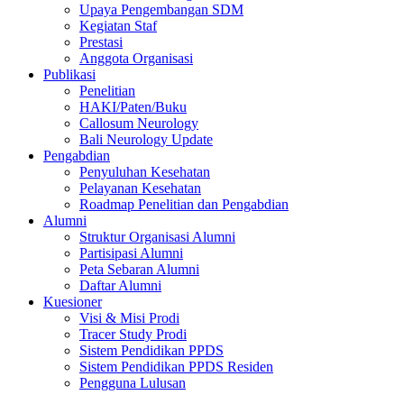
Upaya Pengembangan SDM
Kegiatan Staf
Prestasi
Anggota Organisasi
Publikasi
Penelitian
HAKI/Paten/Buku
Callosum Neurology
Bali Neurology Update
Pengabdian
Penyuluhan Kesehatan
Pelayanan Kesehatan
Roadmap Penelitian dan Pengabdian
Alumni
Struktur Organisasi Alumni
Partisipasi Alumni
Peta Sebaran Alumni
Daftar Alumni
Kuesioner
Visi & Misi Prodi
Tracer Study Prodi
Sistem Pendidikan PPDS
Sistem Pendidikan PPDS Residen
Pengguna Lulusan