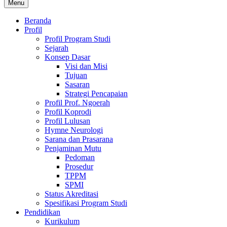
Menu
Beranda
Profil
Profil Program Studi
Sejarah
Konsep Dasar
Visi dan Misi
Tujuan
Sasaran
Strategi Pencapaian
Profil Prof. Ngoerah
Profil Koprodi
Profil Lulusan
Hymne Neurologi
Sarana dan Prasarana
Penjaminan Mutu
Pedoman
Prosedur
TPPM
SPMI
Status Akreditasi
Spesifikasi Program Studi
Pendidikan
Kurikulum