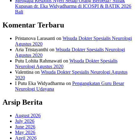
Mengapa Respons Nyeri Setiap Orang Berbeda? Simak
Kupasan dr. Eka Widyadharma di ICOSPI & BATIK 2026
Bali
Komentar Terbaru
Pristanova Larasanti
on
Wisuda Dokter Spesialis Neurologi
Agustus 2020
Aria Tristayanthi
on
Wisuda Dokter Spesialis Neurologi
Agustus 2020
Putu Lohita Rahmawati
on
Wisuda Dokter Spesialis
Neurologi Agustus 2020
Valentina
on
Wisuda Dokter Spesialis Neurologi Agustus
2020
I Putu Eka Widyadharma
on
Pengangkatan Guru Besar
Neurologi Udayana
Arsip Berita
August 2026
July 2026
June 2026
May 2026
April 2026