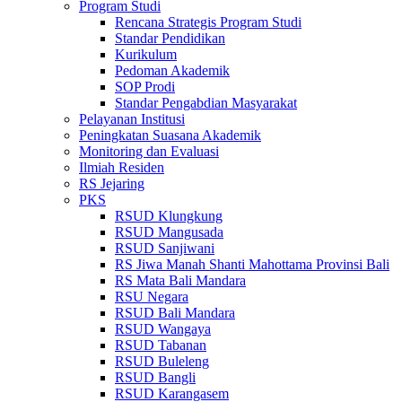
Program Studi
Rencana Strategis Program Studi
Standar Pendidikan
Kurikulum
Pedoman Akademik
SOP Prodi
Standar Pengabdian Masyarakat
Pelayanan Institusi
Peningkatan Suasana Akademik
Monitoring dan Evaluasi
Ilmiah Residen
RS Jejaring
PKS
RSUD Klungkung
RSUD Mangusada
RSUD Sanjiwani
RS Jiwa Manah Shanti Mahottama Provinsi Bali
RS Mata Bali Mandara
RSU Negara
RSUD Bali Mandara
RSUD Wangaya
RSUD Tabanan
RSUD Buleleng
RSUD Bangli
RSUD Karangasem