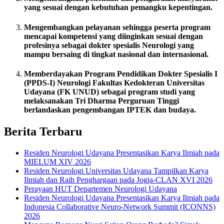
yang sesuai dengan kebutuhan pemangku kepentingan.
Mengembangkan pelayanan sehingga peserta program
mencapai kompetensi yang diinginkan sesuai dengan
profesinya sebagai dokter spesialis Neurologi yang
mampu bersaing di tingkat nasional dan internasional.
Memberdayakan Program Pendidikan Dokter Spesialis I
(PPDS-I) Neurologi Fakultas Kedokteran Universitas
Udayana (FK UNUD) sebagai program studi yang
melaksanakan Tri Dharma Perguruan Tinggi
berlandaskan pengembangan IPTEK dan budaya.
Berita Terbaru
Residen Neurologi Udayana Presentasikan Karya Ilmiah pada
MIELUM XIV 2026
Residen Neurologi Universitas Udayana Tampilkan Karya
Ilmiah dan Raih Penghargaan pada Jogja-CLAN XVI 2026
Perayaan HUT Departemen Neurologi Udayana
Residen Neurologi Udayana Presentasikan Karya Ilmiah pada
Indonesia Collaborative Neuro-Network Summit (ICONNS)
2026