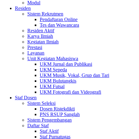
Modul
Residen
Sistem Rekrutmen
Pendaftaran Online
Tes dan Wawancara
Residen Aktif
Karya Ilmiah
Kegiatan Ilmiah
Prestasi
Layanan
Unit Kegiatan Mahasiswa
UKM Jurnal dan Publikasi
UKM Sepeda
UKM Musik, Vokal, Grup dan Tari
UKM Bulutangkis
UKM Futsal
UKM Fotografi dan Videografi
Staf Dosen
Sistem Seleksi
Dosen Ristekdikti
PNS RSUP Sanglah
Sistem Pengembangan
Daftar Staf
Staf Aktif
Staf Purnatugas