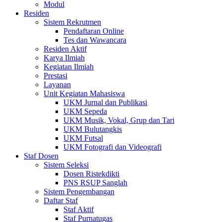
Modul
Residen
Sistem Rekrutmen
Pendaftaran Online
Tes dan Wawancara
Residen Aktif
Karya Ilmiah
Kegiatan Ilmiah
Prestasi
Layanan
Unit Kegiatan Mahasiswa
UKM Jurnal dan Publikasi
UKM Sepeda
UKM Musik, Vokal, Grup dan Tari
UKM Bulutangkis
UKM Futsal
UKM Fotografi dan Videografi
Staf Dosen
Sistem Seleksi
Dosen Ristekdikti
PNS RSUP Sanglah
Sistem Pengembangan
Daftar Staf
Staf Aktif
Staf Purnatugas