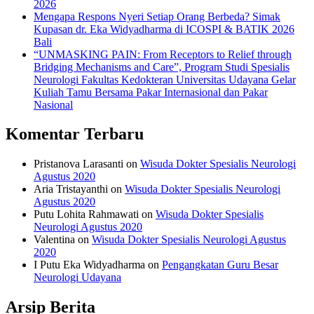
2026
Mengapa Respons Nyeri Setiap Orang Berbeda? Simak
Kupasan dr. Eka Widyadharma di ICOSPI & BATIK 2026
Bali
“UNMASKING PAIN: From Receptors to Relief through
Bridging Mechanisms and Care”, Program Studi Spesialis
Neurologi Fakultas Kedokteran Universitas Udayana Gelar
Kuliah Tamu Bersama Pakar Internasional dan Pakar
Nasional
Komentar Terbaru
Pristanova Larasanti
on
Wisuda Dokter Spesialis Neurologi
Agustus 2020
Aria Tristayanthi
on
Wisuda Dokter Spesialis Neurologi
Agustus 2020
Putu Lohita Rahmawati
on
Wisuda Dokter Spesialis
Neurologi Agustus 2020
Valentina
on
Wisuda Dokter Spesialis Neurologi Agustus
2020
I Putu Eka Widyadharma
on
Pengangkatan Guru Besar
Neurologi Udayana
Arsip Berita