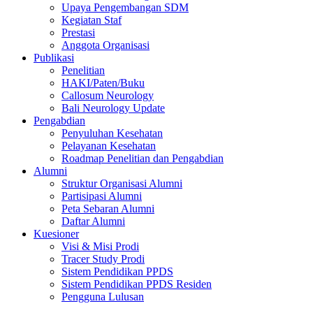
Upaya Pengembangan SDM
Kegiatan Staf
Prestasi
Anggota Organisasi
Publikasi
Penelitian
HAKI/Paten/Buku
Callosum Neurology
Bali Neurology Update
Pengabdian
Penyuluhan Kesehatan
Pelayanan Kesehatan
Roadmap Penelitian dan Pengabdian
Alumni
Struktur Organisasi Alumni
Partisipasi Alumni
Peta Sebaran Alumni
Daftar Alumni
Kuesioner
Visi & Misi Prodi
Tracer Study Prodi
Sistem Pendidikan PPDS
Sistem Pendidikan PPDS Residen
Pengguna Lulusan