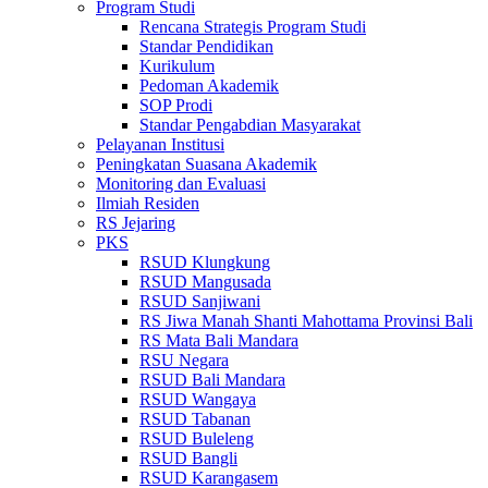
Program Studi
Rencana Strategis Program Studi
Standar Pendidikan
Kurikulum
Pedoman Akademik
SOP Prodi
Standar Pengabdian Masyarakat
Pelayanan Institusi
Peningkatan Suasana Akademik
Monitoring dan Evaluasi
Ilmiah Residen
RS Jejaring
PKS
RSUD Klungkung
RSUD Mangusada
RSUD Sanjiwani
RS Jiwa Manah Shanti Mahottama Provinsi Bali
RS Mata Bali Mandara
RSU Negara
RSUD Bali Mandara
RSUD Wangaya
RSUD Tabanan
RSUD Buleleng
RSUD Bangli
RSUD Karangasem