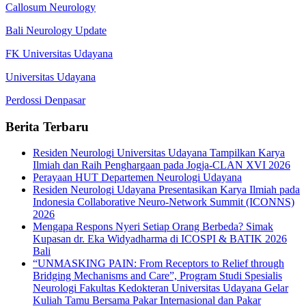
Callosum Neurology
Bali Neurology Update
FK Universitas Udayana
Universitas Udayana
Perdossi Denpasar
Berita Terbaru
Residen Neurologi Universitas Udayana Tampilkan Karya
Ilmiah dan Raih Penghargaan pada Jogja-CLAN XVI 2026
Perayaan HUT Departemen Neurologi Udayana
Residen Neurologi Udayana Presentasikan Karya Ilmiah pada
Indonesia Collaborative Neuro-Network Summit (ICONNS)
2026
Mengapa Respons Nyeri Setiap Orang Berbeda? Simak
Kupasan dr. Eka Widyadharma di ICOSPI & BATIK 2026
Bali
“UNMASKING PAIN: From Receptors to Relief through
Bridging Mechanisms and Care”, Program Studi Spesialis
Neurologi Fakultas Kedokteran Universitas Udayana Gelar
Kuliah Tamu Bersama Pakar Internasional dan Pakar