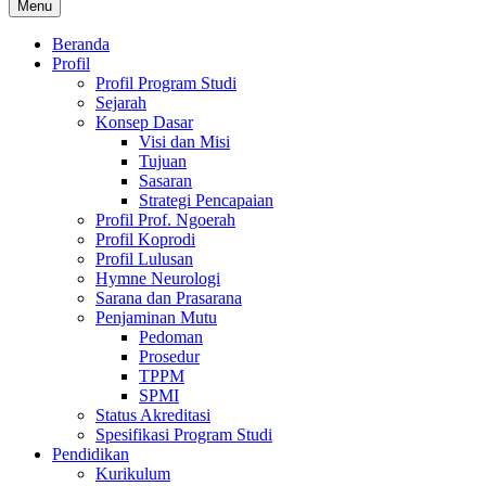
Menu
Beranda
Profil
Profil Program Studi
Sejarah
Konsep Dasar
Visi dan Misi
Tujuan
Sasaran
Strategi Pencapaian
Profil Prof. Ngoerah
Profil Koprodi
Profil Lulusan
Hymne Neurologi
Sarana dan Prasarana
Penjaminan Mutu
Pedoman
Prosedur
TPPM
SPMI
Status Akreditasi
Spesifikasi Program Studi
Pendidikan
Kurikulum