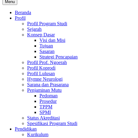
Menu
Beranda
Profil
Profil Program Studi
Sejarah
Konsep Dasar
Visi dan Misi
Tujuan
Sasaran
Strategi Pencapaian
Profil Prof. Ngoerah
Profil Koprodi
Profil Lulusan
Hymne Neurologi
Sarana dan Prasarana
Penjaminan Mutu
Pedoman
Prosedur
TPPM
SPMI
Status Akreditasi
Spesifikasi Program Studi
Pendidikan
Kurikulum