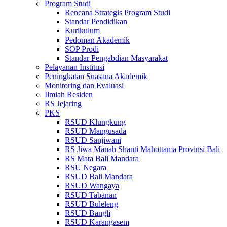
Program Studi
Rencana Strategis Program Studi
Standar Pendidikan
Kurikulum
Pedoman Akademik
SOP Prodi
Standar Pengabdian Masyarakat
Pelayanan Institusi
Peningkatan Suasana Akademik
Monitoring dan Evaluasi
Ilmiah Residen
RS Jejaring
PKS
RSUD Klungkung
RSUD Mangusada
RSUD Sanjiwani
RS Jiwa Manah Shanti Mahottama Provinsi Bali
RS Mata Bali Mandara
RSU Negara
RSUD Bali Mandara
RSUD Wangaya
RSUD Tabanan
RSUD Buleleng
RSUD Bangli
RSUD Karangasem