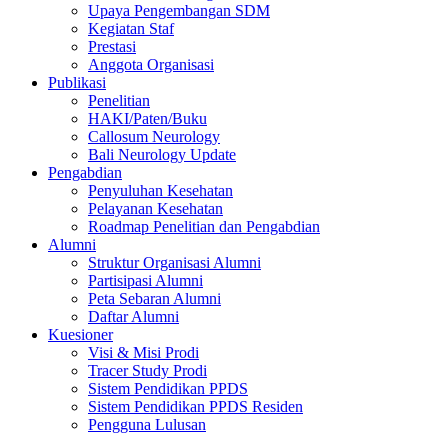
Upaya Pengembangan SDM
Kegiatan Staf
Prestasi
Anggota Organisasi
Publikasi
Penelitian
HAKI/Paten/Buku
Callosum Neurology
Bali Neurology Update
Pengabdian
Penyuluhan Kesehatan
Pelayanan Kesehatan
Roadmap Penelitian dan Pengabdian
Alumni
Struktur Organisasi Alumni
Partisipasi Alumni
Peta Sebaran Alumni
Daftar Alumni
Kuesioner
Visi & Misi Prodi
Tracer Study Prodi
Sistem Pendidikan PPDS
Sistem Pendidikan PPDS Residen
Pengguna Lulusan