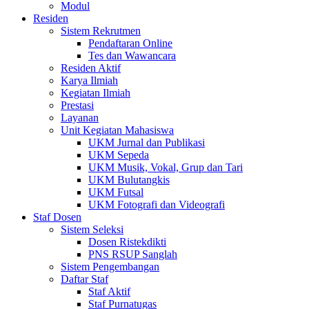
Modul
Residen
Sistem Rekrutmen
Pendaftaran Online
Tes dan Wawancara
Residen Aktif
Karya Ilmiah
Kegiatan Ilmiah
Prestasi
Layanan
Unit Kegiatan Mahasiswa
UKM Jurnal dan Publikasi
UKM Sepeda
UKM Musik, Vokal, Grup dan Tari
UKM Bulutangkis
UKM Futsal
UKM Fotografi dan Videografi
Staf Dosen
Sistem Seleksi
Dosen Ristekdikti
PNS RSUP Sanglah
Sistem Pengembangan
Daftar Staf
Staf Aktif
Staf Purnatugas