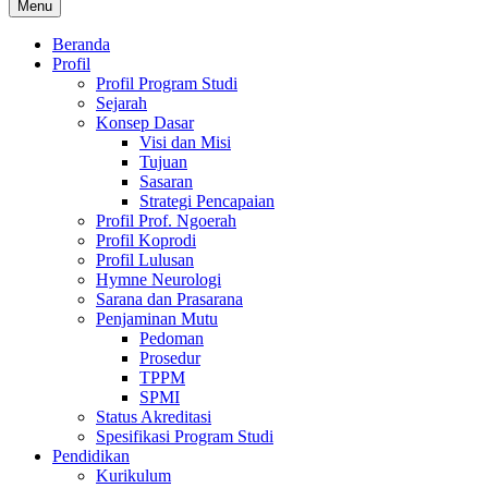
Menu
Beranda
Profil
Profil Program Studi
Sejarah
Konsep Dasar
Visi dan Misi
Tujuan
Sasaran
Strategi Pencapaian
Profil Prof. Ngoerah
Profil Koprodi
Profil Lulusan
Hymne Neurologi
Sarana dan Prasarana
Penjaminan Mutu
Pedoman
Prosedur
TPPM
SPMI
Status Akreditasi
Spesifikasi Program Studi
Pendidikan
Kurikulum