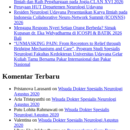
Ilmiah dan Raih Penghargaan pada Jogja-CLAN XVI 2026
Perayaan HUT Departemen Neurologi Udayana
Residen Neurologi Udayana Presentasikan Karya Ilmiah pada
Indonesia Collaborative Neuro-Network Summit (ICONNS)
2026
Mengapa Respons Nyeri Setiap Orang Berbeda? Simak
Kupasan dr. Eka Widyadharma di ICOSPI & BATIK 2026
Bali
“UNMASKING PAIN: From Receptors to Relief through
Bridging Mechanisms and Care”, Program Studi Spesialis
Neurologi Fakultas Kedokteran Universitas Udayana Gelar
Kuliah Tamu Bersama Pakar Internasional dan Pakar
Nasional
Komentar Terbaru
Pristanova Larasanti
on
Wisuda Dokter Spesialis Neurologi
Agustus 2020
Aria Tristayanthi
on
Wisuda Dokter Spesialis Neurologi
Agustus 2020
Putu Lohita Rahmawati
on
Wisuda Dokter Spesialis
Neurologi Agustus 2020
Valentina
on
Wisuda Dokter Spesialis Neurologi Agustus
2020