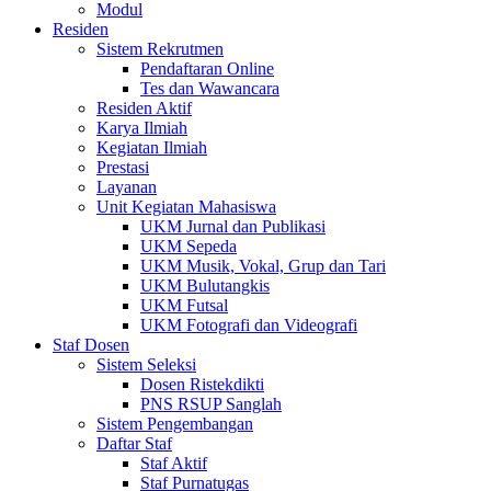
Modul
Residen
Sistem Rekrutmen
Pendaftaran Online
Tes dan Wawancara
Residen Aktif
Karya Ilmiah
Kegiatan Ilmiah
Prestasi
Layanan
Unit Kegiatan Mahasiswa
UKM Jurnal dan Publikasi
UKM Sepeda
UKM Musik, Vokal, Grup dan Tari
UKM Bulutangkis
UKM Futsal
UKM Fotografi dan Videografi
Staf Dosen
Sistem Seleksi
Dosen Ristekdikti
PNS RSUP Sanglah
Sistem Pengembangan
Daftar Staf
Staf Aktif
Staf Purnatugas