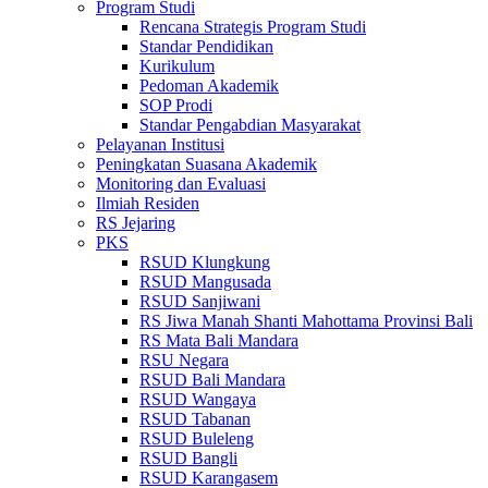
Program Studi
Rencana Strategis Program Studi
Standar Pendidikan
Kurikulum
Pedoman Akademik
SOP Prodi
Standar Pengabdian Masyarakat
Pelayanan Institusi
Peningkatan Suasana Akademik
Monitoring dan Evaluasi
Ilmiah Residen
RS Jejaring
PKS
RSUD Klungkung
RSUD Mangusada
RSUD Sanjiwani
RS Jiwa Manah Shanti Mahottama Provinsi Bali
RS Mata Bali Mandara
RSU Negara
RSUD Bali Mandara
RSUD Wangaya
RSUD Tabanan
RSUD Buleleng
RSUD Bangli
RSUD Karangasem