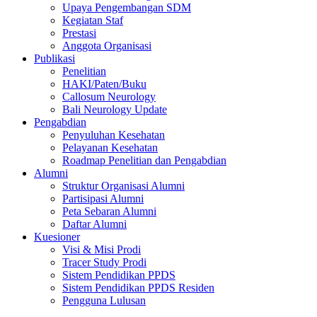
Upaya Pengembangan SDM
Kegiatan Staf
Prestasi
Anggota Organisasi
Publikasi
Penelitian
HAKI/Paten/Buku
Callosum Neurology
Bali Neurology Update
Pengabdian
Penyuluhan Kesehatan
Pelayanan Kesehatan
Roadmap Penelitian dan Pengabdian
Alumni
Struktur Organisasi Alumni
Partisipasi Alumni
Peta Sebaran Alumni
Daftar Alumni
Kuesioner
Visi & Misi Prodi
Tracer Study Prodi
Sistem Pendidikan PPDS
Sistem Pendidikan PPDS Residen
Pengguna Lulusan