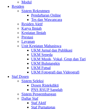
Modul
Residen
Sistem Rekrutmen
Pendaftaran Online
Tes dan Wawancara
Residen Aktif
Karya Ilmiah
Kegiatan Ilmiah
Prestasi
Layanan
Unit Kegiatan Mahasiswa
UKM Jurnal dan Publikasi
UKM Sepeda
UKM Musik, Vokal, Grup dan Tari
UKM Bulutangkis
UKM Futsal
UKM Fotografi dan Videografi
Staf Dosen
Sistem Seleksi
Dosen Ristekdikti
PNS RSUP Sanglah
Sistem Pengembangan
Daftar Staf
Staf Aktif
Staf Purnatugas