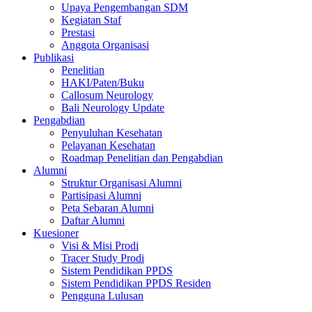
Upaya Pengembangan SDM
Kegiatan Staf
Prestasi
Anggota Organisasi
Publikasi
Penelitian
HAKI/Paten/Buku
Callosum Neurology
Bali Neurology Update
Pengabdian
Penyuluhan Kesehatan
Pelayanan Kesehatan
Roadmap Penelitian dan Pengabdian
Alumni
Struktur Organisasi Alumni
Partisipasi Alumni
Peta Sebaran Alumni
Daftar Alumni
Kuesioner
Visi & Misi Prodi
Tracer Study Prodi
Sistem Pendidikan PPDS
Sistem Pendidikan PPDS Residen
Pengguna Lulusan