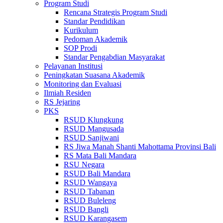
Program Studi
Rencana Strategis Program Studi
Standar Pendidikan
Kurikulum
Pedoman Akademik
SOP Prodi
Standar Pengabdian Masyarakat
Pelayanan Institusi
Peningkatan Suasana Akademik
Monitoring dan Evaluasi
Ilmiah Residen
RS Jejaring
PKS
RSUD Klungkung
RSUD Mangusada
RSUD Sanjiwani
RS Jiwa Manah Shanti Mahottama Provinsi Bali
RS Mata Bali Mandara
RSU Negara
RSUD Bali Mandara
RSUD Wangaya
RSUD Tabanan
RSUD Buleleng
RSUD Bangli
RSUD Karangasem