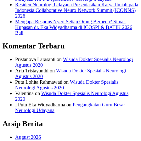
Residen Neurologi Udayana Presentasikan Karya Ilmiah pada
Indonesia Collaborative Neuro-Network Summit (ICONNS)
2026
Mengapa Respons Nyeri Setiap Orang Berbeda? Simak
Kupasan dr. Eka Widyadharma di ICOSPI & BATIK 2026
Bali
Komentar Terbaru
Pristanova Larasanti
on
Wisuda Dokter Spesialis Neurologi
Agustus 2020
Aria Tristayanthi
on
Wisuda Dokter Spesialis Neurologi
Agustus 2020
Putu Lohita Rahmawati
on
Wisuda Dokter Spesialis
Neurologi Agustus 2020
Valentina
on
Wisuda Dokter Spesialis Neurologi Agustus
2020
I Putu Eka Widyadharma
on
Pengangkatan Guru Besar
Neurologi Udayana
Arsip Berita
August 2026