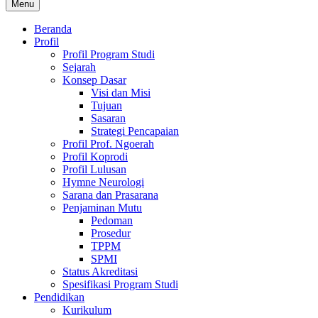
Menu
Beranda
Profil
Profil Program Studi
Sejarah
Konsep Dasar
Visi dan Misi
Tujuan
Sasaran
Strategi Pencapaian
Profil Prof. Ngoerah
Profil Koprodi
Profil Lulusan
Hymne Neurologi
Sarana dan Prasarana
Penjaminan Mutu
Pedoman
Prosedur
TPPM
SPMI
Status Akreditasi
Spesifikasi Program Studi
Pendidikan
Kurikulum