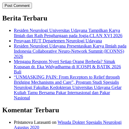
Berita Terbaru
Residen Neurologi Universitas Udayana Tampilkan Karya
Ilmiah dan Raih Penghargaan pada Jogja-CLAN XVI 2026
Perayaan HUT Departemen Neurologi Udayana
Residen Neurologi Udayana Presentasikan Karya Ilmiah pada
Indonesia Collaborative Neuro-Network Summit (ICONNS)
2026
Mengapa Respons Nyeri Setiap Orang Berbeda? Simak
Kupasan dr. Eka Widyadharma di ICOSPI & BATIK 2026
Bali
“UNMASKING PAIN: From Receptors to Relief through
Bridging Mechanisms and Care”, Program Studi Spesialis
Neurologi Fakultas Kedokteran Universitas Udayana Gelar
Kuliah Tamu Bersama Pakar Internasional dan Pakar
Nasional
Komentar Terbaru
Pristanova Larasanti
on
Wisuda Dokter Spesialis Neurologi
Agustus 2020