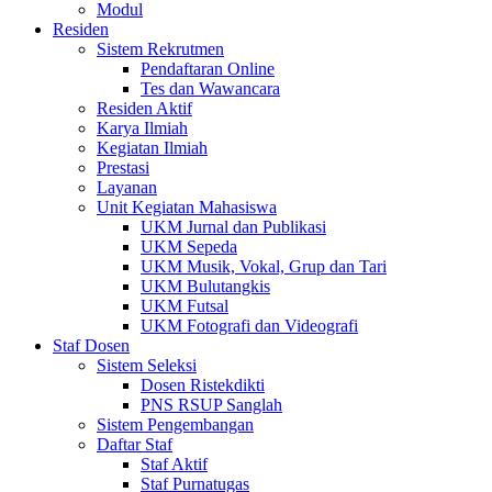
Modul
Residen
Sistem Rekrutmen
Pendaftaran Online
Tes dan Wawancara
Residen Aktif
Karya Ilmiah
Kegiatan Ilmiah
Prestasi
Layanan
Unit Kegiatan Mahasiswa
UKM Jurnal dan Publikasi
UKM Sepeda
UKM Musik, Vokal, Grup dan Tari
UKM Bulutangkis
UKM Futsal
UKM Fotografi dan Videografi
Staf Dosen
Sistem Seleksi
Dosen Ristekdikti
PNS RSUP Sanglah
Sistem Pengembangan
Daftar Staf
Staf Aktif
Staf Purnatugas