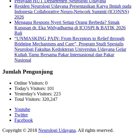
Perayaan HUT Departemen Neurologi Udayana
Residen Neurologi Udayana Presentasikan Karya Ilmiah pada
Indonesia Collaborative Neuro-Network Summit (ICONNS)
2026
Mengapa Respons Nyeri Setiap Orang Berbeda? Simak
Kupasan dr. Eka Widyadharma di ICOSPI & BATIK 2026
Bali
“UNMASKING PAIN: From Receptors to Relief through
Bridging Mechanisms and Care”, Program Studi Spesialis
Neurologi Fakultas Kedokteran Universitas Udayana Gelar
Kuliah Tamu Bersama Pakar Internasional dan Pakar
Nasional
Jumlah Pengunjung
Online Visitors:
0
Today's Visitors:
101
Yesterday's Visitors:
223
Total Visitors:
320,247
Youtube
Twitter
Facebook
Copyright © 2018
Neurologi Udayana
. All rights reserved.