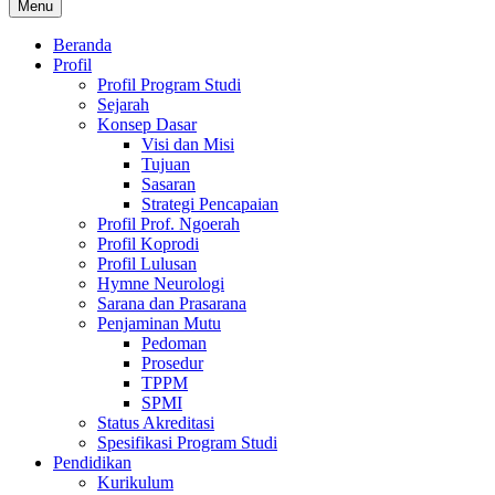
Menu
Beranda
Profil
Profil Program Studi
Sejarah
Konsep Dasar
Visi dan Misi
Tujuan
Sasaran
Strategi Pencapaian
Profil Prof. Ngoerah
Profil Koprodi
Profil Lulusan
Hymne Neurologi
Sarana dan Prasarana
Penjaminan Mutu
Pedoman
Prosedur
TPPM
SPMI
Status Akreditasi
Spesifikasi Program Studi
Pendidikan
Kurikulum