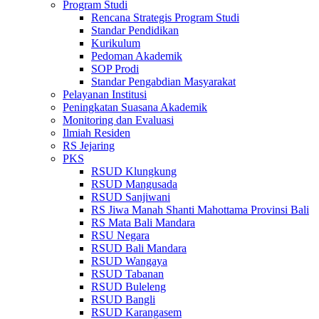
Program Studi
Rencana Strategis Program Studi
Standar Pendidikan
Kurikulum
Pedoman Akademik
SOP Prodi
Standar Pengabdian Masyarakat
Pelayanan Institusi
Peningkatan Suasana Akademik
Monitoring dan Evaluasi
Ilmiah Residen
RS Jejaring
PKS
RSUD Klungkung
RSUD Mangusada
RSUD Sanjiwani
RS Jiwa Manah Shanti Mahottama Provinsi Bali
RS Mata Bali Mandara
RSU Negara
RSUD Bali Mandara
RSUD Wangaya
RSUD Tabanan
RSUD Buleleng
RSUD Bangli
RSUD Karangasem