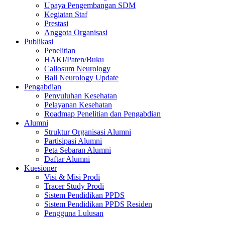
Upaya Pengembangan SDM
Kegiatan Staf
Prestasi
Anggota Organisasi
Publikasi
Penelitian
HAKI/Paten/Buku
Callosum Neurology
Bali Neurology Update
Pengabdian
Penyuluhan Kesehatan
Pelayanan Kesehatan
Roadmap Penelitian dan Pengabdian
Alumni
Struktur Organisasi Alumni
Partisipasi Alumni
Peta Sebaran Alumni
Daftar Alumni
Kuesioner
Visi & Misi Prodi
Tracer Study Prodi
Sistem Pendidikan PPDS
Sistem Pendidikan PPDS Residen
Pengguna Lulusan