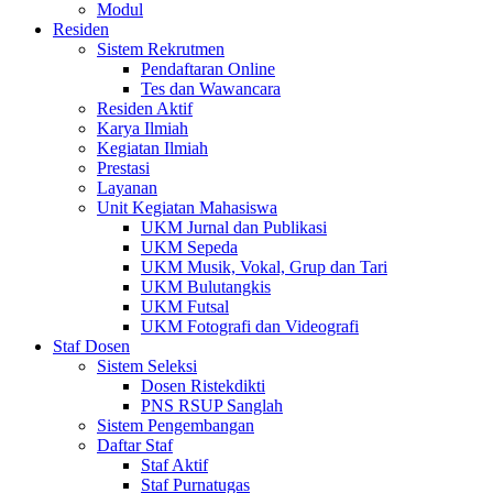
Modul
Residen
Sistem Rekrutmen
Pendaftaran Online
Tes dan Wawancara
Residen Aktif
Karya Ilmiah
Kegiatan Ilmiah
Prestasi
Layanan
Unit Kegiatan Mahasiswa
UKM Jurnal dan Publikasi
UKM Sepeda
UKM Musik, Vokal, Grup dan Tari
UKM Bulutangkis
UKM Futsal
UKM Fotografi dan Videografi
Staf Dosen
Sistem Seleksi
Dosen Ristekdikti
PNS RSUP Sanglah
Sistem Pengembangan
Daftar Staf
Staf Aktif
Staf Purnatugas