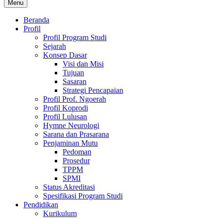
Menu
Beranda
Profil
Profil Program Studi
Sejarah
Konsep Dasar
Visi dan Misi
Tujuan
Sasaran
Strategi Pencapaian
Profil Prof. Ngoerah
Profil Koprodi
Profil Lulusan
Hymne Neurologi
Sarana dan Prasarana
Penjaminan Mutu
Pedoman
Prosedur
TPPM
SPMI
Status Akreditasi
Spesifikasi Program Studi
Pendidikan
Kurikulum