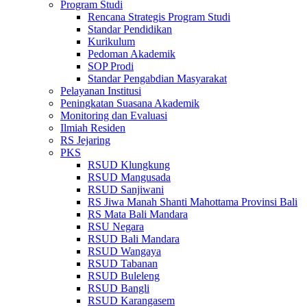
Program Studi
Rencana Strategis Program Studi
Standar Pendidikan
Kurikulum
Pedoman Akademik
SOP Prodi
Standar Pengabdian Masyarakat
Pelayanan Institusi
Peningkatan Suasana Akademik
Monitoring dan Evaluasi
Ilmiah Residen
RS Jejaring
PKS
RSUD Klungkung
RSUD Mangusada
RSUD Sanjiwani
RS Jiwa Manah Shanti Mahottama Provinsi Bali
RS Mata Bali Mandara
RSU Negara
RSUD Bali Mandara
RSUD Wangaya
RSUD Tabanan
RSUD Buleleng
RSUD Bangli
RSUD Karangasem