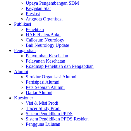
Upaya Pengembangan SDM
Kegiatan Staf
Prestasi
Anggota Organisasi
Publikasi
Penelitian
HAKI/Paten/Buku
Callosum Neurology
Bali Neurology Update
Pengabdian
Penyuluhan Kesehatan
Pelayanan Kesehatan
Roadmap Penelitian dan Pengabdian
Alumni
Struktur Organisasi Alumni
Partisipasi Alumni
Peta Sebaran Alumni
Daftar Alumni
Kuesioner
Visi & Misi Prodi
Tracer Study Prodi
Sistem Pendidikan PPDS
Sistem Pendidikan PPDS Residen
Pengguna Lulusan