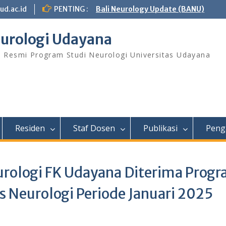
ud.ac.id
PENTING :
Bali Neurology Update (BANU)
urologi Udayana
s Resmi Program Studi Neurologi Universitas Udayana
Residen
Staf Dosen
Publikasi
Peng
eurologi FK Udayana Diterima Prog
s Neurologi Periode Januari 2025