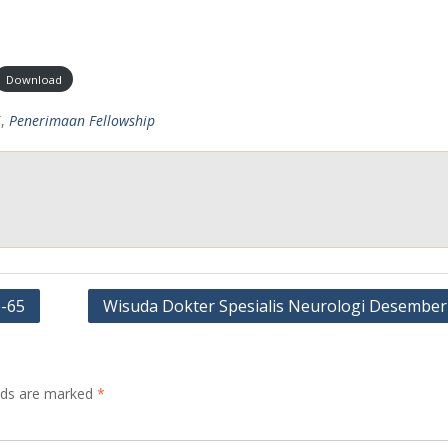
Download
i
,
Penerimaan Fellowship
e-65
Wisuda Dokter Spesialis Neurologi Desember
elds are marked
*