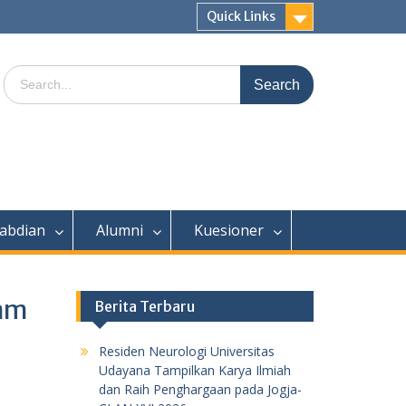
Quick Links
Search
for:
abdian
Alumni
Kuesioner
ram
Berita Terbaru
Residen Neurologi Universitas
Udayana Tampilkan Karya Ilmiah
dan Raih Penghargaan pada Jogja-