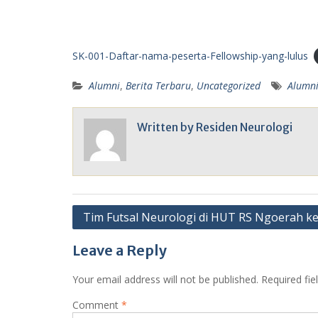
SK-001-Daftar-nama-peserta-Fellowship-yang-lulus
Alumni
,
Berita Terbaru
,
Uncategorized
Alumn
Written by
Residen Neurologi
Post
Tim Futsal Neurologi di HUT RS Ngoerah k
navigation
Leave a Reply
Your email address will not be published.
Required fi
Comment
*