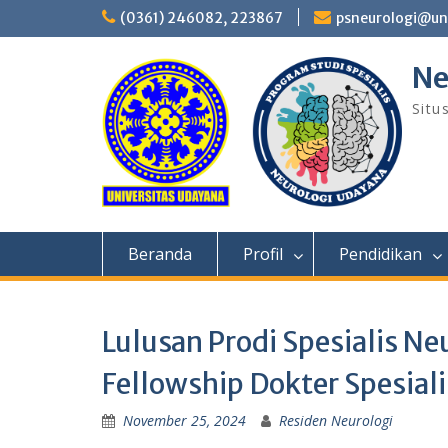
Skip
(0361) 246082, 223867
psneurologi@un
to
content
Ne
Situ
Beranda
Profil
Pendidikan
Lulusan Prodi Spesialis N
Fellowship Dokter Spesiali
November 25, 2024
Residen Neurologi