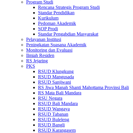
Program Studi
Rencana Strategis Program Studi
Standar Pendidikan
Kurikulum
Pedoman Akademik
SOP Prodi
Standar Pengabdian Masyarakat
Pelayanan Institusi
Peningkatan Suasana Akademik
Monitoring dan Evaluasi
Ilmiah Residen
RS Jejaring
PKS
RSUD Klungkung
RSUD Mangusada
RSUD Sanjiwani
RS Jiwa Manah Shanti Mahottama Provinsi Bali
RS Mata Bali Mandara
RSU Negara
RSUD Bali Mandara
RSUD Wangaya
RSUD Tabanan
RSUD Buleleng
RSUD Bangli
RSUD Karangasem