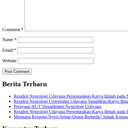
Comment
*
Name
*
Email
*
Website
Berita Terbaru
Residen Neurologi Udayana Presentasikan Karya Ilmiah pa
Residen Neurologi Universitas Udayana Tampilkan Karya Il
Perayaan HUT Departemen Neurologi Udayana
Residen Neurologi Udayana Presentasikan Karya Ilmiah pada
Mengapa Respons Nyeri Setiap Orang Berbeda? Simak Kupas