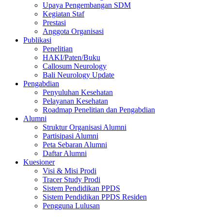
Upaya Pengembangan SDM
Kegiatan Staf
Prestasi
Anggota Organisasi
Publikasi
Penelitian
HAKI/Paten/Buku
Callosum Neurology
Bali Neurology Update
Pengabdian
Penyuluhan Kesehatan
Pelayanan Kesehatan
Roadmap Penelitian dan Pengabdian
Alumni
Struktur Organisasi Alumni
Partisipasi Alumni
Peta Sebaran Alumni
Daftar Alumni
Kuesioner
Visi & Misi Prodi
Tracer Study Prodi
Sistem Pendidikan PPDS
Sistem Pendidikan PPDS Residen
Pengguna Lulusan