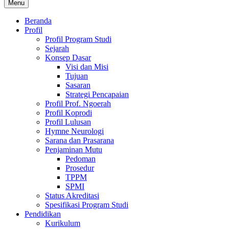
Menu
Beranda
Profil
Profil Program Studi
Sejarah
Konsep Dasar
Visi dan Misi
Tujuan
Sasaran
Strategi Pencapaian
Profil Prof. Ngoerah
Profil Koprodi
Profil Lulusan
Hymne Neurologi
Sarana dan Prasarana
Penjaminan Mutu
Pedoman
Prosedur
TPPM
SPMI
Status Akreditasi
Spesifikasi Program Studi
Pendidikan
Kurikulum