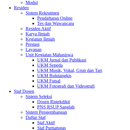
Modul
Residen
Sistem Rekrutmen
Pendaftaran Online
Tes dan Wawancara
Residen Aktif
Karya Ilmiah
Kegiatan Ilmiah
Prestasi
Layanan
Unit Kegiatan Mahasiswa
UKM Jurnal dan Publikasi
UKM Sepeda
UKM Musik, Vokal, Grup dan Tari
UKM Bulutangkis
UKM Futsal
UKM Fotografi dan Videografi
Staf Dosen
Sistem Seleksi
Dosen Ristekdikti
PNS RSUP Sanglah
Sistem Pengembangan
Daftar Staf
Staf Aktif
Staf Purnatugas