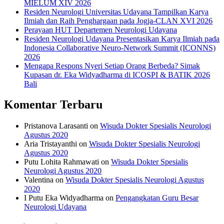
MIELUM XIV 2026
Residen Neurologi Universitas Udayana Tampilkan Karya
Ilmiah dan Raih Penghargaan pada Jogja-CLAN XVI 2026
Perayaan HUT Departemen Neurologi Udayana
Residen Neurologi Udayana Presentasikan Karya Ilmiah pada
Indonesia Collaborative Neuro-Network Summit (ICONNS)
2026
Mengapa Respons Nyeri Setiap Orang Berbeda? Simak
Kupasan dr. Eka Widyadharma di ICOSPI & BATIK 2026
Bali
Komentar Terbaru
Pristanova Larasanti
on
Wisuda Dokter Spesialis Neurologi
Agustus 2020
Aria Tristayanthi
on
Wisuda Dokter Spesialis Neurologi
Agustus 2020
Putu Lohita Rahmawati
on
Wisuda Dokter Spesialis
Neurologi Agustus 2020
Valentina
on
Wisuda Dokter Spesialis Neurologi Agustus
2020
I Putu Eka Widyadharma
on
Pengangkatan Guru Besar
Neurologi Udayana