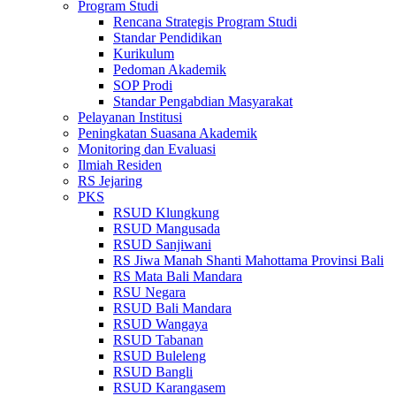
Program Studi
Rencana Strategis Program Studi
Standar Pendidikan
Kurikulum
Pedoman Akademik
SOP Prodi
Standar Pengabdian Masyarakat
Pelayanan Institusi
Peningkatan Suasana Akademik
Monitoring dan Evaluasi
Ilmiah Residen
RS Jejaring
PKS
RSUD Klungkung
RSUD Mangusada
RSUD Sanjiwani
RS Jiwa Manah Shanti Mahottama Provinsi Bali
RS Mata Bali Mandara
RSU Negara
RSUD Bali Mandara
RSUD Wangaya
RSUD Tabanan
RSUD Buleleng
RSUD Bangli
RSUD Karangasem