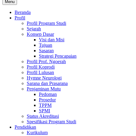
Menu
Beranda
Profil
Profil Program Studi
Sejarah
Konsep Dasar
Visi dan Misi
Tujuan
Sasaran
Strategi Pencapaian
Profil Prof. Ngoerah
Profil Koprodi
Profil Lulusan
Hymne Neurologi
Sarana dan Prasarana
Penjaminan Mutu
Pedoman
Prosedur
TPPM
SPMI
Status Akreditasi
Spesifikasi Program Studi
Pendidikan
Kurikulum