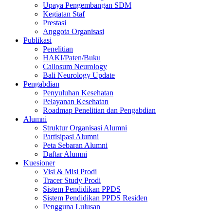
Upaya Pengembangan SDM
Kegiatan Staf
Prestasi
Anggota Organisasi
Publikasi
Penelitian
HAKI/Paten/Buku
Callosum Neurology
Bali Neurology Update
Pengabdian
Penyuluhan Kesehatan
Pelayanan Kesehatan
Roadmap Penelitian dan Pengabdian
Alumni
Struktur Organisasi Alumni
Partisipasi Alumni
Peta Sebaran Alumni
Daftar Alumni
Kuesioner
Visi & Misi Prodi
Tracer Study Prodi
Sistem Pendidikan PPDS
Sistem Pendidikan PPDS Residen
Pengguna Lulusan