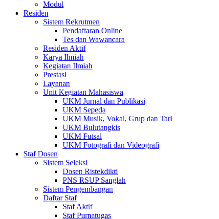
Modul
Residen
Sistem Rekrutmen
Pendaftaran Online
Tes dan Wawancara
Residen Aktif
Karya Ilmiah
Kegiatan Ilmiah
Prestasi
Layanan
Unit Kegiatan Mahasiswa
UKM Jurnal dan Publikasi
UKM Sepeda
UKM Musik, Vokal, Grup dan Tari
UKM Bulutangkis
UKM Futsal
UKM Fotografi dan Videografi
Staf Dosen
Sistem Seleksi
Dosen Ristekdikti
PNS RSUP Sanglah
Sistem Pengembangan
Daftar Staf
Staf Aktif
Staf Purnatugas