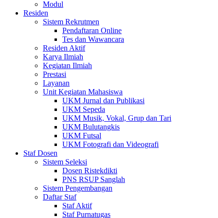
Modul
Residen
Sistem Rekrutmen
Pendaftaran Online
Tes dan Wawancara
Residen Aktif
Karya Ilmiah
Kegiatan Ilmiah
Prestasi
Layanan
Unit Kegiatan Mahasiswa
UKM Jurnal dan Publikasi
UKM Sepeda
UKM Musik, Vokal, Grup dan Tari
UKM Bulutangkis
UKM Futsal
UKM Fotografi dan Videografi
Staf Dosen
Sistem Seleksi
Dosen Ristekdikti
PNS RSUP Sanglah
Sistem Pengembangan
Daftar Staf
Staf Aktif
Staf Purnatugas