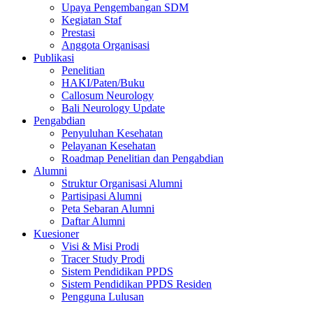
Upaya Pengembangan SDM
Kegiatan Staf
Prestasi
Anggota Organisasi
Publikasi
Penelitian
HAKI/Paten/Buku
Callosum Neurology
Bali Neurology Update
Pengabdian
Penyuluhan Kesehatan
Pelayanan Kesehatan
Roadmap Penelitian dan Pengabdian
Alumni
Struktur Organisasi Alumni
Partisipasi Alumni
Peta Sebaran Alumni
Daftar Alumni
Kuesioner
Visi & Misi Prodi
Tracer Study Prodi
Sistem Pendidikan PPDS
Sistem Pendidikan PPDS Residen
Pengguna Lulusan