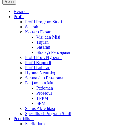
Menu
Beranda
Profil
Profil Program Studi
Sejarah
Konsep Dasar
Visi dan Misi
Tujuan
Sasaran
Strategi Pencapaian
Profil Prof. Ngoerah
Profil Koprodi
Profil Lulusan
Hymne Neurologi
Sarana dan Prasarana
Penjaminan Mutu
Pedoman
Prosedur
TPPM
SPMI
Status Akreditasi
Spesifikasi Program Studi
Pendidikan
Kurikulum