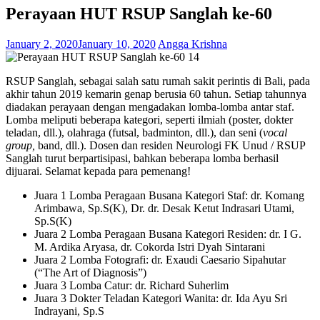
Perayaan HUT RSUP Sanglah ke-60
January 2, 2020
January 10, 2020
Angga Krishna
RSUP Sanglah, sebagai salah satu rumah sakit perintis di Bali, pada
akhir tahun 2019 kemarin genap berusia 60 tahun. Setiap tahunnya
diadakan perayaan dengan mengadakan lomba-lomba antar staf.
Lomba meliputi beberapa kategori, seperti ilmiah (poster, dokter
teladan, dll.), olahraga (futsal, badminton, dll.), dan seni (
vocal
group,
band, dll.). Dosen dan residen Neurologi FK Unud / RSUP
Sanglah turut berpartisipasi, bahkan beberapa lomba berhasil
dijuarai. Selamat kepada para pemenang!
Juara 1 Lomba Peragaan Busana Kategori Staf: dr. Komang
Arimbawa, Sp.S(K), Dr. dr. Desak Ketut Indrasari Utami,
Sp.S(K)
Juara 2 Lomba Peragaan Busana Kategori Residen: dr. I G.
M. Ardika Aryasa, dr. Cokorda Istri Dyah Sintarani
Juara 2 Lomba Fotografi: dr. Exaudi Caesario Sipahutar
(“The Art of Diagnosis”)
Juara 3 Lomba Catur: dr. Richard Suherlim
Juara 3 Dokter Teladan Kategori Wanita: dr. Ida Ayu Sri
Indrayani, Sp.S