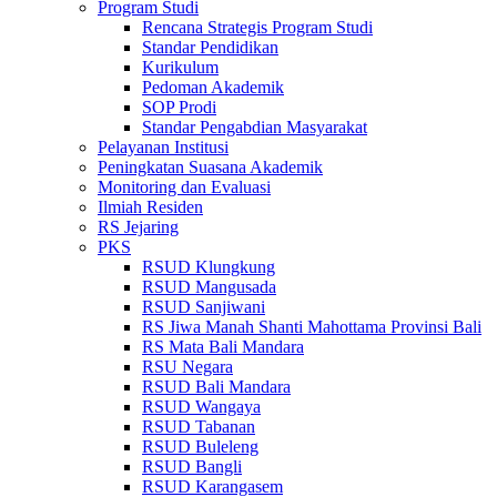
Program Studi
Rencana Strategis Program Studi
Standar Pendidikan
Kurikulum
Pedoman Akademik
SOP Prodi
Standar Pengabdian Masyarakat
Pelayanan Institusi
Peningkatan Suasana Akademik
Monitoring dan Evaluasi
Ilmiah Residen
RS Jejaring
PKS
RSUD Klungkung
RSUD Mangusada
RSUD Sanjiwani
RS Jiwa Manah Shanti Mahottama Provinsi Bali
RS Mata Bali Mandara
RSU Negara
RSUD Bali Mandara
RSUD Wangaya
RSUD Tabanan
RSUD Buleleng
RSUD Bangli
RSUD Karangasem