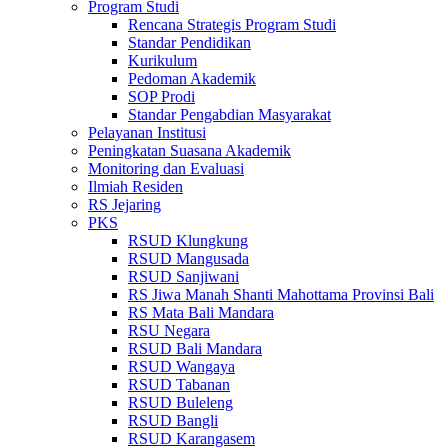
Program Studi
Rencana Strategis Program Studi
Standar Pendidikan
Kurikulum
Pedoman Akademik
SOP Prodi
Standar Pengabdian Masyarakat
Pelayanan Institusi
Peningkatan Suasana Akademik
Monitoring dan Evaluasi
Ilmiah Residen
RS Jejaring
PKS
RSUD Klungkung
RSUD Mangusada
RSUD Sanjiwani
RS Jiwa Manah Shanti Mahottama Provinsi Bali
RS Mata Bali Mandara
RSU Negara
RSUD Bali Mandara
RSUD Wangaya
RSUD Tabanan
RSUD Buleleng
RSUD Bangli
RSUD Karangasem