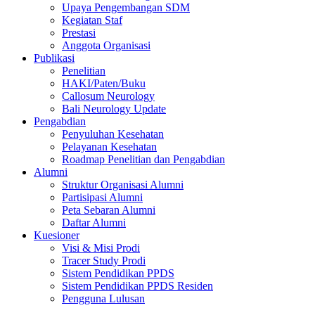
Upaya Pengembangan SDM
Kegiatan Staf
Prestasi
Anggota Organisasi
Publikasi
Penelitian
HAKI/Paten/Buku
Callosum Neurology
Bali Neurology Update
Pengabdian
Penyuluhan Kesehatan
Pelayanan Kesehatan
Roadmap Penelitian dan Pengabdian
Alumni
Struktur Organisasi Alumni
Partisipasi Alumni
Peta Sebaran Alumni
Daftar Alumni
Kuesioner
Visi & Misi Prodi
Tracer Study Prodi
Sistem Pendidikan PPDS
Sistem Pendidikan PPDS Residen
Pengguna Lulusan