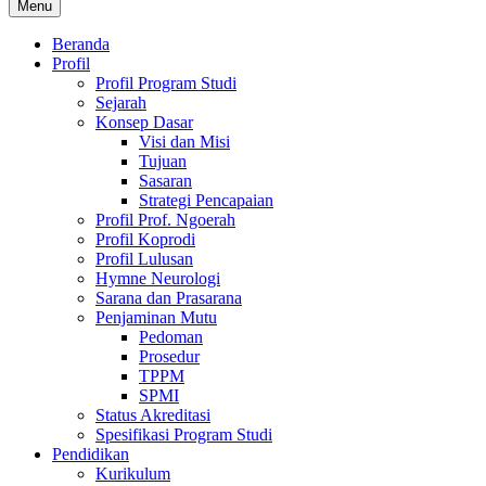
Menu
Beranda
Profil
Profil Program Studi
Sejarah
Konsep Dasar
Visi dan Misi
Tujuan
Sasaran
Strategi Pencapaian
Profil Prof. Ngoerah
Profil Koprodi
Profil Lulusan
Hymne Neurologi
Sarana dan Prasarana
Penjaminan Mutu
Pedoman
Prosedur
TPPM
SPMI
Status Akreditasi
Spesifikasi Program Studi
Pendidikan
Kurikulum