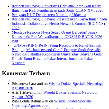
Residen Neurologi Universitas Udayana Tampilkan Karya
Ilmiah dan Raih Penghargaan pada Jogja-CLAN XVI 2026
Perayaan HUT Departemen Neurologi Udayana
Residen Neurologi Udayana Presentasikan Karya Ilmiah pada
Indonesia Collaborative Neuro-Network Summit (ICONNS)
2026
Mengapa Respons Nyeri Setiap Orang Berbeda? Simak
Kupasan dr. Eka Widyadharma di ICOSPI & BATIK 2026
Bali
“UNMASKING PAIN: From Receptors to Relief through
Bridging Mechanisms and Care”, Program Studi Spesialis
Neurologi Fakultas Kedokteran Universitas Udayana Gelar
Kuliah Tamu Bersama Pakar Internasional dan Pakar
Nasional
Komentar Terbaru
Pristanova Larasanti
on
Wisuda Dokter Spesialis Neurologi
Agustus 2020
Aria Tristayanthi
on
Wisuda Dokter Spesialis Neurologi
Agustus 2020
Putu Lohita Rahmawati
on
Wisuda Dokter Spesialis
Neurologi Agustus 2020