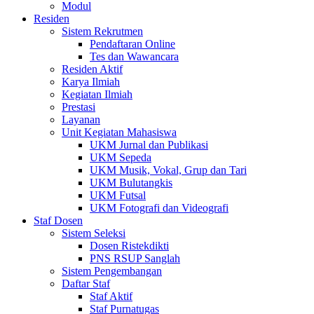
Modul
Residen
Sistem Rekrutmen
Pendaftaran Online
Tes dan Wawancara
Residen Aktif
Karya Ilmiah
Kegiatan Ilmiah
Prestasi
Layanan
Unit Kegiatan Mahasiswa
UKM Jurnal dan Publikasi
UKM Sepeda
UKM Musik, Vokal, Grup dan Tari
UKM Bulutangkis
UKM Futsal
UKM Fotografi dan Videografi
Staf Dosen
Sistem Seleksi
Dosen Ristekdikti
PNS RSUP Sanglah
Sistem Pengembangan
Daftar Staf
Staf Aktif
Staf Purnatugas