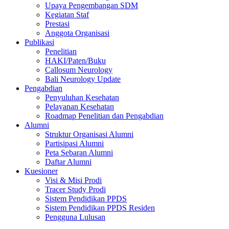
Upaya Pengembangan SDM
Kegiatan Staf
Prestasi
Anggota Organisasi
Publikasi
Penelitian
HAKI/Paten/Buku
Callosum Neurology
Bali Neurology Update
Pengabdian
Penyuluhan Kesehatan
Pelayanan Kesehatan
Roadmap Penelitian dan Pengabdian
Alumni
Struktur Organisasi Alumni
Partisipasi Alumni
Peta Sebaran Alumni
Daftar Alumni
Kuesioner
Visi & Misi Prodi
Tracer Study Prodi
Sistem Pendidikan PPDS
Sistem Pendidikan PPDS Residen
Pengguna Lulusan