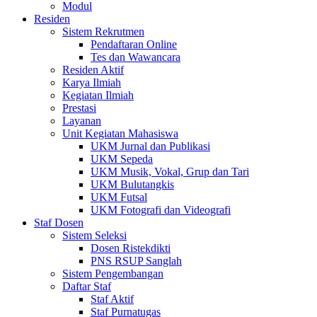
Modul
Residen
Sistem Rekrutmen
Pendaftaran Online
Tes dan Wawancara
Residen Aktif
Karya Ilmiah
Kegiatan Ilmiah
Prestasi
Layanan
Unit Kegiatan Mahasiswa
UKM Jurnal dan Publikasi
UKM Sepeda
UKM Musik, Vokal, Grup dan Tari
UKM Bulutangkis
UKM Futsal
UKM Fotografi dan Videografi
Staf Dosen
Sistem Seleksi
Dosen Ristekdikti
PNS RSUP Sanglah
Sistem Pengembangan
Daftar Staf
Staf Aktif
Staf Purnatugas