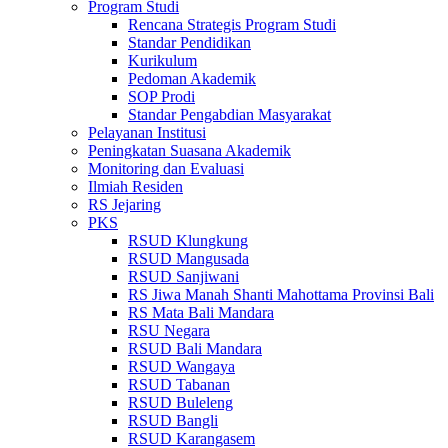
Program Studi
Rencana Strategis Program Studi
Standar Pendidikan
Kurikulum
Pedoman Akademik
SOP Prodi
Standar Pengabdian Masyarakat
Pelayanan Institusi
Peningkatan Suasana Akademik
Monitoring dan Evaluasi
Ilmiah Residen
RS Jejaring
PKS
RSUD Klungkung
RSUD Mangusada
RSUD Sanjiwani
RS Jiwa Manah Shanti Mahottama Provinsi Bali
RS Mata Bali Mandara
RSU Negara
RSUD Bali Mandara
RSUD Wangaya
RSUD Tabanan
RSUD Buleleng
RSUD Bangli
RSUD Karangasem