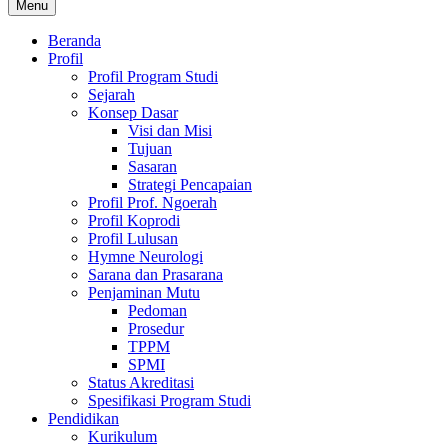
Menu
Beranda
Profil
Profil Program Studi
Sejarah
Konsep Dasar
Visi dan Misi
Tujuan
Sasaran
Strategi Pencapaian
Profil Prof. Ngoerah
Profil Koprodi
Profil Lulusan
Hymne Neurologi
Sarana dan Prasarana
Penjaminan Mutu
Pedoman
Prosedur
TPPM
SPMI
Status Akreditasi
Spesifikasi Program Studi
Pendidikan
Kurikulum