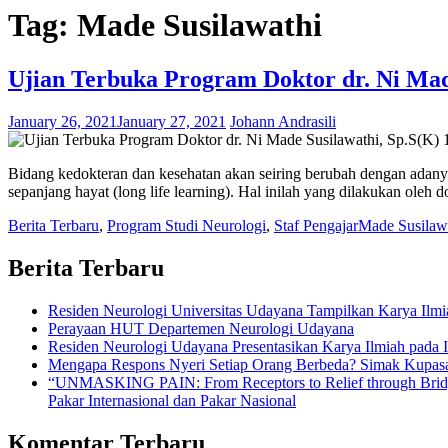
Tag:
Made Susilawathi
Ujian Terbuka Program Doktor dr. Ni Mad
January 26, 2021
January 27, 2021
Johann Andrasili
Bidang kedokteran dan kesehatan akan seiring berubah dengan adany
sepanjang hayat (long life learning). Hal inilah yang dilakukan oleh d
Berita Terbaru
,
Program Studi Neurologi
,
Staf Pengajar
Made Susilaw
Berita Terbaru
Residen Neurologi Universitas Udayana Tampilkan Karya Il
Perayaan HUT Departemen Neurologi Udayana
Residen Neurologi Udayana Presentasikan Karya Ilmiah pada
Mengapa Respons Nyeri Setiap Orang Berbeda? Simak Kupas
“UNMASKING PAIN: From Receptors to Relief through Bridgin
Pakar Internasional dan Pakar Nasional
Komentar Terbaru