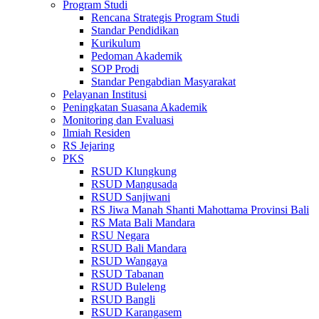
Program Studi
Rencana Strategis Program Studi
Standar Pendidikan
Kurikulum
Pedoman Akademik
SOP Prodi
Standar Pengabdian Masyarakat
Pelayanan Institusi
Peningkatan Suasana Akademik
Monitoring dan Evaluasi
Ilmiah Residen
RS Jejaring
PKS
RSUD Klungkung
RSUD Mangusada
RSUD Sanjiwani
RS Jiwa Manah Shanti Mahottama Provinsi Bali
RS Mata Bali Mandara
RSU Negara
RSUD Bali Mandara
RSUD Wangaya
RSUD Tabanan
RSUD Buleleng
RSUD Bangli
RSUD Karangasem