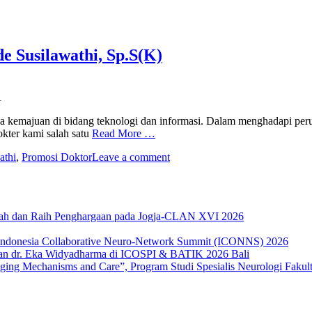
e Susilawathi, Sp.S(K)
a kemajuan di bidang teknologi dan informasi. Dalam menghadapi perub
okter kami salah satu
Read More …
athi
,
Promosi Doktor
Leave a comment
miah dan Raih Penghargaan pada Jogja-CLAN XVI 2026
 Indonesia Collaborative Neuro-Network Summit (ICONNS) 2026
an dr. Eka Widyadharma di ICOSPI & BATIK 2026 Bali
g Mechanisms and Care”, Program Studi Spesialis Neurologi Fakult