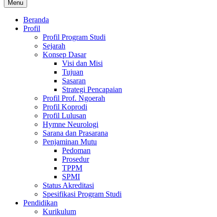
Menu
Beranda
Profil
Profil Program Studi
Sejarah
Konsep Dasar
Visi dan Misi
Tujuan
Sasaran
Strategi Pencapaian
Profil Prof. Ngoerah
Profil Koprodi
Profil Lulusan
Hymne Neurologi
Sarana dan Prasarana
Penjaminan Mutu
Pedoman
Prosedur
TPPM
SPMI
Status Akreditasi
Spesifikasi Program Studi
Pendidikan
Kurikulum