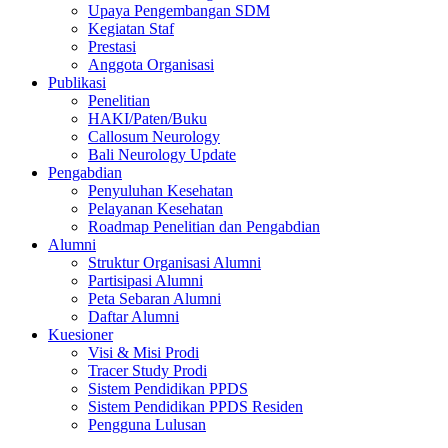
Upaya Pengembangan SDM
Kegiatan Staf
Prestasi
Anggota Organisasi
Publikasi
Penelitian
HAKI/Paten/Buku
Callosum Neurology
Bali Neurology Update
Pengabdian
Penyuluhan Kesehatan
Pelayanan Kesehatan
Roadmap Penelitian dan Pengabdian
Alumni
Struktur Organisasi Alumni
Partisipasi Alumni
Peta Sebaran Alumni
Daftar Alumni
Kuesioner
Visi & Misi Prodi
Tracer Study Prodi
Sistem Pendidikan PPDS
Sistem Pendidikan PPDS Residen
Pengguna Lulusan