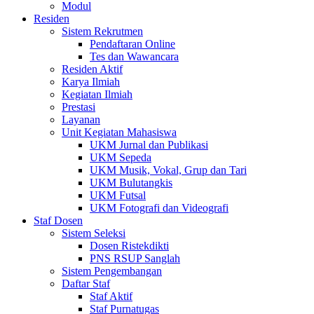
Modul
Residen
Sistem Rekrutmen
Pendaftaran Online
Tes dan Wawancara
Residen Aktif
Karya Ilmiah
Kegiatan Ilmiah
Prestasi
Layanan
Unit Kegiatan Mahasiswa
UKM Jurnal dan Publikasi
UKM Sepeda
UKM Musik, Vokal, Grup dan Tari
UKM Bulutangkis
UKM Futsal
UKM Fotografi dan Videografi
Staf Dosen
Sistem Seleksi
Dosen Ristekdikti
PNS RSUP Sanglah
Sistem Pengembangan
Daftar Staf
Staf Aktif
Staf Purnatugas