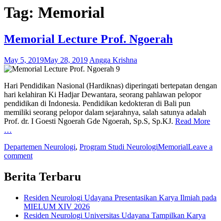
Tag:
Memorial
Memorial Lecture Prof. Ngoerah
May 5, 2019
May 28, 2019
Angga Krishna
Hari Pendidikan Nasional (Hardiknas) diperingati bertepatan dengan
hari kelahiran Ki Hadjar Dewantara, seorang pahlawan pelopor
pendidikan di Indonesia. Pendidikan kedokteran di Bali pun
memiliki seorang pelopor dalam sejarahnya, salah satunya adalah
Prof. dr. I Goesti Ngoerah Gde Ngoerah, Sp.S, Sp.KJ.
Read More
…
Departemen Neurologi
,
Program Studi Neurologi
Memorial
Leave a
comment
Berita Terbaru
Residen Neurologi Udayana Presentasikan Karya Ilmiah pada
MIELUM XIV 2026
Residen Neurologi Universitas Udayana Tampilkan Karya