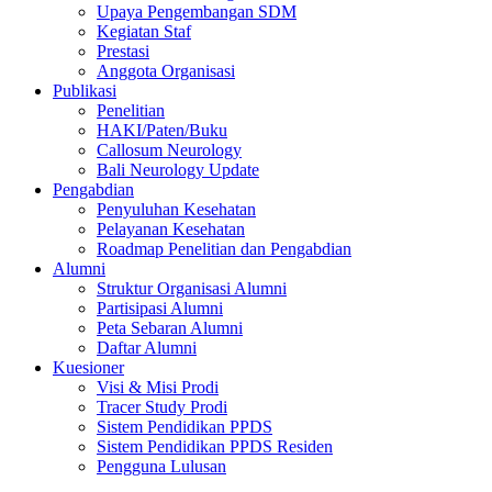
Upaya Pengembangan SDM
Kegiatan Staf
Prestasi
Anggota Organisasi
Publikasi
Penelitian
HAKI/Paten/Buku
Callosum Neurology
Bali Neurology Update
Pengabdian
Penyuluhan Kesehatan
Pelayanan Kesehatan
Roadmap Penelitian dan Pengabdian
Alumni
Struktur Organisasi Alumni
Partisipasi Alumni
Peta Sebaran Alumni
Daftar Alumni
Kuesioner
Visi & Misi Prodi
Tracer Study Prodi
Sistem Pendidikan PPDS
Sistem Pendidikan PPDS Residen
Pengguna Lulusan