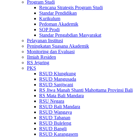
Program Studi
Rencana Strategis Program Studi
Standar Pendidikan
Kurikulum
Pedoman Akademik
SOP Prodi
Standar Pengabdian Masyarakat
Pelayanan Institusi
Peningkatan Suasana Akademik
Monitoring dan Evaluasi
Ilmiah Residen
RS Jejaring
PKS
RSUD Klungkung
RSUD Mangusada
RSUD Sanjiwani
RS Jiwa Manah Shanti Mahottama Provinsi Bali
RS Mata Bali Mandara
RSU Negara
RSUD Bali Mandara
RSUD Wangaya
RSUD Tabanan
RSUD Buleleng
RSUD Bangli
RSUD Karangasem