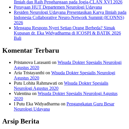
Ilmiah dan Raih Penghargaan pada Jogja-CLAN XVI 2026
Perayaan HUT Departemen Neurologi Udayana
Residen Neurologi Udayana Presentasikan Karya Ilmiah pada
Indonesia Collaborative Neuro-Network Summit (ICONNS)
2026
Mengapa Respons Nyeri Setiap Orang Berbeda? Simak
Kupasan dr. Eka Widyadharma di ICOSPI & BATIK 2026
Bali
Komentar Terbaru
Pristanova Larasanti
on
Wisuda Dokter Spesialis Neurologi
Agustus 2020
Aria Tristayanthi
on
Wisuda Dokter Spesialis Neurologi
Agustus 2020
Putu Lohita Rahmawati
on
Wisuda Dokter Spesialis
Neurologi Agustus 2020
Valentina
on
Wisuda Dokter Spesialis Neurologi Agustus
2020
I Putu Eka Widyadharma
on
Pengangkatan Guru Besar
Neurologi Udayana
Arsip Berita