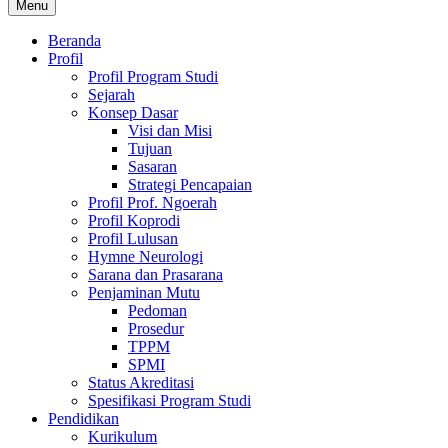
Menu
Beranda
Profil
Profil Program Studi
Sejarah
Konsep Dasar
Visi dan Misi
Tujuan
Sasaran
Strategi Pencapaian
Profil Prof. Ngoerah
Profil Koprodi
Profil Lulusan
Hymne Neurologi
Sarana dan Prasarana
Penjaminan Mutu
Pedoman
Prosedur
TPPM
SPMI
Status Akreditasi
Spesifikasi Program Studi
Pendidikan
Kurikulum