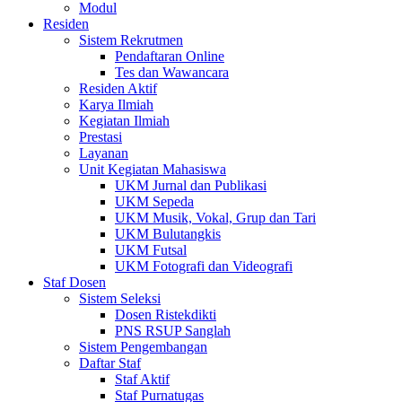
Modul
Residen
Sistem Rekrutmen
Pendaftaran Online
Tes dan Wawancara
Residen Aktif
Karya Ilmiah
Kegiatan Ilmiah
Prestasi
Layanan
Unit Kegiatan Mahasiswa
UKM Jurnal dan Publikasi
UKM Sepeda
UKM Musik, Vokal, Grup dan Tari
UKM Bulutangkis
UKM Futsal
UKM Fotografi dan Videografi
Staf Dosen
Sistem Seleksi
Dosen Ristekdikti
PNS RSUP Sanglah
Sistem Pengembangan
Daftar Staf
Staf Aktif
Staf Purnatugas