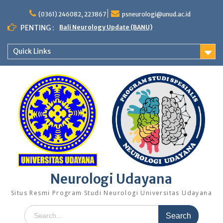
Skip
to
(0361) 246082, 223867
psneurologi@unud.ac.id
content
PENTING :
Bali Neurology Update (BANU)
Quick Links
Neurologi Udayana
Situs Resmi Program Studi Neurologi Universitas Udayana
Search
for: