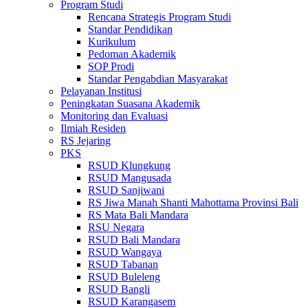
Program Studi
Rencana Strategis Program Studi
Standar Pendidikan
Kurikulum
Pedoman Akademik
SOP Prodi
Standar Pengabdian Masyarakat
Pelayanan Institusi
Peningkatan Suasana Akademik
Monitoring dan Evaluasi
Ilmiah Residen
RS Jejaring
PKS
RSUD Klungkung
RSUD Mangusada
RSUD Sanjiwani
RS Jiwa Manah Shanti Mahottama Provinsi Bali
RS Mata Bali Mandara
RSU Negara
RSUD Bali Mandara
RSUD Wangaya
RSUD Tabanan
RSUD Buleleng
RSUD Bangli
RSUD Karangasem