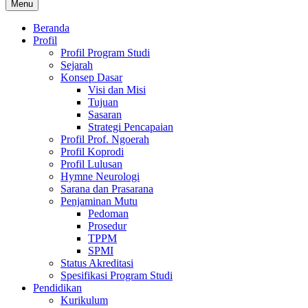
Menu
Beranda
Profil
Profil Program Studi
Sejarah
Konsep Dasar
Visi dan Misi
Tujuan
Sasaran
Strategi Pencapaian
Profil Prof. Ngoerah
Profil Koprodi
Profil Lulusan
Hymne Neurologi
Sarana dan Prasarana
Penjaminan Mutu
Pedoman
Prosedur
TPPM
SPMI
Status Akreditasi
Spesifikasi Program Studi
Pendidikan
Kurikulum