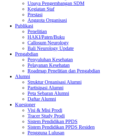
Upaya Pengembangan SDM
Kegiatan Staf
Prestasi
Anggota Organisasi
Publikasi
Penelitian
HAKI/Paten/Buku
Callosum Neurology
Bali Neurology Update
Pengabdian
Penyuluhan Kesehatan
Pelayanan Kesehatan
Roadmap Penelitian dan Pengabdian
Alumni
Struktur Organisasi Alumni
Partisipasi Alumni
Peta Sebaran Alumni
Daftar Alumni
Kuesioner
Visi & Misi Prodi
Tracer Study Prodi
Sistem Pendidikan PPDS
Sistem Pendidikan PPDS Residen
Pengguna Lulusan