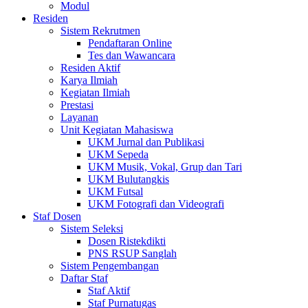
Modul
Residen
Sistem Rekrutmen
Pendaftaran Online
Tes dan Wawancara
Residen Aktif
Karya Ilmiah
Kegiatan Ilmiah
Prestasi
Layanan
Unit Kegiatan Mahasiswa
UKM Jurnal dan Publikasi
UKM Sepeda
UKM Musik, Vokal, Grup dan Tari
UKM Bulutangkis
UKM Futsal
UKM Fotografi dan Videografi
Staf Dosen
Sistem Seleksi
Dosen Ristekdikti
PNS RSUP Sanglah
Sistem Pengembangan
Daftar Staf
Staf Aktif
Staf Purnatugas