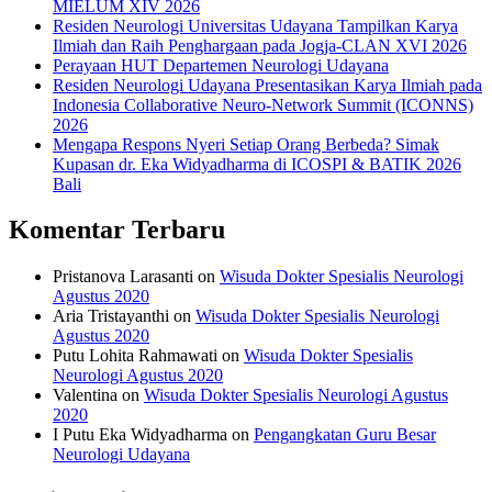
MIELUM XIV 2026
Residen Neurologi Universitas Udayana Tampilkan Karya
Ilmiah dan Raih Penghargaan pada Jogja-CLAN XVI 2026
Perayaan HUT Departemen Neurologi Udayana
Residen Neurologi Udayana Presentasikan Karya Ilmiah pada
Indonesia Collaborative Neuro-Network Summit (ICONNS)
2026
Mengapa Respons Nyeri Setiap Orang Berbeda? Simak
Kupasan dr. Eka Widyadharma di ICOSPI & BATIK 2026
Bali
Komentar Terbaru
Pristanova Larasanti
on
Wisuda Dokter Spesialis Neurologi
Agustus 2020
Aria Tristayanthi
on
Wisuda Dokter Spesialis Neurologi
Agustus 2020
Putu Lohita Rahmawati
on
Wisuda Dokter Spesialis
Neurologi Agustus 2020
Valentina
on
Wisuda Dokter Spesialis Neurologi Agustus
2020
I Putu Eka Widyadharma
on
Pengangkatan Guru Besar
Neurologi Udayana