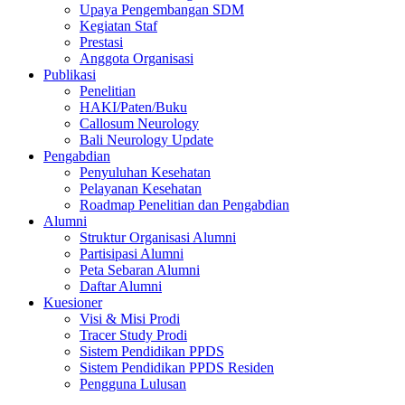
Upaya Pengembangan SDM
Kegiatan Staf
Prestasi
Anggota Organisasi
Publikasi
Penelitian
HAKI/Paten/Buku
Callosum Neurology
Bali Neurology Update
Pengabdian
Penyuluhan Kesehatan
Pelayanan Kesehatan
Roadmap Penelitian dan Pengabdian
Alumni
Struktur Organisasi Alumni
Partisipasi Alumni
Peta Sebaran Alumni
Daftar Alumni
Kuesioner
Visi & Misi Prodi
Tracer Study Prodi
Sistem Pendidikan PPDS
Sistem Pendidikan PPDS Residen
Pengguna Lulusan