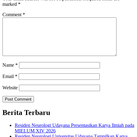
marked
*
Comment
*
Name
*
Email
*
Website
Berita Terbaru
Residen Neurologi Udayana Presentasikan Karya Ilmiah pada
MIELUM XIV 2026
Residen Neurologi Universitas Udayana Tampilkan Karya