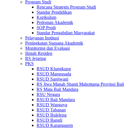
Program Studi
Rencana Strategis Program Studi
Standar Pendidikan
Kurikulum
Pedoman Akademik
SOP Prodi
Standar Pengabdian Masyarakat
Pelayanan Institusi
Peningkatan Suasana Akademik
Monitoring dan Evaluasi
Ilmiah Residen
RS Jejaring
PKS
RSUD Klungkung
RSUD Mangusada
RSUD Sanjiwani
RS Jiwa Manah Shanti Mahottama Provinsi Bali
RS Mata Bali Mandara
RSU Negara
RSUD Bali Mandara
RSUD Wangaya
RSUD Tabanan
RSUD Buleleng
RSUD Bangli
RSUD Karangasem