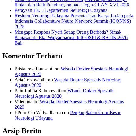
Ilmiah dan Raih Penghargaan pada Jogja-CLAN XVI 2026
Perayaan HUT Departemen Neurologi Udayana
Residen Neurologi Udayana Presentasikan Karya Ilmiah pada
Indonesia Collaborative Neuro-Network Summit (ICONNS)
2026
Mengapa Respons Nyeri Setiap Orang Berbeda? Simak
Kupasan dr. Eka Widyadharma di ICOSPI & BATIK 2026
Bali
Komentar Terbaru
Pristanova Larasanti
on
Wisuda Dokter Spesialis Neurologi
Agustus 2020
Aria Tristayanthi
on
Wisuda Dokter Spesialis Neurologi
Agustus 2020
Putu Lohita Rahmawati
on
Wisuda Dokter Spesialis
Neurologi Agustus 2020
Valentina
on
Wisuda Dokter Spesialis Neurologi Agustus
2020
I Putu Eka Widyadharma
on
Pengangkatan Guru Besar
Neurologi Udayana
Arsip Berita