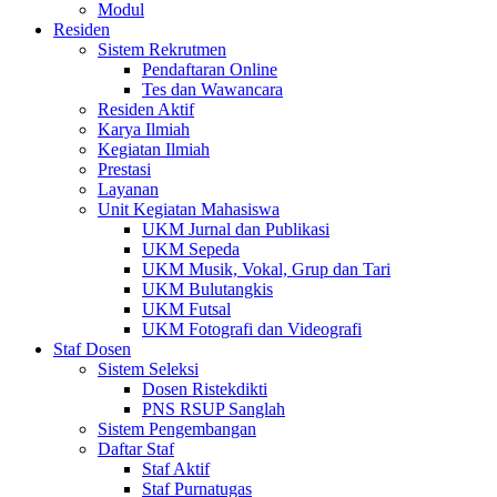
Modul
Residen
Sistem Rekrutmen
Pendaftaran Online
Tes dan Wawancara
Residen Aktif
Karya Ilmiah
Kegiatan Ilmiah
Prestasi
Layanan
Unit Kegiatan Mahasiswa
UKM Jurnal dan Publikasi
UKM Sepeda
UKM Musik, Vokal, Grup dan Tari
UKM Bulutangkis
UKM Futsal
UKM Fotografi dan Videografi
Staf Dosen
Sistem Seleksi
Dosen Ristekdikti
PNS RSUP Sanglah
Sistem Pengembangan
Daftar Staf
Staf Aktif
Staf Purnatugas