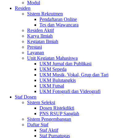
Modul
Residen
Sistem Rekrutmen
Pendaftaran Online
Tes dan Wawancara
Residen Aktif
Karya Ilmiah
Kegiatan Ilmiah
Prestasi
Layanan
Unit Kegiatan Mahasiswa
UKM Jurnal dan Publikasi
UKM Sepeda
UKM Musik, Vokal, Grup dan Tari
UKM Bulutangkis
UKM Futsal
UKM Fotografi dan Videografi
Staf Dosen
Sistem Seleksi
Dosen Ristekdikti
PNS RSUP Sanglah
Sistem Pengembangan
Daftar Staf
Staf Aktif
Staf Purnatugas