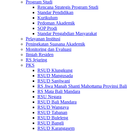
Program Studi
Rencana Strategis Program Studi
Standar Pendidikan
Kurikulum
Pedoman Akademik
SOP Prodi
Standar Pengabdian Masyarakat
Pelayanan Institusi
Peningkatan Suasana Akademik
Monitoring dan Evaluasi
Ilmiah Residen
RS Jejaring
PKS
RSUD Klungkung
RSUD Mangusada
RSUD Sanjiwani
RS Jiwa Manah Shanti Mahottama Provinsi Bali
RS Mata Bali Mandara
RSU Negara
RSUD Bali Mandara
RSUD Wangaya
RSUD Tabanan
RSUD Buleleng
RSUD Bangli
RSUD Karangasem