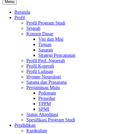
Menu
Beranda
Profil
Profil Program Studi
Sejarah
Konsep Dasar
Visi dan Misi
Tujuan
Sasaran
Strategi Pencapaian
Profil Prof. Ngoerah
Profil Koprodi
Profil Lulusan
Hymne Neurologi
Sarana dan Prasarana
Penjaminan Mutu
Pedoman
Prosedur
TPPM
SPMI
Status Akreditasi
Spesifikasi Program Studi
Pendidikan
Kurikulum