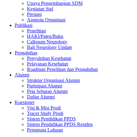
Upaya Pengembangan SDM
Kegiatan Staf
Prestasi
Anggota Organisasi
Publikasi
Penelitian
HAKI/Paten/Buku
Callosum Neurology
Bali Neurology Update
Pengabdian
Penyuluhan Kesehatan
Pelayanan Kesehatan
Roadmap Penelitian dan Pengabdian
Alumni
Struktur Organisasi Alumni
Partisipasi Alumni
Peta Sebaran Alumni
Daftar Alumni
Kuesioner
Visi & Misi Prodi
Tracer Study Prodi
Sistem Pendidikan PPDS
Sistem Pendidikan PPDS Residen
Pengguna Lulusan