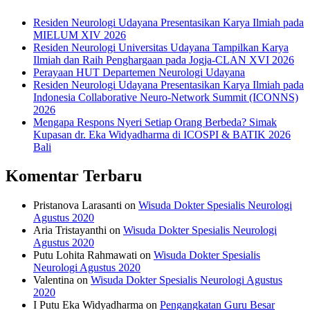
Residen Neurologi Udayana Presentasikan Karya Ilmiah pada
MIELUM XIV 2026
Residen Neurologi Universitas Udayana Tampilkan Karya
Ilmiah dan Raih Penghargaan pada Jogja-CLAN XVI 2026
Perayaan HUT Departemen Neurologi Udayana
Residen Neurologi Udayana Presentasikan Karya Ilmiah pada
Indonesia Collaborative Neuro-Network Summit (ICONNS)
2026
Mengapa Respons Nyeri Setiap Orang Berbeda? Simak
Kupasan dr. Eka Widyadharma di ICOSPI & BATIK 2026
Bali
Komentar Terbaru
Pristanova Larasanti
on
Wisuda Dokter Spesialis Neurologi
Agustus 2020
Aria Tristayanthi
on
Wisuda Dokter Spesialis Neurologi
Agustus 2020
Putu Lohita Rahmawati
on
Wisuda Dokter Spesialis
Neurologi Agustus 2020
Valentina
on
Wisuda Dokter Spesialis Neurologi Agustus
2020
I Putu Eka Widyadharma
on
Pengangkatan Guru Besar