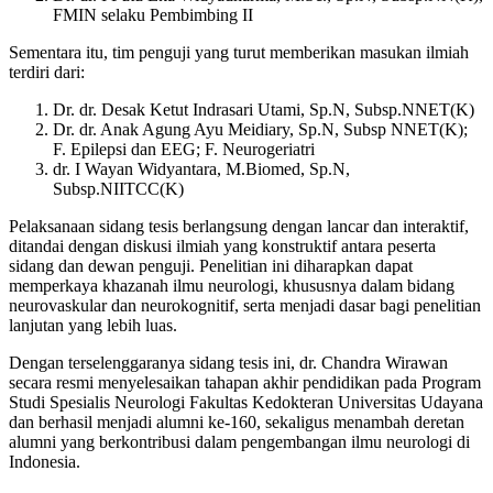
FMIN selaku Pembimbing II
Sementara itu, tim penguji yang turut memberikan masukan ilmiah
terdiri dari:
Dr. dr. Desak Ketut Indrasari Utami, Sp.N, Subsp.NNET(K)
Dr. dr. Anak Agung Ayu Meidiary, Sp.N, Subsp NNET(K);
F. Epilepsi dan EEG; F. Neurogeriatri
dr. I Wayan Widyantara, M.Biomed, Sp.N,
Subsp.NIITCC(K)
Pelaksanaan sidang tesis berlangsung dengan lancar dan interaktif,
ditandai dengan diskusi ilmiah yang konstruktif antara peserta
sidang dan dewan penguji. Penelitian ini diharapkan dapat
memperkaya khazanah ilmu neurologi, khususnya dalam bidang
neurovaskular dan neurokognitif, serta menjadi dasar bagi penelitian
lanjutan yang lebih luas.
Dengan terselenggaranya sidang tesis ini, dr. Chandra Wirawan
secara resmi menyelesaikan tahapan akhir pendidikan pada Program
Studi Spesialis Neurologi Fakultas Kedokteran Universitas Udayana
dan berhasil menjadi alumni ke-160, sekaligus menambah deretan
alumni yang berkontribusi dalam pengembangan ilmu neurologi di
Indonesia.