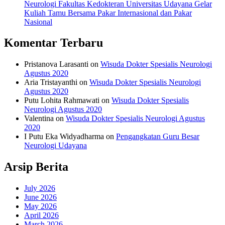
Neurologi Fakultas Kedokteran Universitas Udayana Gelar
Kuliah Tamu Bersama Pakar Internasional dan Pakar
Nasional
Komentar Terbaru
Pristanova Larasanti
on
Wisuda Dokter Spesialis Neurologi
Agustus 2020
Aria Tristayanthi
on
Wisuda Dokter Spesialis Neurologi
Agustus 2020
Putu Lohita Rahmawati
on
Wisuda Dokter Spesialis
Neurologi Agustus 2020
Valentina
on
Wisuda Dokter Spesialis Neurologi Agustus
2020
I Putu Eka Widyadharma
on
Pengangkatan Guru Besar
Neurologi Udayana
Arsip Berita
July 2026
June 2026
May 2026
April 2026
March 2026