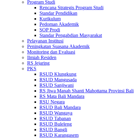
Program Studi
Rencana Strategis Program Studi
Standar Pendidikan
Kurikulum
Pedoman Akademik
SOP Prodi
Standar Pengabdian Masyarakat
Pelayanan Institusi
Peningkatan Suasana Akademik
Monitoring dan Evaluasi
Ilmiah Residen
RS Jejaring
PKS
RSUD Klungkung
RSUD Mangusada
RSUD Sanjiwani
RS Jiwa Manah Shanti Mahottama Provinsi Bali
RS Mata Bali Mandara
RSU Negara
RSUD Bali Mandara
RSUD Wangaya
RSUD Tabanan
RSUD Buleleng
RSUD Bangli
RSUD Karangasem