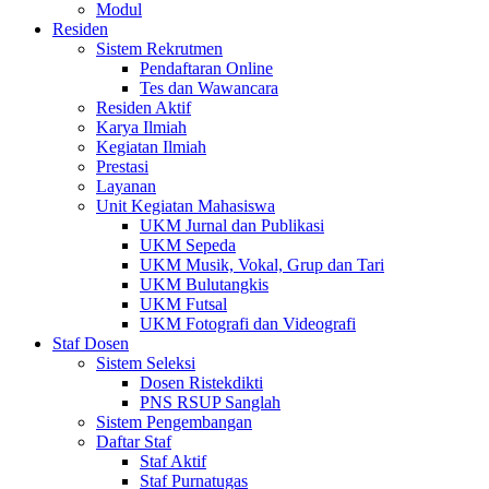
Modul
Residen
Sistem Rekrutmen
Pendaftaran Online
Tes dan Wawancara
Residen Aktif
Karya Ilmiah
Kegiatan Ilmiah
Prestasi
Layanan
Unit Kegiatan Mahasiswa
UKM Jurnal dan Publikasi
UKM Sepeda
UKM Musik, Vokal, Grup dan Tari
UKM Bulutangkis
UKM Futsal
UKM Fotografi dan Videografi
Staf Dosen
Sistem Seleksi
Dosen Ristekdikti
PNS RSUP Sanglah
Sistem Pengembangan
Daftar Staf
Staf Aktif
Staf Purnatugas