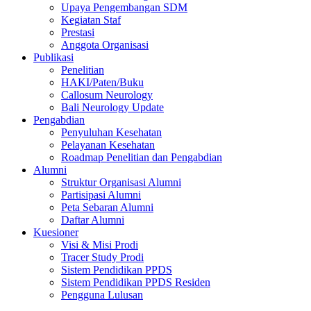
Upaya Pengembangan SDM
Kegiatan Staf
Prestasi
Anggota Organisasi
Publikasi
Penelitian
HAKI/Paten/Buku
Callosum Neurology
Bali Neurology Update
Pengabdian
Penyuluhan Kesehatan
Pelayanan Kesehatan
Roadmap Penelitian dan Pengabdian
Alumni
Struktur Organisasi Alumni
Partisipasi Alumni
Peta Sebaran Alumni
Daftar Alumni
Kuesioner
Visi & Misi Prodi
Tracer Study Prodi
Sistem Pendidikan PPDS
Sistem Pendidikan PPDS Residen
Pengguna Lulusan