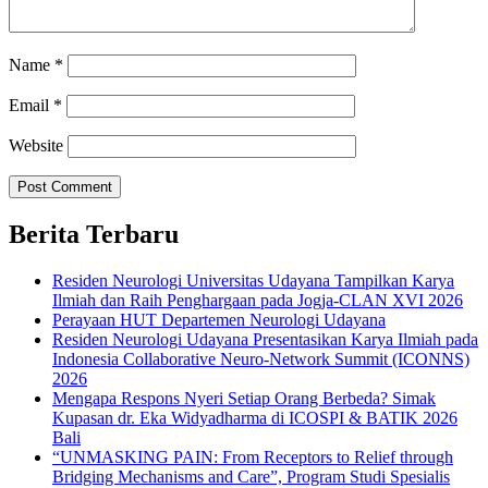
Name
*
Email
*
Website
Berita Terbaru
Residen Neurologi Universitas Udayana Tampilkan Karya
Ilmiah dan Raih Penghargaan pada Jogja-CLAN XVI 2026
Perayaan HUT Departemen Neurologi Udayana
Residen Neurologi Udayana Presentasikan Karya Ilmiah pada
Indonesia Collaborative Neuro-Network Summit (ICONNS)
2026
Mengapa Respons Nyeri Setiap Orang Berbeda? Simak
Kupasan dr. Eka Widyadharma di ICOSPI & BATIK 2026
Bali
“UNMASKING PAIN: From Receptors to Relief through
Bridging Mechanisms and Care”, Program Studi Spesialis