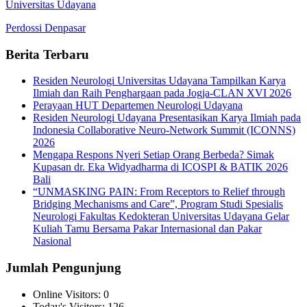
Universitas Udayana
Perdossi Denpasar
Berita Terbaru
Residen Neurologi Universitas Udayana Tampilkan Karya
Ilmiah dan Raih Penghargaan pada Jogja-CLAN XVI 2026
Perayaan HUT Departemen Neurologi Udayana
Residen Neurologi Udayana Presentasikan Karya Ilmiah pada
Indonesia Collaborative Neuro-Network Summit (ICONNS)
2026
Mengapa Respons Nyeri Setiap Orang Berbeda? Simak
Kupasan dr. Eka Widyadharma di ICOSPI & BATIK 2026
Bali
“UNMASKING PAIN: From Receptors to Relief through
Bridging Mechanisms and Care”, Program Studi Spesialis
Neurologi Fakultas Kedokteran Universitas Udayana Gelar
Kuliah Tamu Bersama Pakar Internasional dan Pakar
Nasional
Jumlah Pengunjung
Online Visitors:
0
Today's Visitors:
126