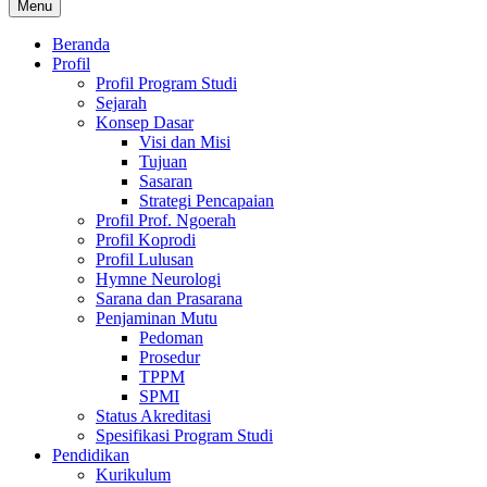
Menu
Beranda
Profil
Profil Program Studi
Sejarah
Konsep Dasar
Visi dan Misi
Tujuan
Sasaran
Strategi Pencapaian
Profil Prof. Ngoerah
Profil Koprodi
Profil Lulusan
Hymne Neurologi
Sarana dan Prasarana
Penjaminan Mutu
Pedoman
Prosedur
TPPM
SPMI
Status Akreditasi
Spesifikasi Program Studi
Pendidikan
Kurikulum