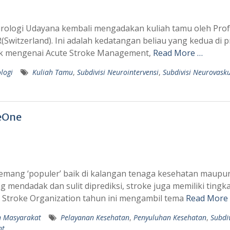
rologi Udayana kembali mengadakan kuliah tamu oleh Prof.
Switzerland). Ini adalah kedatangan beliau yang kedua di p
pik mengenai Acute Stroke Management,
Read More …
logi
Kuliah Tamu
,
Subdivisi Neurointervensi
,
Subdivisi Neurovask
eOne
emang ‘populer’ baik di kalangan tenaga kesehatan maupu
mendadak dan sulit diprediksi, stroke juga memiliki tingk
ld Stroke Organization tahun ini mengambil tema
Read More
n Masyarakat
Pelayanan Kesehatan
,
Penyuluhan Kesehatan
,
Subdiv
nt