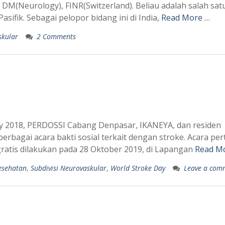
, DM(Neurology), FINR(Switzerland). Beliau adalah salah satu
sifik. Sebagai pelopor bidang ini di India,
Read More …
skular
2 Comments
y 2018, PERDOSSI Cabang Denpasar, IKANEYA, dan residen
rbagai acara bakti sosial terkait dengan stroke. Acara pe
gratis dilakukan pada 28 Oktober 2019, di Lapangan
Read M
esehatan
,
Subdivisi Neurovaskular
,
World Stroke Day
Leave a com