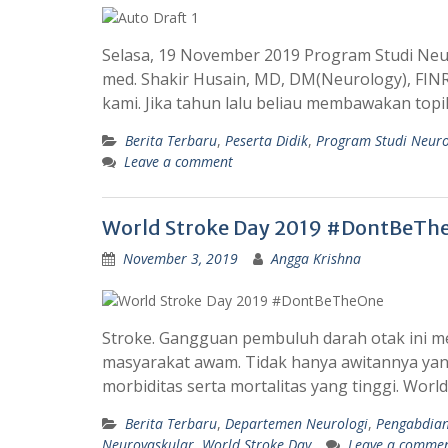
Selasa, 19 November 2019 Program Studi Neu
med. Shakir Husain, MD, DM(Neurology), FINR(
kami. Jika tahun lalu beliau membawakan to
Berita Terbaru
,
Peserta Didik
,
Program Studi Neuro
Leave a comment
World Stroke Day 2019 #DontBeTh
November 3, 2019
Angga Krishna
Stroke. Gangguan pembuluh darah otak ini m
masyarakat awam. Tidak hanya awitannya yang 
morbiditas serta mortalitas yang tinggi. Wor
Berita Terbaru
,
Departemen Neurologi
,
Pengabdia
Neurovaskular
,
World Stroke Day
Leave a comme