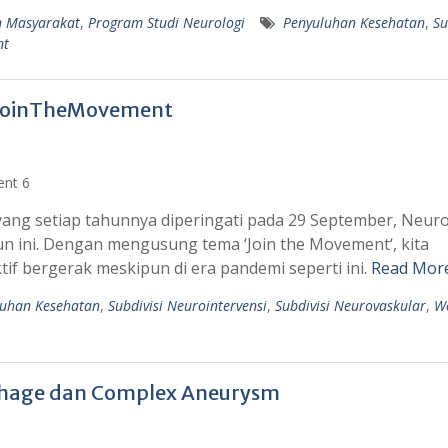
n Masyarakat
,
Program Studi Neurologi
Penyuluhan Kesehatan
,
Su
nt
#JoinTheMovement
ng setiap tahunnya diperingati pada 29 September, Neuro
 ini. Dengan mengusung tema ‘Join the Movement‘, kita
tif bergerak meskipun di era pandemi seperti ini.
Read Mor
luhan Kesehatan
,
Subdivisi Neurointervensi
,
Subdivisi Neurovaskular
,
W
rhage dan Complex Aneurysm