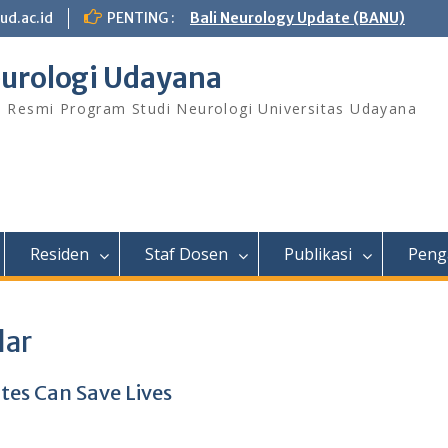
ud.ac.id
PENTING :
Bali Neurology Update (BANU)
urologi Udayana
s Resmi Program Studi Neurologi Universitas Udayana
Residen
Staf Dosen
Publikasi
Peng
lar
tes Can Save Lives