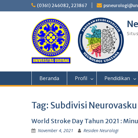
Skip
(0361) 246082, 223867
psneurologi@un
to
content
Ne
Situ
Beranda
Profil
Pendidikan
Tag:
Subdivisi Neurovasku
World Stroke Day Tahun 2021 : Minu
November 4, 2021
Residen Neurologi